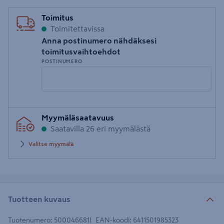
Toimitus
Toimitettavissa
Anna postinumero nähdäksesi
toimitusvaihtoehdot
POSTINUMERO
Syötä
Myymäläsaatavuus
postinumero
Saatavilla 26 eri myymälästä
Valitse myymälä
Tuotteen kuvaus
Tuotenumero
:
500046681
EAN-koodi
:
6411501985323