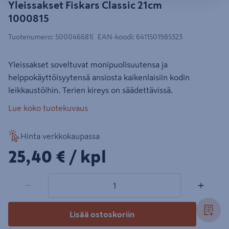
Yleissakset Fiskars Classic 21cm
1000815
Tuotenumero
:
500046681
EAN-koodi
:
6411501985323
Yleissakset soveltuvat monipuolisuutensa ja
helppokäyttöisyytensä ansiosta kaikenlaisiin kodin
leikkaustöihin. Terien kireys on säädettävissä.
Lue koko tuotekuvaus
Hinta verkkokaupassa
25,40€/kpl
25,40 €
/ kpl
1 tuotetta
Määrä
−
+
Lisää ostoskoriin