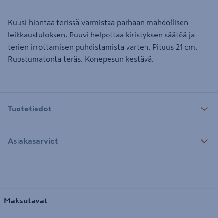
Kuusi hiontaa terissä varmistaa parhaan mahdollisen
leikkaustuloksen. Ruuvi helpottaa kiristyksen säätöä ja
terien irrottamisen puhdistamista varten. Pituus 21 cm.
Ruostumatonta teräs. Konepesun kestävä.
Tuotetiedot
Asiakasarviot
Maksutavat