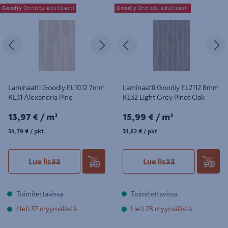
Laminaatti Goodiy EL1012 7mm KL31
Laminaatti Goodiy EL2112 8mm KL32
Goodiy
Onnistu edullisesti
Goodiy
Onnistu edullisesti
Alexandria Pine
Light Grey Pinot Oak
Edellinen
Seuraava
Edellinen
S
Laminaatti Goodiy EL1012 7mm
Laminaatti Goodiy EL2112 8mm
KL31 Alexandria Pine
KL32 Light Grey Pinot Oak
13,97€/m²
15,99€/m²
13,97 €
/ m²
15,99 €
/ m²
34,79€/pkt
31,82€/pkt
34,79 €
/ pkt
31,82 €
/ pkt
Lue lisää
Lue lisää
Toimitettavissa
Toimitettavissa
Heti 37 myymälästä
Heti 28 myymälästä