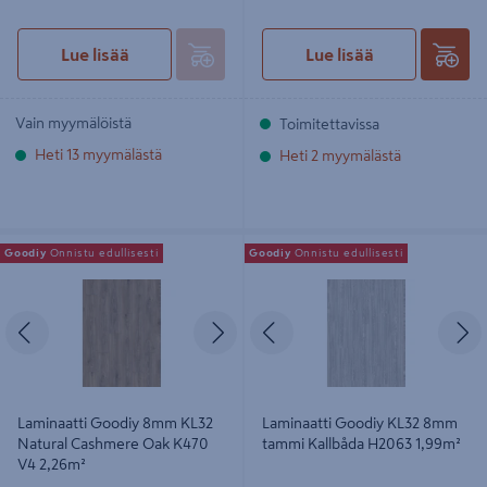
Lue lisää
Lue lisää
Vain myymälöistä
Toimitettavissa
Heti 13 myymälästä
Heti 2 myymälästä
Laminaatti Goodiy 8mm KL32
Laminaatti Goodiy KL32 8mm tammi
Goodiy
Onnistu edullisesti
Goodiy
Onnistu edullisesti
Natural Cashmere Oak K470 V4
Kallbåda H2063 1,99m²
2,26m²
Edellinen
Seuraava
Edellinen
S
Laminaatti Goodiy 8mm KL32
Laminaatti Goodiy KL32 8mm
Natural Cashmere Oak K470
tammi Kallbåda H2063 1,99m²
V4 2,26m²