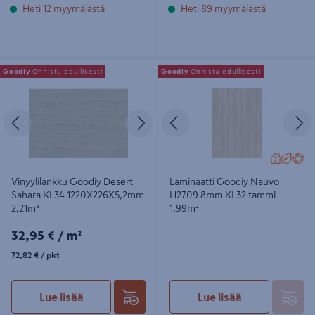
Heti 12 myymälästä
Heti 89 myymälästä
Vinyylilankku Goodiy Desert Sahara
Laminaatti Goodiy Nauvo H2709
Goodiy
Onnistu edullisesti
Goodiy
Onnistu edullisesti
KL34 1220X226X5,2mm 2,21m²
8mm KL32 tammi 1,99m²
Edellinen
Seuraava
Edellinen
S
Vinyylilankku Goodiy Desert
Laminaatti Goodiy Nauvo
Sahara KL34 1220X226X5,2mm
H2709 8mm KL32 tammi
2,21m²
1,99m²
32,95€/m²
32,95 €
/ m²
72,82€/pkt
72,82 €
/ pkt
Lue lisää
Lue lisää