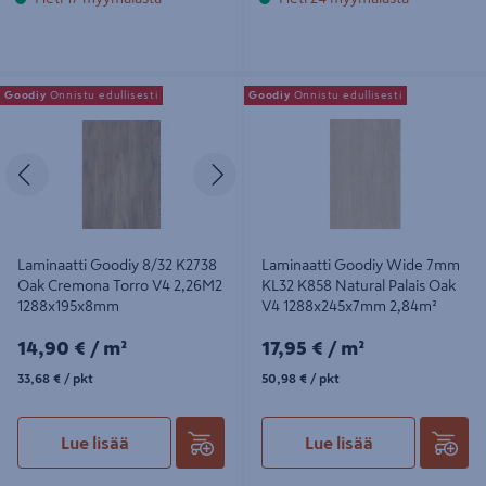
Laminaatti Goodiy 8/32 K2738 Oak
Laminaatti Goodiy Wide 7mm KL32
Goodiy
Onnistu edullisesti
Goodiy
Onnistu edullisesti
Cremona Torro V4 2,26M2
K858 Natural Palais Oak V4
1288x195x8mm
1288x245x7mm 2,84m²
Edellinen
Seuraava
Laminaatti Goodiy 8/32 K2738
Laminaatti Goodiy Wide 7mm
Oak Cremona Torro V4 2,26M2
KL32 K858 Natural Palais Oak
1288x195x8mm
V4 1288x245x7mm 2,84m²
14,90€/m²
17,95€/m²
14,90 €
/ m²
17,95 €
/ m²
33,68€/pkt
50,98€/pkt
33,68 €
/ pkt
50,98 €
/ pkt
Lue lisää
Lue lisää