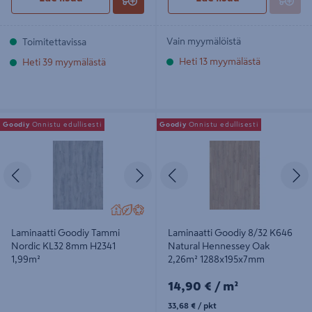
Vain myymälöistä
Toimitettavissa
Heti 13 myymälästä
Heti 39 myymälästä
Laminaatti Goodiy Tammi Nordic
Laminaatti Goodiy 8/32 K646
Goodiy
Onnistu edullisesti
Goodiy
Onnistu edullisesti
KL32 8mm H2341 1,99m²
Natural Hennessey Oak 2,26m²
1288x195x7mm
Edellinen
Seuraava
Edellinen
S
Laminaatti Goodiy Tammi
Laminaatti Goodiy 8/32 K646
Nordic KL32 8mm H2341
Natural Hennessey Oak
1,99m²
2,26m² 1288x195x7mm
14,90€/m²
14,90 €
/ m²
33,68€/pkt
33,68 €
/ pkt