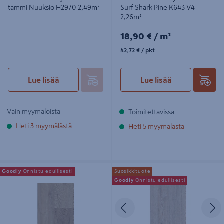
tammi Nuuksio H2970 2,49m²
Surf Shark Pine K643 V4
2,26m²
18,90€/m²
18,90 €
/ m²
42,72€/pkt
42,72 €
/ pkt
Lue lisää
Lue lisää
Vain myymälöistä
Toimitettavissa
Heti 3 myymälästä
Heti 5 myymälästä
Laminaatti Goodiy Tammi Studio
Laminaatti Goodiy 7mm KL31
Goodiy
Onnistu edullisesti
Suosikkituote
Elegant K071 8mm KL32 2,22m²
Vanamo tammi 2,51m²
Goodiy
Onnistu edullisesti
Edellinen
S