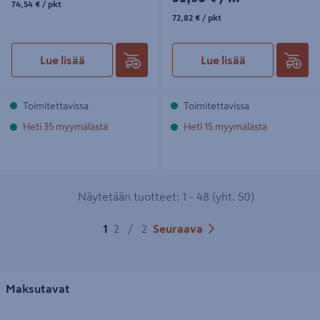
74,54 €
/ pkt
72,82€/pkt
72,82 €
/ pkt
Lue lisää
Lue lisää
Toimitettavissa
Toimitettavissa
Heti 35 myymälästä
Heti 15 myymälästä
Näytetään tuotteet: 1 - 48 (yht. 50)
1
2
/
2
Seuraava
Maksutavat