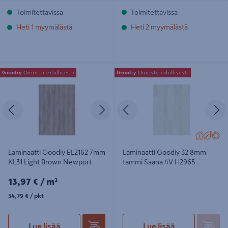
Toimitettavissa
Toimitettavissa
Heti 1 myymälästä
Heti 2 myymälästä
Laminaatti Goodiy EL2162 7mm KL31
Laminaatti Goodiy 32 8mm tammi
Goodiy
Onnistu edullisesti
Goodiy
Onnistu edullisesti
Light Brown Newport
Saana 4V H2965
Edellinen
Seuraava
Edellinen
S
Laminaatti Goodiy EL2162 7mm
Laminaatti Goodiy 32 8mm
KL31 Light Brown Newport
tammi Saana 4V H2965
13,97€/m²
13,97 €
/ m²
34,79€/pkt
34,79 €
/ pkt
Lue lisää
Lue lisää