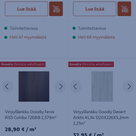
Lue lisää
Lue lisää
Toimitettavissa
Toimitettavissa
Heti 47 myymälästä
Heti 68 myymälästä
Vinyylilankku Goodiy Fenix Kl33
Vinyylilankku Goodiy Desert Arktis
Goodiy
Onnistu edullisesti
Goodiy
Onnistu edullisesti
Cohiba 7268IB 2,579m²
KL34 1220X226X5,2mm 2,21m²
Edellinen
Seuraava
Edellinen
S
Vinyylilankku Goodiy Fenix
Vinyylilankku Goodiy Desert
Kl33 Cohiba 7268IB 2,579m²
Arktis KL34 1220X226X5,2mm
2,21m²
28,90€/m²
28,90 €
/ m²
32,95€/m²
32,95 €
/ m²
74,54€/pkt