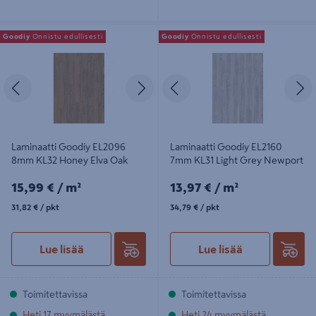
Laminaatti Goodiy EL2096 8mm
Laminaatti Goodiy EL2160 7mm
Goodiy
Onnistu edullisesti
Goodiy
Onnistu edullisesti
KL32 Honey Elva Oak
KL31 Light Grey Newport
Edellinen
Seuraava
Edellinen
S
Laminaatti Goodiy EL2096
Laminaatti Goodiy EL2160
8mm KL32 Honey Elva Oak
7mm KL31 Light Grey Newport
15,99€/m²
13,97€/m²
15,99 €
/ m²
13,97 €
/ m²
31,82€/pkt
34,79€/pkt
31,82 €
/ pkt
34,79 €
/ pkt
Lue lisää
Lue lisää
Toimitettavissa
Toimitettavissa
Heti 17 myymälästä
Heti 24 myymälästä