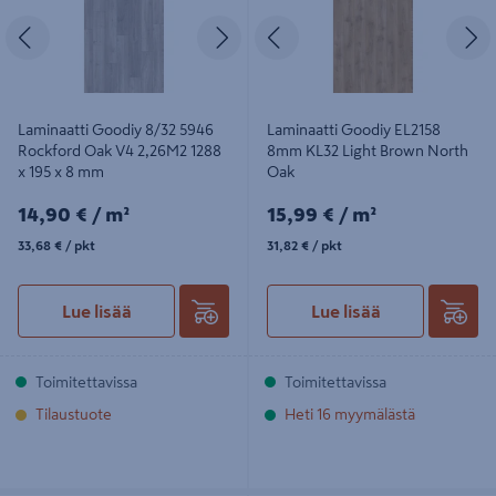
Edellinen
Seuraava
Edellinen
S
Laminaatti Goodiy 8/32 5946
Laminaatti Goodiy EL2158
Rockford Oak V4 2,26M2 1288
8mm KL32 Light Brown North
x 195 x 8 mm
Oak
14,90€/m²
15,99€/m²
14,90 €
/ m²
15,99 €
/ m²
33,68€/pkt
31,82€/pkt
33,68 €
/ pkt
31,82 €
/ pkt
Lue lisää
Lue lisää
Toimitettavissa
Toimitettavissa
Tilaustuote
Heti 16 myymälästä