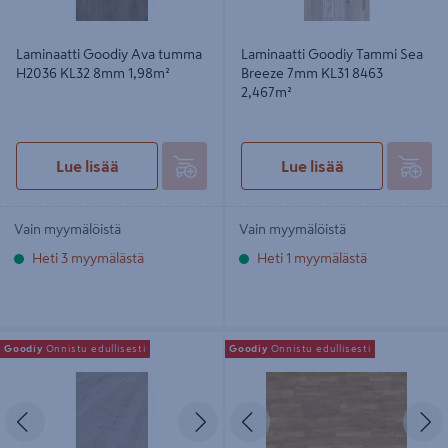
Laminaatti Goodiy Ava tumma
Laminaatti Goodiy Tammi Sea
H2036 KL32 8mm 1,98m²
Breeze 7mm KL31 8463
2,467m²
Lue lisää
Lue lisää
Vain myymälöistä
Vain myymälöistä
Heti 3 myymälästä
Heti 1 myymälästä
Laminaatti Goodiy 8mm KL32
Laminaatti Goodiy Tammi Natural
Goodiy
Onnistu edullisesti
Goodiy
Onnistu edullisesti
Liberty tammi 2,26m²
KL32 8mm 3-S H2412 1,99m²
Edellinen
Seuraava
Edellinen
S