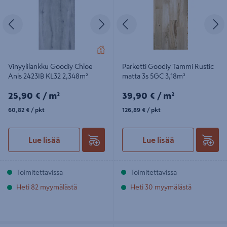
Edellinen
Seuraava
Edellinen
S
Vinyylilankku Goodiy Chloe
Parketti Goodiy Tammi Rustic
Anis 2423IB KL32 2,348m²
matta 3s 5GC 3,18m²
25,90€/m²
39,90€/m²
25,90 €
/ m²
39,90 €
/ m²
60,82€/pkt
126,89€/pkt
60,82 €
/ pkt
126,89 €
/ pkt
Lue lisää
Lue lisää
Toimitettavissa
Toimitettavissa
Heti 82 myymälästä
Heti 30 myymälästä