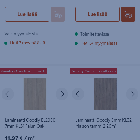
Lue lisää
Lue lisää
Vain myymälöistä
Toimitettavissa
Heti 3 myymälästä
Heti 57 myymälästä
Laminaatti Goodiy EL2980 7mm
Laminaatti Goodiy 8mm KL32
Goodiy
Onnistu edullisesti
Goodiy
Onnistu edullisesti
KL31 Falun Oak
Maison tammi 2,26m²
Edellinen
Seuraava
Edellinen
S
Laminaatti Goodiy EL2980
Laminaatti Goodiy 8mm KL32
7mm KL31 Falun Oak
Maison tammi 2,26m²
11,97€/m²
11,97 €
/ m²