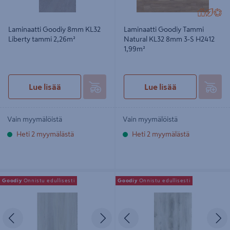
Laminaatti Goodiy 8mm KL32
Laminaatti Goodiy Tammi
Liberty tammi 2,26m²
Natural KL32 8mm 3-S H2412
1,99m²
Lue lisää
Lue lisää
Vain myymälöistä
Vain myymälöistä
Heti 2 myymälästä
Heti 2 myymälästä
Vinyylilankku Goodiy Tammi Lumi
Vinyylilankku Goodiy Chloe vanilja
Goodiy
Onnistu edullisesti
Goodiy
Onnistu edullisesti
KL32 2,178m²
1636IB KL32 2,348m²
Edellinen
Seuraava
Edellinen
S