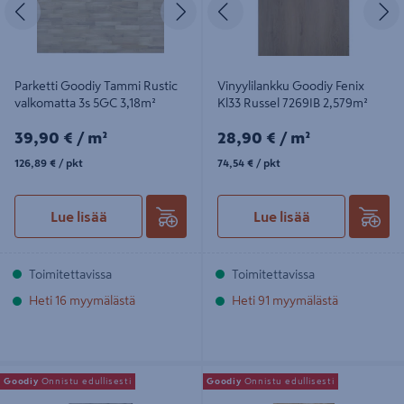
Edellinen
Seuraava
Edellinen
S
Parketti Goodiy Tammi Rustic
Vinyylilankku Goodiy Fenix
valkomatta 3s 5GC 3,18m²
Kl33 Russel 7269IB 2,579m²
39,90€/m²
28,90€/m²
39,90 €
/ m²
28,90 €
/ m²
126,89€/pkt
74,54€/pkt
126,89 €
/ pkt
74,54 €
/ pkt
Lue lisää
Lue lisää
Toimitettavissa
Toimitettavissa
Heti 16 myymälästä
Heti 91 myymälästä
Vinyylilankku Goodiy Chloe Anis
Parketti Goodiy Tammi Rustic matta
Goodiy
Onnistu edullisesti
Goodiy
Onnistu edullisesti
2423IB KL32 2,348m²
3s 5GC 3,18m²