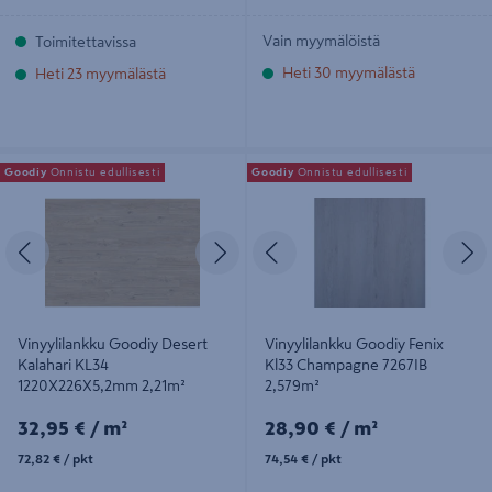
Vain myymälöistä
Toimitettavissa
Heti 30 myymälästä
Heti 23 myymälästä
Vinyylilankku Goodiy Desert
Vinyylilankku Goodiy Fenix Kl33
Goodiy
Onnistu edullisesti
Goodiy
Onnistu edullisesti
Kalahari KL34 1220X226X5,2mm
Champagne 7267IB 2,579m²
2,21m²
Edellinen
Seuraava
Edellinen
S
Vinyylilankku Goodiy Desert
Vinyylilankku Goodiy Fenix
Kalahari KL34
Kl33 Champagne 7267IB
1220X226X5,2mm 2,21m²
2,579m²
32,95€/m²
28,90€/m²
32,95 €
/ m²
28,90 €
/ m²
72,82€/pkt
74,54€/pkt
72,82 €
/ pkt
74,54 €
/ pkt