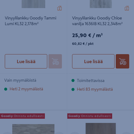
Vinyylilankku Goodiy Tammi
Vinyylilankku Goodiy Chloe
Lumi KL32 2,178m²
vanilja 1636IB KL32 2,348m²
25,90€/m²
25,90 €
/ m²
60,82€/pkt
60,82 €
/ pkt
Lue lisää
Lue lisää
Vain myymälöistä
Toimitettavissa
Heti 2 myymälästä
Heti 83 myymälästä
Parketti Goodiy Tammi Rustic
Vinyylilankku Goodiy Fenix Kl33
Goodiy
Onnistu edullisesti
Goodiy
Onnistu edullisesti
valkomatta 3s 5GC 3,18m²
Russel 7269IB 2,579m²