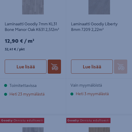
Laminaatti Goodiy 7mm KL31
Laminaatti Goodiy Liberty
Bone Manor Oak K631 2,512m²
8mm 7209 2,22m²
12,90€/m²
12,90 €
/ m²
32,41€/pkt
32,41 €
/ pkt
Lue lisää
Lue lisää
Vain myymälöistä
Toimitettavissa
Heti 3 myymälästä
Heti 23 myymälästä
Laminaatti Goodiy 8/32 5946
Laminaatti Goodiy EL2158 8mm
Goodiy
Onnistu edullisesti
Goodiy
Onnistu edullisesti
Rockford Oak V4 2,26M2 1288 x 195
KL32 Light Brown North Oak
x 8 mm