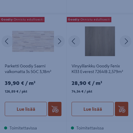
Parketti Goodiy Saarni valkomatta
Vinyylilankku Goodiy Fenix Kl33
Goodiy
Onnistu edullisesti
Goodiy
Onnistu edullisesti
3s 5GC 3,18m²
Everest 7264IB 2,579m²
Edellinen
Seuraava
Edellinen
S
Parketti Goodiy Saarni
Vinyylilankku Goodiy Fenix
valkomatta 3s 5GC 3,18m²
Kl33 Everest 7264IB 2,579m²
39,90€/m²
28,90€/m²
39,90 €
/ m²
28,90 €
/ m²
126,89€/pkt
74,54€/pkt
126,89 €
/ pkt
74,54 €
/ pkt
Lue lisää
Lue lisää
Toimitettavissa
Toimitettavissa