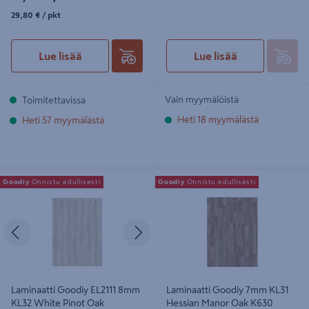
29,80€/pkt
29,80 €
/ pkt
Lue lisää
Lue lisää
Vain myymälöistä
Toimitettavissa
Heti 18 myymälästä
Heti 57 myymälästä
Laminaatti Goodiy EL2111 8mm KL32
Laminaatti Goodiy 7mm KL31
Goodiy
Onnistu edullisesti
Goodiy
Onnistu edullisesti
White Pinot Oak
Hessian Manor Oak K630 2,512m²
Edellinen
Seuraava
Laminaatti Goodiy EL2111 8mm
Laminaatti Goodiy 7mm KL31
KL32 White Pinot Oak
Hessian Manor Oak K630