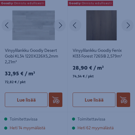
Vinyylilankku Goodiy Desert Gobi
Vinyylilankku Goodiy Fenix Kl33
Goodiy
Onnistu edullisesti
Goodiy
Onnistu edullisesti
KL34 1220X226X5,2mm 2,21m²
Forest 7265IB 2,579m²
Edellinen
Seuraava
Edellinen
S
Vinyylilankku Goodiy Desert
Vinyylilankku Goodiy Fenix
Gobi KL34 1220X226X5,2mm
Kl33 Forest 7265IB 2,579m²
2,21m²
28,90€/m²
28,90 €
/ m²
32,95€/m²
32,95 €
/ m²
74,54€/pkt
74,54 €
/ pkt
72,82€/pkt
72,82 €
/ pkt
Lue lisää
Lue lisää
Toimitettavissa
Toimitettavissa
Heti 14 myymälästä
Heti 62 myymälästä