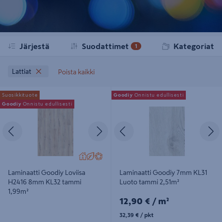
Järjestä
Suodattimet
Kategoriat
1
Lattiat
Poista kaikki
Laminaatti Goodiy Loviisa H2416
Laminaatti Goodiy 7mm KL31 Luoto
Suosikkituote
Goodiy
Onnistu edullisesti
8mm KL32 tammi 1,99m²
tammi 2,51m²
Goodiy
Onnistu edullisesti
Edellinen
Seuraava
Edellinen
S
Laminaatti Goodiy Loviisa
Laminaatti Goodiy 7mm KL31
H2416 8mm KL32 tammi
Luoto tammi 2,51m²
1,99m²
12,90€/m²
12,90 €
/ m²
32,39€/pkt
32,39 €
/ pkt