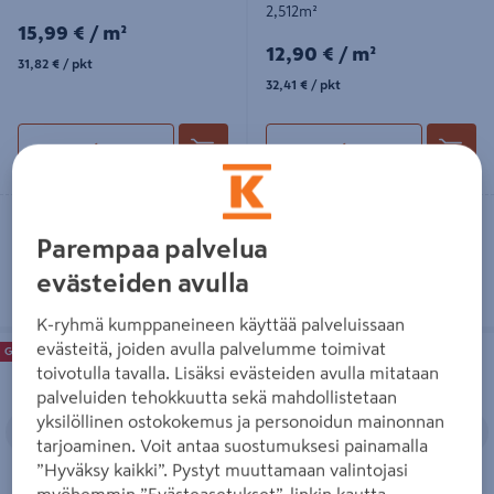
2,512m²
15,99€/m²
15,99 €
/ m²
12,90€/m²
12,90 €
/ m²
31,82€/pkt
31,82 €
/ pkt
32,41€/pkt
32,41 €
/ pkt
Lue lisää
Lue lisää
Toimitettavissa
Toimitettavissa
Parempaa palvelua
Heti 11 myymälästä
Heti 24 myymälästä
evästeiden avulla
K-ryhmä kumppaneineen käyttää palveluissaan
Laminaatti Goodiy Wide 7mm KL32
Laminaatti Goodiy 8/32 K2737 Oak
evästeitä, joiden avulla palvelumme toimivat
Goodiy
Onnistu edullisesti
Goodiy
Onnistu edullisesti
K327 Hillside Oak K327 V4
Cremona Cotta V4 2,26M2
toivotulla tavalla. Lisäksi evästeiden avulla mitataan
1288x245x7mm 2,84m²
1288x195x8mm
palveluiden tehokkuutta sekä mahdollistetaan
Edellinen
Seuraava
Edellinen
S
yksilöllinen ostokokemus ja personoidun mainonnan
tarjoaminen. Voit antaa suostumuksesi painamalla
”Hyväksy kaikki”. Pystyt muuttamaan valintojasi
myöhemmin ”Evästeasetukset”-linkin kautta.