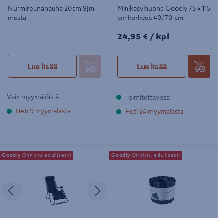
Nurmireunanauha 20cm 9jm
Minikasvihuone Goodiy 75 x 115
musta
cm korkeus 40/70 cm
24,95€/kpl
24,95 €
/ kpl
Lue lisää
Lue lisää
Vain myymälöistä
Toimitettavissa
Heti 9 myymälästä
Heti 24 myymälästä
Aurinkotuoli Goodiy Mallorca musta
Nurmireunanauha 15cm 9jm musta
Goodiy
Onnistu edullisesti
Goodiy
Onnistu edullisesti
Edellinen
Seuraava