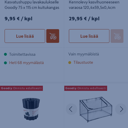
Kasvatushuppu lavakaulukselle
Kennolevy kasvihuoneeseen
Goodiy 75 x 115 cm kuitukangas
varaosa 120,4x59,5x0,4cm
9,95€/kpl
29,95€/kpl
9,95 €
/ kpl
29,95 €
/ kpl
Lue lisää
Lue lisää
Vain myymälöistä
Toimitettavissa
Tilaustuote
Heti 68 myymälästä
Nurmireunanauha 20cm 9jm musta
Minikasvihuone Goodiy 75 x 115 cm
Goodiy
Onnistu edullisesti
Goodiy
Onnistu edullisesti
korkeus 40/70 cm
Edellinen
S