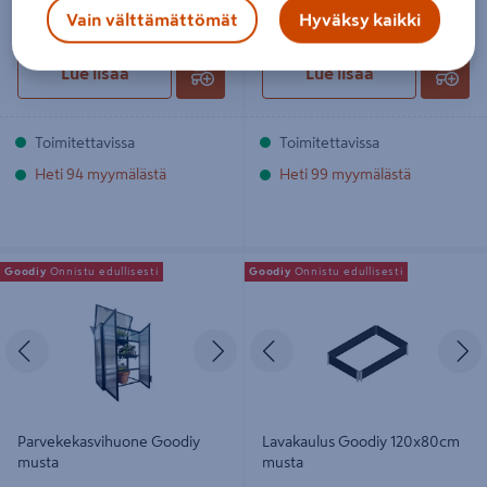
14,95€/kpl
14,95 €
/ kpl
Vain välttämättömät
Hyväksy kaikki
Lue lisää
Lue lisää
Toimitettavissa
Toimitettavissa
Heti 94 myymälästä
Heti 99 myymälästä
Parvekekasvihuone Goodiy musta
Lavakaulus Goodiy 120x80cm musta
Goodiy
Onnistu edullisesti
Goodiy
Onnistu edullisesti
Edellinen
Seuraava
Edellinen
S
Parvekekasvihuone Goodiy
Lavakaulus Goodiy 120x80cm
musta
musta