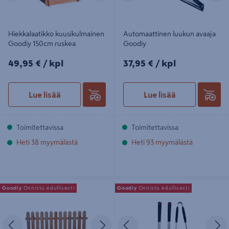
Hiekkalaatikko kuusikulmainen
Automaattinen luukun avaaja
Goodiy 150cm ruskea
Goodiy
49,95€/kpl
37,95€/kpl
49,95 €
/ kpl
37,95 €
/ kpl
Lue lisää
Lue lisää
Toimitettavissa
Toimitettavissa
Heti 38 myymälästä
Heti 93 myymälästä
Aitaelementti Goodiy Herukka
Grillaustarvikesetti Goodiy 3-os
Goodiy
Onnistu edullisesti
Goodiy
Onnistu edullisesti
80x180cm ruskea
Edellinen
Seuraava
Edellinen
S