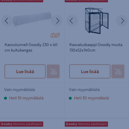
kuitukangas
130x52x140cm
Edellinen
Seuraava
Edellinen
S
Kasvutunneli Goodiy 230 x 40
Kasvatuskaappi Goodiy musta
cm kuitukangas
130x52x140cm
Lue lisää
Lue lisää
Vain myymälöistä
Vain myymälöistä
Heti 10 myymälästä
Heti 30 myymälästä
Seinäkasvihuone Goodiy
Oksasilppuri Goodiy LSG 2504-2
Goodiy
Onnistu edullisesti
Goodiy
Onnistu edullisesti
242x122x195cm musta
2500W 40mm