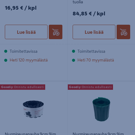
tuolia
16,95€/kpl
16,95 €
/ kpl
84,85€/kpl
84,85 €
/ kpl
Lue lisää
Lue lisää
Toimitettavissa
Toimitettavissa
Heti 120 myymälästä
Heti 70 myymälästä
Nurmireunanauha 9cm 9jm musta
Nurmireunanauha 9cm 9jm vihreä
Goodiy
Onnistu edullisesti
Goodiy
Onnistu edullisesti
Nurmireunanauha 9cm 9jm
Nurmireunanauha 9cm 9jm