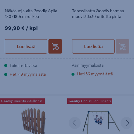
Näkösuoja-aita Goodiy Apila
Terassilaatta Goodiy harmaa
180x180cm ruskea
muovi 30x30 uritettu pinta
99,90€/kpl
99,90 €
/ kpl
Lue lisää
Lue lisää
Vain myymälöistä
Toimitettavissa
Heti 36 myymälästä
Heti 49 myymälästä
Käyntiportti Goodiy Herukka
Lastenkeinu Goodiy Jekku 2-istuinta
Goodiy
Onnistu edullisesti
Goodiy
Onnistu edullisesti
80/90x100cm
painekyllästetty
Edellinen
S