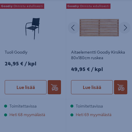
Tuoli Goodiy
Aitaelementti Goodiy Kirsikka
Goodiy
Onnistu edullisesti
Goodiy
Onnistu edullisesti
80x180cm ruskea
Edellinen
S
Tuoli Goodiy
Aitaelementti Goodiy Kirsikka
80x180cm ruskea
24,95€/kpl
24,95 €
/ kpl
49,95€/kpl
49,95 €
/ kpl
Lue lisää
Lue lisää
Toimitettavissa
Toimitettavissa
Heti 68 myymälästä
Heti 69 myymälästä