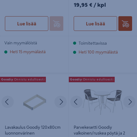
19,95€/kpl
19,95 €
/ kpl
Lue lisää
Lue lisää
Vain myymälöistä
Toimitettavissa
Heti 15 myymälästä
Heti 100 myymälästä
Lavakaulus Goodiy 120x80cm
Parvekesetti Goodiy
Goodiy
Onnistu edullisesti
Goodiy
Onnistu edullisesti
luonnonvärinen
valkoinen/ruskea pöytä ja 2 tuolia
Edellinen
Seuraava
Edellinen
S
Lavakaulus Goodiy 120x80cm
Parvekesetti Goodiy
luonnonvärinen
valkoinen/ruskea pöytä ja 2