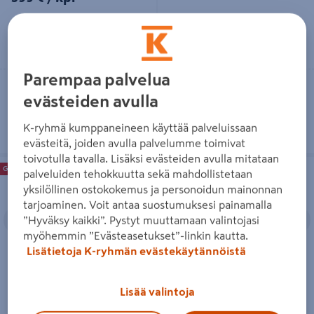
Lue lisää
Lue lisää
Parempaa palvelua
Vain myymälöistä
Toimitettavissa
evästeiden avulla
Heti 15 myymälästä
Heti 36 myymälästä
K-ryhmä kumppaneineen käyttää palveluissaan
evästeitä, joiden avulla palvelumme toimivat
toivotulla tavalla. Lisäksi evästeiden avulla mitataan
Lavakaulus Goodiy 80x60cm
Parveketuoli valkoinen/ruskea
Goodiy
Onnistu edullisesti
Goodiy
Onnistu edullisesti
palveluiden tehokkuutta sekä mahdollistetaan
luonnonvärinen
yksilöllinen ostokokemus ja personoidun mainonnan
tarjoaminen. Voit antaa suostumuksesi painamalla
Edellinen
Seuraava
Edellinen
S
”Hyväksy kaikki”. Pystyt muuttamaan valintojasi
myöhemmin ”Evästeasetukset”-linkin kautta.
Lisätietoja K-ryhmän evästekäytännöistä
Lavakaulus Goodiy 80x60cm
Parveketuoli valkoinen/ruskea
Lisää valintoja
luonnonvärinen
24,95€/kpl
24,95 €
/ kpl