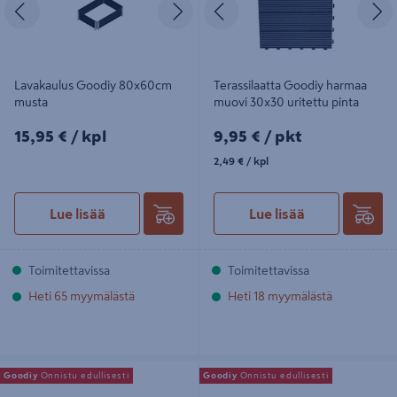
Edellinen
Seuraava
Edellinen
S
Lavakaulus Goodiy 80x60cm
Terassilaatta Goodiy harmaa
musta
muovi 30x30 uritettu pinta
15,95€/kpl
9,95€/pkt
15,95 €
/ kpl
9,95 €
/ pkt
2,49€/kpl
2,49 €
/ kpl
Lue lisää
Lue lisää
Toimitettavissa
Toimitettavissa
Heti 65 myymälästä
Heti 18 myymälästä
Aurinkotuoli Goodiy Mallorca
Lehtikompostikehikko Goodiy
Goodiy
Onnistu edullisesti
Goodiy
Onnistu edullisesti
harmaa
90x90x70cm