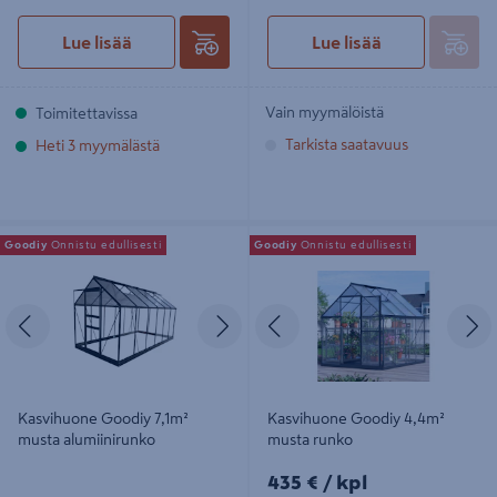
Lue lisää
Lue lisää
Vain myymälöistä
Toimitettavissa
Tarkista saatavuus
Heti 3 myymälästä
Kasvihuone Goodiy 7,1m² musta
Kasvihuone Goodiy 4,4m² musta
Goodiy
Onnistu edullisesti
Goodiy
Onnistu edullisesti
alumiinirunko
runko
Edellinen
Seuraava
Edellinen
S
Kasvihuone Goodiy 7,1m²
Kasvihuone Goodiy 4,4m²
musta alumiinirunko
musta runko
435€/kpl
435 €
/ kpl