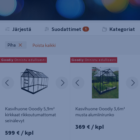
Järjestä
Suodattimet
Kategoriat
1
Piha
Poista kaikki
Kasvihuone Goodiy 5,9m² kirkkaat
Kasvihuone Goodiy 3,6m² musta
Goodiy
Onnistu edullisesti
Goodiy
Onnistu edullisesti
rikkoutumattomat seinälevyt
alumiinirunko
Edellinen
Seuraava
Edellinen
S
Kasvihuone Goodiy 5,9m²
Kasvihuone Goodiy 3,6m²
kirkkaat rikkoutumattomat
musta alumiinirunko
seinälevyt
369€/kpl
369 €
/ kpl
599€/kpl
599 €
/ kpl