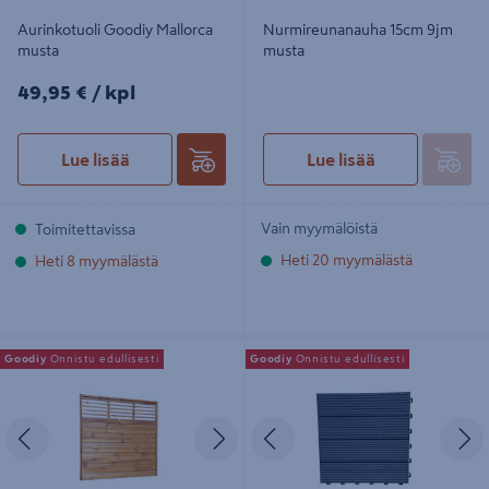
Aurinkotuoli Goodiy Mallorca
Nurmireunanauha 15cm 9jm
musta
musta
49,95€/kpl
49,95 €
/ kpl
Lue lisää
Lue lisää
Vain myymälöistä
Toimitettavissa
Heti 20 myymälästä
Heti 8 myymälästä
Näkösuoja-aita Goodiy Apila
Terassilaatta Goodiy harmaa muovi
Goodiy
Onnistu edullisesti
Goodiy
Onnistu edullisesti
180x180cm ruskea
30x30 uritettu pinta
Edellinen
Seuraava
Edellinen
S