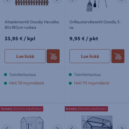
Aitaelementti Goodiy Herukka
Grillaustarvikesetti Goodiy 3-
80x180cm ruskea
os
33,95€/kpl
9,95€/pkt
33,95 €
/ kpl
9,95 €
/ pkt
Lue lisää
Lue lisää
Toimitettavissa
Toimitettavissa
Heti 78 myymälästä
Heti 115 myymälästä
Minikasvihuone 115x75cm korkeus
Minikasvihuone lavakaulukselle
Goodiy
Onnistu edullisesti
Goodiy
Onnistu edullisesti
100/130cm
Goodiy 80x120cm
Edellinen
Seuraava
Edellinen
S