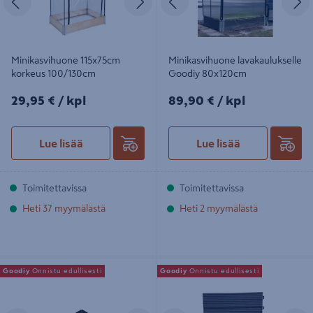
Minikasvihuone 115x75cm
Minikasvihuone lavakaulukselle
korkeus 100/130cm
Goodiy 80x120cm
29,95€/kpl
89,90€/kpl
29,95 €
/ kpl
89,90 €
/ kpl
Lue lisää
Lue lisää
Toimitettavissa
Toimitettavissa
Heti 37 myymälästä
Heti 2 myymälästä
Lavakaulus Goodiy 80x60cm musta
Terassilaatta Goodiy harmaa muovi
Goodiy
Onnistu edullisesti
Goodiy
Onnistu edullisesti
30x30 uritettu pinta