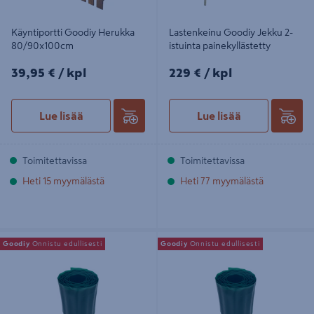
Käyntiportti Goodiy Herukka
Lastenkeinu Goodiy Jekku 2-
80/90x100cm
istuinta painekyllästetty
39,95€/kpl
229€/kpl
39,95 €
/ kpl
229 €
/ kpl
Lue lisää
Lue lisää
Toimitettavissa
Toimitettavissa
Heti 15 myymälästä
Heti 77 myymälästä
Nurmireunanauha 20cm 9jm vihreä
Nurmireunanauha 15cm 9jm vihreä
Goodiy
Onnistu edullisesti
Goodiy
Onnistu edullisesti