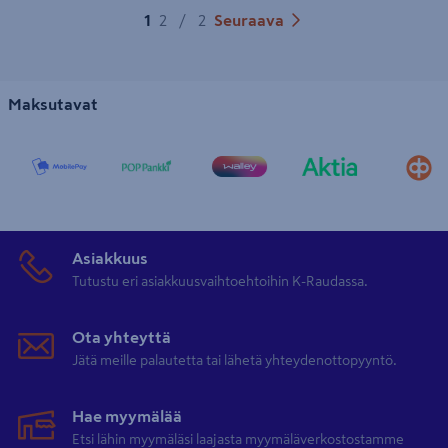
1
2
/
2
Seuraava
Maksutavat
Asiakkuus
Tutustu eri asiakkuusvaihtoehtoihin K-Raudassa.
Ota yhteyttä
Jätä meille palautetta tai lähetä yhteydenottopyyntö.
Hae myymälää
Etsi lähin myymäläsi laajasta myymäläverkostostamme