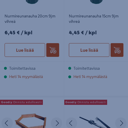
Nurmireunanauha 20cm 9jm
Nurmireunanauha 15cm 9jm
vihreä
vihreä
6,45€/kpl
4,45€/kpl
6,45 €
/ kpl
4,45 €
/ kpl
Lue lisää
Lue lisää
Toimitettavissa
Toimitettavissa
Heti 14 myymälästä
Heti 14 myymälästä
Hiekkalaatikko kuusikulmainen
Automaattinen luukun avaaja
Goodiy
Onnistu edullisesti
Goodiy
Onnistu edullisesti
Goodiy 150cm ruskea
Goodiy
Edellinen
Seuraava
Edellinen
S