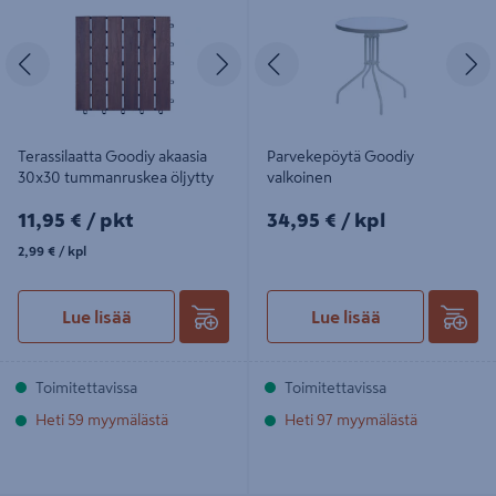
Edellinen
Seuraava
Edellinen
S
Terassilaatta Goodiy akaasia
Parvekepöytä Goodiy
30x30 tummanruskea öljytty
valkoinen
11,95€/pkt
34,95€/kpl
11,95 €
/ pkt
34,95 €
/ kpl
2,99€/kpl
2,99 €
/ kpl
Lue lisää
Lue lisää
Toimitettavissa
Toimitettavissa
Heti 59 myymälästä
Heti 97 myymälästä