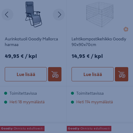
Edellinen
Seuraava
Aurinkotuoli Goodiy Mallorca
Lehtikompostikehikko Goodiy
harmaa
90x90x70cm
49,95€/kpl
14,95€/kpl
49,95 €
/ kpl
14,95 €
/ kpl
Lue lisää
Lue lisää
Toimitettavissa
Toimitettavissa
Heti 18 myymälästä
Heti 114 myymälästä
Terassilaatta Goodiy akaasia 30x30
Parvekepöytä Goodiy valkoinen
Goodiy
Onnistu edullisesti
Goodiy
Onnistu edullisesti
tummanruskea öljytty