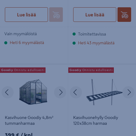
Lue lisää
Lue lisää
Vain myymälöistä
Toimitettavissa
Heti 6 myymälästä
Heti 43 myymälästä
Kasvihuone Goodiy 4,8m²
Kasvihuonehylly Goodiy 120x38cm
Goodiy
Onnistu edullisesti
Goodiy
Onnistu edullisesti
tummanharmaa
harmaa
Edellinen
Seuraava
Edellinen
S
Kasvihuone Goodiy 4,8m²
Kasvihuonehylly Goodiy
tummanharmaa
120x38cm harmaa
399€/kpl
399 €
/ kpl