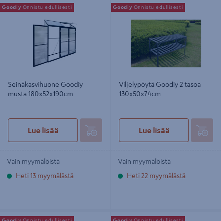
Seinäkasvihuone Goodiy musta
Viljelypöytä Goodiy 2 tasoa
Goodiy
Onnistu edullisesti
Goodiy
Onnistu edullisesti
180x52x190cm
130x50x74cm
Seinäkasvihuone Goodiy
Viljelypöytä Goodiy 2 tasoa
musta 180x52x190cm
130x50x74cm
Lue lisää
Lue lisää
Vain myymälöistä
Vain myymälöistä
Heti 13 myymälästä
Heti 22 myymälästä
Kasvutunneli Goodiy 230 x 40 cm
Kasvatuskaappi Goodiy musta
Goodiy
Onnistu edullisesti
Goodiy
Onnistu edullisesti