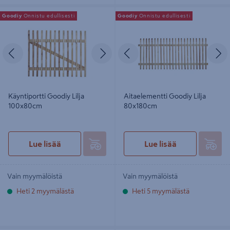
Käyntiportti Goodiy Lilja 100x80cm
Aitaelementti Goodiy Lilja
Goodiy
Onnistu edullisesti
Goodiy
Onnistu edullisesti
80x180cm
Edellinen
Seuraava
Edellinen
S
Käyntiportti Goodiy Lilja
Aitaelementti Goodiy Lilja
100x80cm
80x180cm
Lue lisää
Lue lisää
Vain myymälöistä
Vain myymälöistä
Heti 2 myymälästä
Heti 5 myymälästä