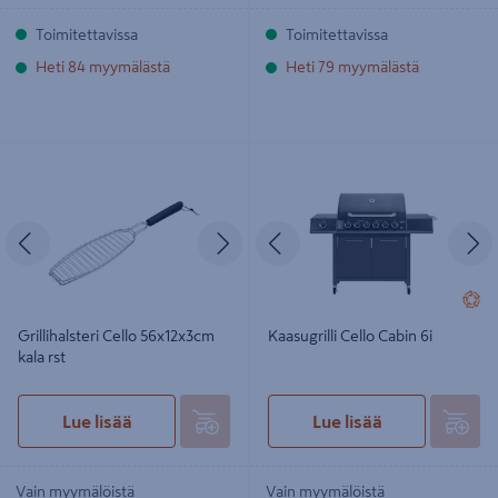
Toimitettavissa
Toimitettavissa
Heti 84 myymälästä
Heti 79 myymälästä
Grillihalsteri Cello 56x12x3cm kala rst
Kaasugrilli Cello Cabin 6i
Edellinen
Seuraava
Edellinen
S
Grillihalsteri Cello 56x12x3cm
Kaasugrilli Cello Cabin 6i
kala rst
Lue lisää
Lue lisää
Vain myymälöistä
Vain myymälöistä