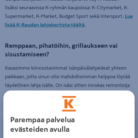
lisäksi seuraavissa K-ryhmän kaupoissa: K-Citymarket, K-
Supermarket, K-Market, Budget Sport sekä Intersport.
Lue
lisää K-Raudan lahjakortista täältä
.
Remppaan, pihatöihin, grillaukseen vai
sisustamiseen?
Kasasimme kiinnostavimmat isänpäivälahjaideat yhteen
paikkaan, jotta sinun olisi mahdollisimman helppoa löytää
täydellinen lahja isälle. On isäsi sitten innokas remontoija
tai sisustaja, alta löydät erinomaisia tuotteita niin lahjaksi
kuin inspiraatioksikin.
Parempaa palvelua
evästeiden avulla
Remppaajalle: