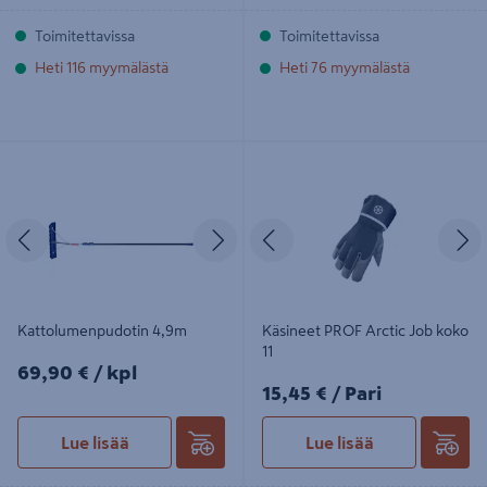
Toimitettavissa
Toimitettavissa
Heti 116 myymälästä
Heti 76 myymälästä
Kattolumenpudotin 4,9m
Käsineet PROF Arctic Job koko 11
Edellinen
Seuraava
Edellinen
S
Kattolumenpudotin 4,9m
Käsineet PROF Arctic Job koko
11
69,90€/kpl
69,90 €
/ kpl
15,45€/Pari
15,45 €
/ Pari
Lue lisää
Lue lisää