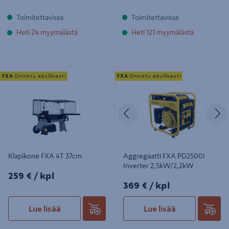
Toimitettavissa
Toimitettavissa
Heti 24 myymälästä
Heti 121 myymälästä
Klapikone FXA 4T 37cm
Aggregaatti FXA PD2500I Inverter
FXA
Onnistu edullisesti
FXA
Onnistu edullisesti
2,5kW/2,2kW
Edellinen
S
Klapikone FXA 4T 37cm
Aggregaatti FXA PD2500I
Inverter 2,5kW/2,2kW
259€/kpl
259 €
/ kpl
369€/kpl
369 €
/ kpl
Lue lisää
Lue lisää