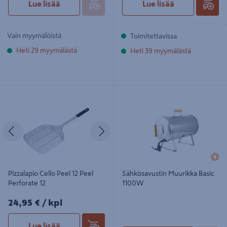
Lue lisää
Lue lisää
Vain myymälöistä
Toimitettavissa
Heti 29 myymälästä
Heti 39 myymälästä
Pizzalapio Cello Peel 12 Peel
Sähkösavustin Muurikka Basic
Perforate 12
1100W
Edellinen
Seuraava
Pizzalapio Cello Peel 12 Peel
Sähkösavustin Muurikka Basic
Perforate 12
1100W
24,95€/kpl
24,95 €
/ kpl
Lue lisää