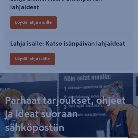
lahjaideat
Löydä lahja äidille
Lahja isälle: Katso isänpäivän lahjaideat
Löydä lahja isälle
Parhaat tarjoukset, ohjeet
ja ideat suoraan
sähköpostiin