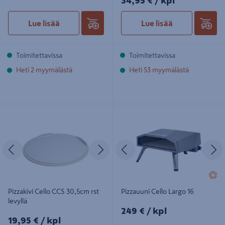
34,95 €
/ kpl
Lue lisää
Lue lisää
Toimitettavissa
Toimitettavissa
Heti 2 myymälästä
Heti 53 myymälästä
Pizzakivi Cello CCS 30,5cm rst levyllä
Pizzauuni Cello Largo 16
Edellinen
Seuraava
Edellinen
S
Pizzakivi Cello CCS 30,5cm rst
Pizzauuni Cello Largo 16
levyllä
249€/kpl
249 €
/ kpl
19,95€/kpl
19,95 €
/ kpl