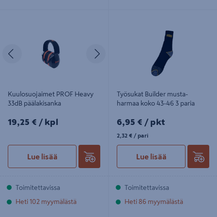
Kuulosuojaimet PROF Heavy 33dB
Työsukat Builder musta-harmaa
päälakisanka
koko 43-46 3 paria
Edellinen
Seuraava
Kuulosuojaimet PROF Heavy
Työsukat Builder musta-
33dB päälakisanka
harmaa koko 43-46 3 paria
19,25€/kpl
6,95€/pkt
19,25 €
/ kpl
6,95 €
/ pkt
2,32€/pari
2,32 €
/ pari
Lue lisää
Lue lisää
Toimitettavissa
Toimitettavissa
Heti 102 myymälästä
Heti 86 myymälästä