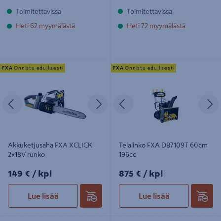
Toimitettavissa
Toimitettavissa
Heti 62 myymälästä
Heti 72 myymälästä
Akkuketjusaha FXA XCLICK 2x18V
Telalinko FXA DB7109T 60cm 196cc
FXA
Onnistu edullisesti
FXA
Onnistu edullisesti
runko
Edellinen
Seuraava
Edellinen
S
Akkuketjusaha FXA XCLICK
Telalinko FXA DB7109T 60cm
2x18V runko
196cc
149€/kpl
875€/kpl
149 €
/ kpl
875 €
/ kpl
Lue lisää
Lue lisää