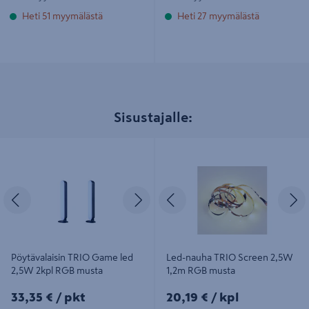
Heti 51 myymälästä
Heti 27 myymälästä
Sisustajalle:
Pöytävalaisin TRIO Game led 2,5W
Led-nauha TRIO Screen 2,5W 1,2m
2kpl RGB musta
RGB musta
Edellinen
Seuraava
Edellinen
S
Pöytävalaisin TRIO Game led
Led-nauha TRIO Screen 2,5W
2,5W 2kpl RGB musta
1,2m RGB musta
33,35€/pkt
20,19€/kpl
33,35 €
/ pkt
20,19 €
/ kpl