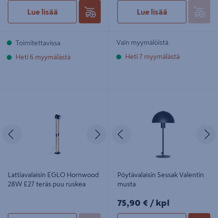
Lue lisää
Lue lisää
Vain myymälöistä
Toimitettavissa
Heti 7 myymälästä
Heti 6 myymälästä
Lattiavalaisin EGLO Hornwood 28W
Pöytävalaisin Sessak Valentin musta
E27 teräs puu ruskea
Edellinen
Seuraava
Edellinen
S
Lattiavalaisin EGLO Hornwood
Pöytävalaisin Sessak Valentin
28W E27 teräs puu ruskea
musta
75,90€/kpl
75,90 €
/ kpl