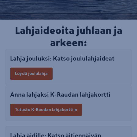
Lahjaideoita juhlaan ja
arkeen:
Lahja jouluksi: Katso joululahjaideat
Löydä joululahja
Anna lahjaksi K-Raudan lahjakortti
Tutustu K-Raudan lahjakorttiin
Lahja äidille: Katso äitienpäivän