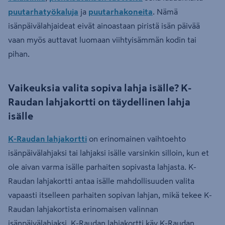
puutarhatyökaluja
ja
puutarhakoneita
. Nämä
isänpäivälahjaideat eivät ainoastaan piristä isän päivää
vaan myös auttavat luomaan viihtyisämmän kodin tai
pihan.
Vaikeuksia valita sopiva lahja isälle? K-
Raudan lahjakortti on täydellinen lahja
isälle
K-Raudan lahjakortti
on erinomainen vaihtoehto
isänpäivälahjaksi tai lahjaksi isälle varsinkin silloin, kun et
ole aivan varma isälle parhaiten sopivasta lahjasta. K-
Raudan lahjakortti antaa isälle mahdollisuuden valita
vapaasti itselleen parhaiten sopivan lahjan, mikä tekee K-
Raudan lahjakortista erinomaisen valinnan
isänpäivälahjaksi. K-Raudan lahjakortti käy K-Raudan