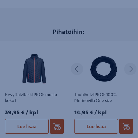
Pihatöihin:
Kevyttalvitakki PROF musta koko L
Tuubihuivi PROF 100% Merinovilla
One size
Edellinen
S
Kevyttalvitakki PROF musta
Tuubihuivi PROF 100%
koko L
Merinovilla One size
39,95€/kpl
14,95€/kpl
39,95 €
/ kpl
14,95 €
/ kpl
Lue lisää
Lue lisää