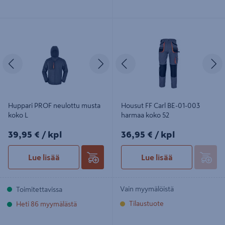
Huppari PROF neulottu musta koko
Housut FF Carl BE-01-003 harmaa
L
koko 52
Edellinen
Seuraava
Edellinen
S
Huppari PROF neulottu musta
Housut FF Carl BE-01-003
koko L
harmaa koko 52
39,95€/kpl
36,95€/kpl
39,95 €
/ kpl
36,95 €
/ kpl
Lue lisää
Lue lisää
Vain myymälöistä
Toimitettavissa
Tilaustuote
Heti 86 myymälästä