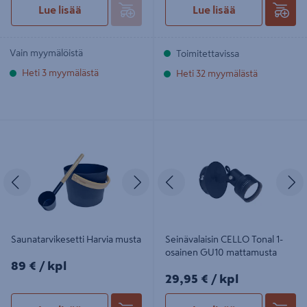
Lue lisää
Lue lisää
Vain myymälöistä
Toimitettavissa
Heti 3 myymälästä
Heti 32 myymälästä
Saunatarvikesetti Harvia musta
Seinävalaisin CELLO Tonal 1-osainen
GU10 mattamusta
Edellinen
Seuraava
Edellinen
S
Saunatarvikesetti Harvia musta
Seinävalaisin CELLO Tonal 1-
osainen GU10 mattamusta
89€/kpl
89 €
/ kpl
29,95€/kpl
29,95 €
/ kpl