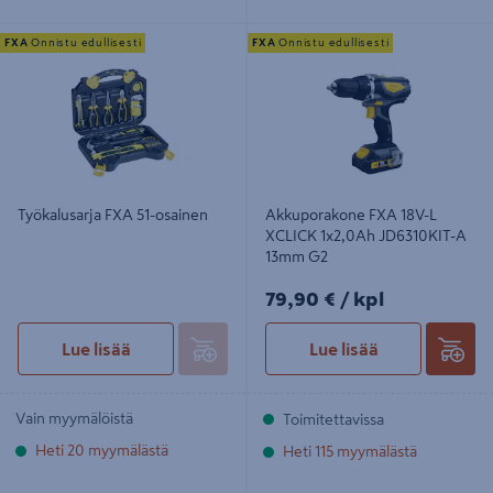
Työkalusarja FXA 51-osainen
Akkuporakone FXA 18V-L XCLICK
FXA
Onnistu edullisesti
FXA
Onnistu edullisesti
1x2,0Ah JD6310KIT-A 13mm G2
Työkalusarja FXA 51-osainen
Akkuporakone FXA 18V-L
XCLICK 1x2,0Ah JD6310KIT-A
13mm G2
79,90€/kpl
79,90 €
/ kpl
Lue lisää
Lue lisää
Vain myymälöistä
Toimitettavissa
Heti 20 myymälästä
Heti 115 myymälästä