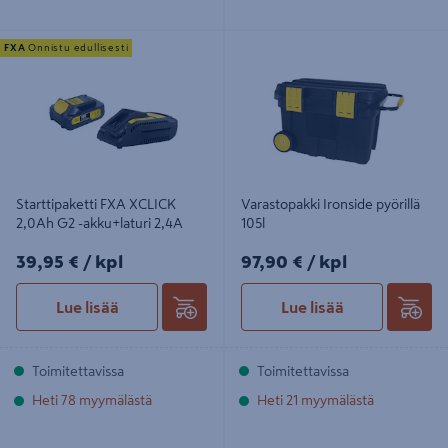
Starttipaketti FXA XCLICK 2,0Ah G2
Varastopakki Ironside pyörillä 105l
FXA
Onnistu edullisesti
-akku+laturi 2,4A
Starttipaketti FXA XCLICK
Varastopakki Ironside pyörillä
2,0Ah G2 -akku+laturi 2,4A
105l
39,95€/kpl
97,90€/kpl
39,95 €
/ kpl
97,90 €
/ kpl
Lue lisää
Lue lisää
Toimitettavissa
Toimitettavissa
Heti 78 myymälästä
Heti 21 myymälästä