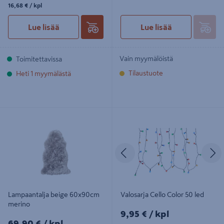
16,68€/kpl
16,68 €
/ kpl
Lue lisää
Lue lisää
Vain myymälöistä
Toimitettavissa
Tilaustuote
Heti 1 myymälästä
Lampaantalja beige 60x90cm
Valosarja Cello Color 50 led
merino
Edellinen
S
Lampaantalja beige 60x90cm
Valosarja Cello Color 50 led
merino
9,95€/kpl
9,95 €
/ kpl
69,90€/kpl
69,90 €
/ kpl