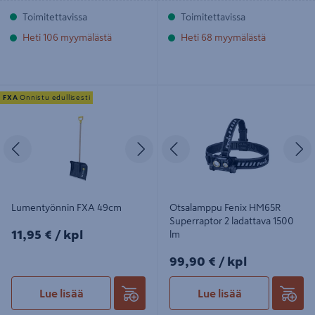
Toimitettavissa
Toimitettavissa
Heti 106 myymälästä
Heti 68 myymälästä
Lumentyönnin FXA 49cm
Otsalamppu Fenix HM65R
FXA
Onnistu edullisesti
Superraptor 2 ladattava 1500 lm
Edellinen
Seuraava
Edellinen
S
Lumentyönnin FXA 49cm
Otsalamppu Fenix HM65R
Superraptor 2 ladattava 1500
11,95€/kpl
11,95 €
/ kpl
lm
99,90€/kpl
99,90 €
/ kpl
Lue lisää
Lue lisää