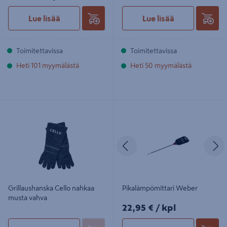
Lue lisää
Lue lisää
Toimitettavissa
Toimitettavissa
Heti 101 myymälästä
Heti 50 myymälästä
Grillaushanska Cello nahkaa musta
Pikalämpömittari Weber
vahva
Edellinen
S
Grillaushanska Cello nahkaa
Pikalämpömittari Weber
musta vahva
22,95€/kpl
22,95 €
/ kpl