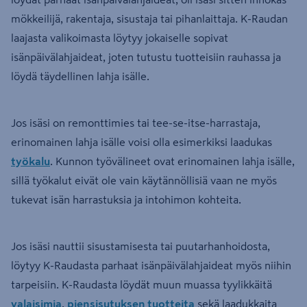
mökkeilijä, rakentaja, sisustaja tai pihanlaittaja. K-Raudan
laajasta valikoimasta löytyy jokaiselle sopivat
isänpäivälahjaideat, joten tutustu tuotteisiin rauhassa ja
löydä täydellinen lahja isälle.
Jos isäsi on remonttimies tai tee-se-itse-harrastaja,
erinomainen lahja isälle voisi olla esimerkiksi laadukas
työkalu
. Kunnon työvälineet ovat erinomainen lahja isälle,
sillä työkalut eivät ole vain käytännöllisiä vaan ne myös
tukevat isän harrastuksia ja intohimon kohteita.
Jos isäsi nauttii sisustamisesta tai puutarhanhoidosta,
löytyy K-Raudasta parhaat isänpäivälahjaideat myös niihin
tarpeisiin. K-Raudasta löydät muun muassa tyylikkäitä
valaisimia
,
piensisutuksen tuotteita
sekä laadukkaita