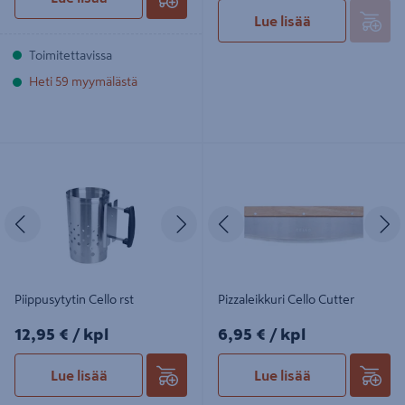
Lue lisää
Toimitettavissa
Heti 59 myymälästä
Piippusytytin Cello rst
Pizzaleikkuri Cello Cutter
Edellinen
Seuraava
Edellinen
S
Piippusytytin Cello rst
Pizzaleikkuri Cello Cutter
12,95€/kpl
6,95€/kpl
12,95 €
/ kpl
6,95 €
/ kpl
Lue lisää
Lue lisää