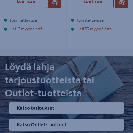
Lue lisää
Lue lisää
Toimitettavissa
Toimitettavissa
Heti 3 myymälästä
Heti 53 myymälästä
Löydä lahja
tarjoustuotteista tai
Outlet-tuotteista
Katso tarjoukset
Katso Outlet-tuotteet