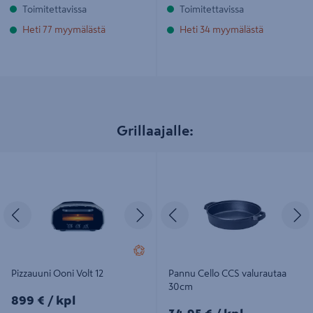
Toimitettavissa
Toimitettavissa
Heti 77 myymälästä
Heti 34 myymälästä
Grillaajalle:
Pizzauuni Ooni Volt 12
Pannu Cello CCS valurautaa 30cm
Edellinen
Seuraava
Edellinen
S
Pizzauuni Ooni Volt 12
Pannu Cello CCS valurautaa
30cm
899€/kpl
899 €
/ kpl
34,95€/kpl