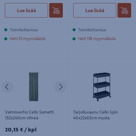
Lue lisää
Lue lisää
Toimitettavissa
Toimitettavissa
Heti 51 myymälästä
Heti 118 myymälästä
Valmisverho Cello Sametti
Tarjoiluvaunu Cello Spin
132x240cm vihreä
40x22x63cm musta
Edellinen
Seuraava
Valmisverho Cello Sametti
Tarjoiluvaunu Cello Spin
132x240cm vihreä
40x22x63cm musta
20,15€/kpl
20,15 €
/ kpl