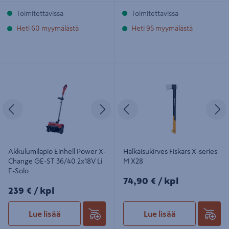
Toimitettavissa
Toimitettavissa
Heti 60 myymälästä
Heti 95 myymälästä
Akkulumilapio Einhell Power X-
Halkaisukirves Fiskars X-series M
Change GE-ST 36/40 2x18V Li E-
X28
Solo
Edellinen
Seuraava
Edellinen
S
Akkulumilapio Einhell Power X-
Halkaisukirves Fiskars X-series
Change GE-ST 36/40 2x18V Li
M X28
E-Solo
74,90€/kpl
74,90 €
/ kpl
239€/kpl
239 €
/ kpl
Lue lisää
Lue lisää