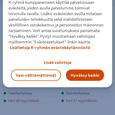
K-ryhmä kumppaneineen käyttää palveluissaan
evästeitä, joiden avulla palvelumme toimivat
Ruuvauskärkisarja räikällä Ironside
Hylsysarja Bahco SBSL25 1/4in 25-
31-osainen
osainen
toivotulla tavalla. Lisäksi evästeiden avulla mitataan
palveluiden tehokkuutta sekä mahdollistetaan
yksilöllinen ostokokemus ja personoidun mainonnan
tarjoaminen. Voit antaa suostumuksesi painamalla
”Hyväksy kaikki”. Pystyt muuttamaan valintojasi
myöhemmin ”Evästeasetukset”-linkin kautta.
Lisätietoja K-ryhmän evästekäytännöistä
Ruuvauskärkisarja räikällä
Hylsysarja Bahco SBSL25 1/4in
Ironside 31-osainen
25-osainen
Lisää valintoja
34,95€/kpl
34,95€/pkt
34,95 €
/ kpl
34,95 €
/ pkt
Vain välttämättömät
Hyväksy kaikki
Lue lisää
Lue lisää
Toimitettavissa
Toimitettavissa
Heti 48 myymälästä
Heti 27 myymälästä