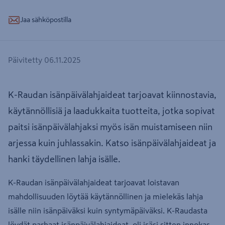
Jaa sähköpostilla
Päivitetty 06.11.2025
K-Raudan isänpäivälahjaideat tarjoavat kiinnostavia,
käytännöllisiä ja laadukkaita tuotteita, jotka sopivat
paitsi isänpäivälahjaksi myös isän muistamiseen niin
arjessa kuin juhlassakin. Katso isänpäivälahjaideat ja
hanki täydellinen lahja isälle.
K-Raudan isänpäivälahjaideat tarjoavat loistavan
mahdollisuuden löytää käytännöllinen ja mielekäs lahja
isälle niin isänpäiväksi kuin syntymäpäiväksi. K-Raudasta
löydät parhaat isänpäivälahjaideat, oli isäsi sitten innokas