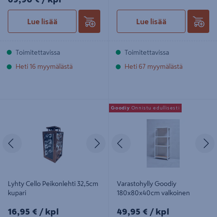
Lue lisää
Lue lisää
Toimitettavissa
Toimitettavissa
Heti 16 myymälästä
Heti 67 myymälästä
Lyhty Cello Peikonlehti 32,5cm
Varastohylly Goodiy 180x80x40cm
Goodiy
Onnistu edullisesti
kupari
valkoinen
Edellinen
Seuraava
Edellinen
S
Lyhty Cello Peikonlehti 32,5cm
Varastohylly Goodiy
kupari
180x80x40cm valkoinen
16,95€/kpl
49,95€/kpl
16,95 €
/ kpl
49,95 €
/ kpl