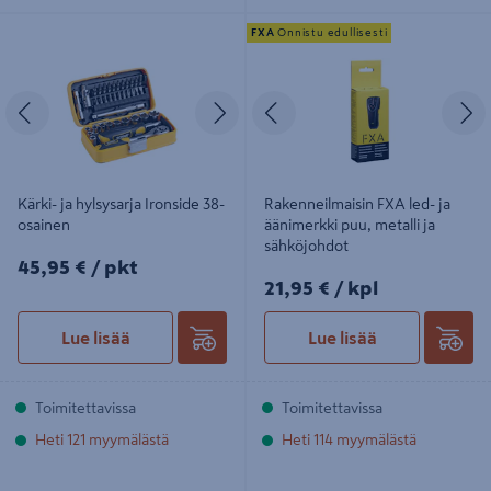
Kärki- ja hylsysarja Ironside 38-
Rakenneilmaisin FXA led- ja
FXA
Onnistu edullisesti
osainen
äänimerkki puu, metalli ja
sähköjohdot
Edellinen
Seuraava
Edellinen
S
Kärki- ja hylsysarja Ironside 38-
Rakenneilmaisin FXA led- ja
osainen
äänimerkki puu, metalli ja
sähköjohdot
45,95€/pkt
45,95 €
/ pkt
21,95€/kpl
21,95 €
/ kpl
Lue lisää
Lue lisää
Toimitettavissa
Toimitettavissa
Heti 121 myymälästä
Heti 114 myymälästä