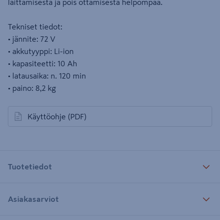
laittamisesta ja pois ottamisesta helpompaa.
Tekniset tiedot:
• jännite: 72 V
• akkutyyppi: Li-ion
• kapasiteetti: 10 Ah
• latausaika: n. 120 min
• paino: 8,2 kg
Käyttöohje
(PDF)
avautuu uuteen välilehteen
Tuotetiedot
Asiakasarviot