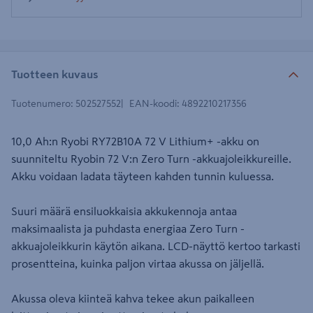
Tuotteen kuvaus
Tuotenumero
:
502527552
EAN-koodi
:
4892210217356
10,0 Ah:n Ryobi RY72B10A 72 V Lithium+ -akku on
suunniteltu Ryobin 72 V:n Zero Turn -akkuajoleikkureille.
Akku voidaan ladata täyteen kahden tunnin kuluessa.
Suuri määrä ensiluokkaisia akkukennoja antaa
maksimaalista ja puhdasta energiaa Zero Turn -
akkuajoleikkurin käytön aikana. LCD-näyttö kertoo tarkasti
prosentteina, kuinka paljon virtaa akussa on jäljellä.
Akussa oleva kiinteä kahva tekee akun paikalleen