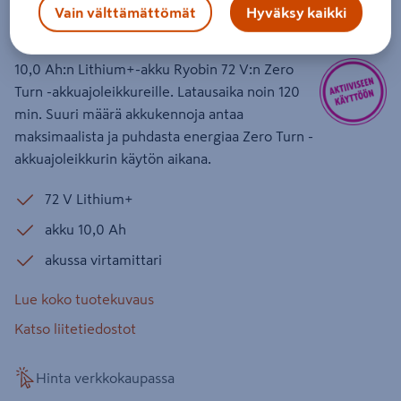
Vain välttämättömät
Hyväksy kaikki
Tuotenumero
:
502527552
EAN-koodi
:
4892210217356
10,0 Ah:n Lithium+-akku Ryobin 72 V:n Zero
Turn -akkuajoleikkureille. Latausaika noin 120
min. Suuri määrä akkukennoja antaa
maksimaalista ja puhdasta energiaa Zero Turn -
akkuajoleikkurin käytön aikana.
72 V Lithium+
akku 10,0 Ah
akussa virtamittari
Lue koko tuotekuvaus
Katso liitetiedostot
Hinta verkkokaupassa