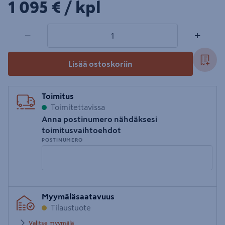
1095€/kpl
1 095 €
/ kpl
1 tuotetta
Määrä
−
+
Lisää ostoskoriin
Toimitus
Toimitettavissa
Anna postinumero nähdäksesi
toimitusvaihtoehdot
POSTINUMERO
Syötä
Myymäläsaatavuus
postinumero
Tilaustuote
Valitse myymälä