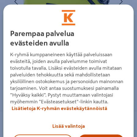
Parempaa palvelua
evästeiden avulla
K-ryhmä kumppaneineen käyttää palveluissaan
evästeitä, joiden avulla palvelumme toimivat
toivotulla tavalla. Lisäksi evästeiden avulla mitataan
palveluiden tehokkuutta sekä mahdollistetaan
yksilöllinen ostokokemus ja personoidun mainonnan
tarjoaminen. Voit antaa suostumuksesi painamalla
Zoomaa kuvaa sormilla kosketusnäytöllä
”Hyväksy kaikki”. Pystyt muuttamaan valintojasi
myöhemmin ”Evästeasetukset”-linkin kautta.
Lisätietoja K-ryhmän evästekäytännöistä
RYOBI
Lisää valintoja
Akku Ryobi RY72B10A 72V 10,0Ah