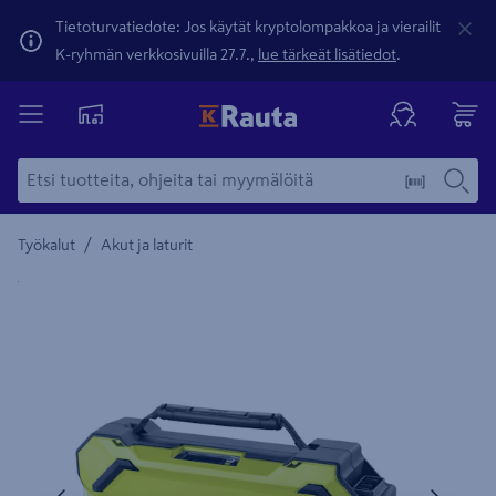
Tietoturvatiedote: Jos käytät kryptolompakkoa ja vierailit
K-ryhmän verkkosivuilla 27.7.,
lue tärkeät lisätiedot
.
/
Työkalut
Akut ja laturit
Yksityiskohtainen kuvaus löytyy Tuotteen kuvaus -maamerki
Edellinen
Seura