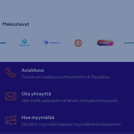
Maksutavat
Asiakkuus
Tutustu eri asiakkuusvaihtoehtoihin K-Raudassa.
Ota yhteyttä
Jätä meille palautetta tai lähetä yhteydenottopyyntö.
Hae myymälää
Etsi lähin myymäläsi laajasta myymäläverkostostamme