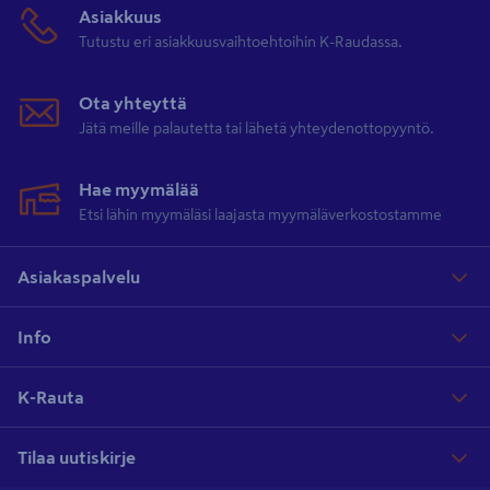
Asiakkuus
Tutustu eri asiakkuusvaihtoehtoihin K-Raudassa.
Ota yhteyttä
Jätä meille palautetta tai lähetä yhteydenottopyyntö.
Hae myymälää
Etsi lähin myymäläsi laajasta myymäläverkostostamme
Asiakaspalvelu
Info
K-Rauta
Tilaa uutiskirje