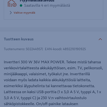
Myymäläsaatavuus
postinumero
Saatavilla 4 eri myymälästä
Valitse myymälä
Tuotteen kuvaus
Tuotenumero
:
502244957
EAN-koodi
:
4892210190925
Invertteri 300 W 36V MAX POWER. Tekee mistä tahansa
verkkovirtalaitteesta akkukäyttöisen, esim. TV, pelikonsoli,
minijääkaappi, valaisimet, työkalut jne. Invertterillä
voidaan myös ladata kaikkia akkukäyttöisiä laitteita,
esimerkiksi älypuhelinta tai kannettavaa tietokonetta.
Laitteessa on kaksi USB-porttia (1 x 3,0 A 5 V, tyyppi A, 1 x
3,0 A 5 V, tyyppi C) ja 230 V:n vaihtovirtaulostulo
sähköpistokkeelle. On/off-painike latauksen