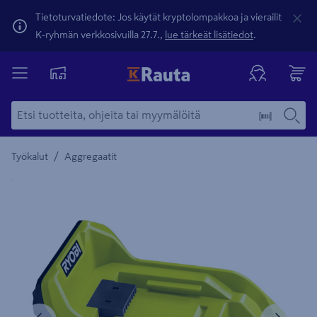
Tietoturvatiedote: Jos käytät kryptolompakkoa ja vierailit
K-ryhmän verkkosivuilla 27.7.,
lue tärkeät lisätiedot
.
/
Työkalut
Aggregaatit
Yksityiskohtainen kuvaus löytyy Tuotteen kuvaus -maamerki
Edellinen
Seura