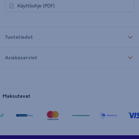
Käyttöohje
(PDF)
avautuu uuteen välilehteen
Tuotetiedot
Asiakasarviot
Maksutavat