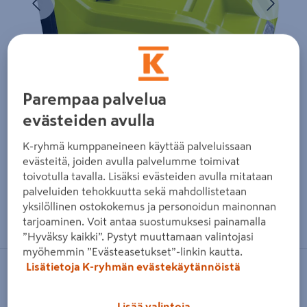
Parempaa palvelua
evästeiden avulla
K-ryhmä kumppaneineen käyttää palveluissaan
evästeitä, joiden avulla palvelumme toimivat
toivotulla tavalla. Lisäksi evästeiden avulla mitataan
palveluiden tehokkuutta sekä mahdollistetaan
yksilöllinen ostokokemus ja personoidun mainonnan
Zoomaa kuvaa sormilla kosketusnäytöllä
tarjoaminen. Voit antaa suostumuksesi painamalla
”Hyväksy kaikki”. Pystyt muuttamaan valintojasi
myöhemmin ”Evästeasetukset”-linkin kautta.
Lisätietoja K-ryhmän evästekäytännöistä
RYOBI
Akkuinvertteri Ryobi 36V
Lisää valintoja