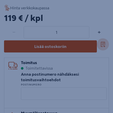
Hinta verkkokaupassa
119€/kpl
119 €
/ kpl
1 tuotetta
Määrä
−
+
Lisää ostoskoriin
Toimitus
Toimitettavissa
Anna postinumero nähdäksesi
toimitusvaihtoehdot
POSTINUMERO
Syötä