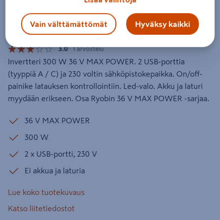
RY36BI300A-0 runko
Vain välttämättömät
Hyväksy kaikki
Tuotenumero
:
502244957
EAN-koodi
:
4892210190925
3.0
1 arvostelu
Invertteri 300 W 36 V MAX POWER. 2 USB-porttia
(tyyppiä A / C) ja 230 voltin sähköpistokepaikka. On/off-
painike latauksen kontrollointiin. Led-valo. Akku ja laturi
myydään erikseen. Osa Ryobin 36 V MAX POWER -sarjaa.
36 V MAX POWER
300 W
2 x USB-portti, 230 V
Ei akkua ja laturia
Lue koko tuotekuvaus
Katso liitetiedostot