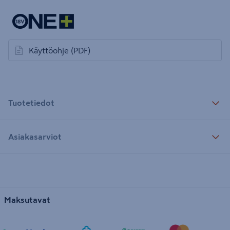
Käyttöohje
(PDF)
avautuu uuteen välilehteen
Tuotetiedot
Asiakasarviot
Maksutavat