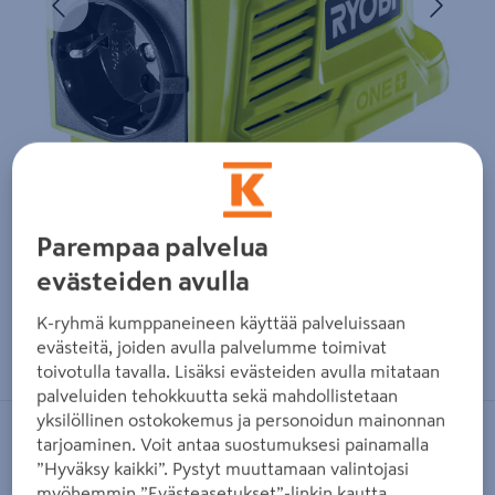
Parempaa palvelua
evästeiden avulla
K-ryhmä kumppaneineen käyttää palveluissaan
Zoomaa kuvaa sormilla kosketusnäytöllä
evästeitä, joiden avulla palvelumme toimivat
toivotulla tavalla. Lisäksi evästeiden avulla mitataan
palveluiden tehokkuutta sekä mahdollistetaan
yksilöllinen ostokokemus ja personoidun mainonnan
RYOBI
tarjoaminen. Voit antaa suostumuksesi painamalla
”Hyväksy kaikki”. Pystyt muuttamaan valintojasi
Akkuinvertteri Ryobi RY18BI150A-0
myöhemmin ”Evästeasetukset”-linkin kautta.