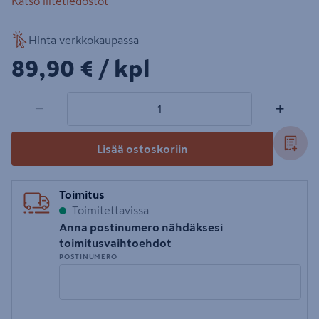
Katso liitetiedostot
Hinta verkkokaupassa
89,90€/kpl
89,90 €
/ kpl
1 tuotetta
Määrä
−
+
Lisää ostoskoriin
Toimitus
Toimitettavissa
Anna postinumero nähdäksesi
toimitusvaihtoehdot
POSTINUMERO