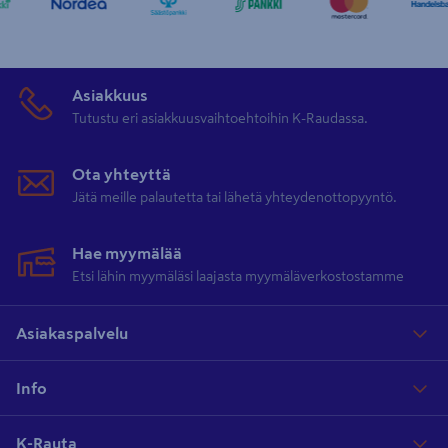
Asiakkuus
Tutustu eri asiakkuusvaihtoehtoihin K-Raudassa.
Ota yhteyttä
Jätä meille palautetta tai lähetä yhteydenottopyyntö.
Hae myymälää
Etsi lähin myymäläsi laajasta myymäläverkostostamme
Asiakaspalvelu
Info
K-Rauta