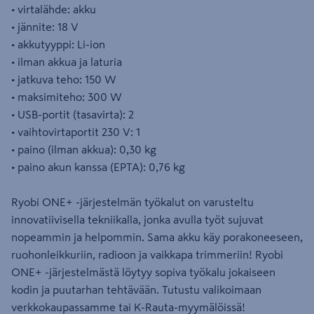
• virtalähde: akku
• jännite: 18 V
• akkutyyppi: Li-ion
• ilman akkua ja laturia
• jatkuva teho: 150 W
• maksimiteho: 300 W
• USB-portit (tasavirta): 2
• vaihtovirtaportit 230 V: 1
• paino (ilman akkua): 0,30 kg
• paino akun kanssa (EPTA): 0,76 kg
Ryobi ONE+ -järjestelmän työkalut on varusteltu
innovatiivisella tekniikalla, jonka avulla työt sujuvat
nopeammin ja helpommin. Sama akku käy porakoneeseen,
ruohonleikkuriin, radioon ja vaikkapa trimmeriin! Ryobi
ONE+ -järjestelmästä löytyy sopiva työkalu jokaiseen
kodin ja puutarhan tehtävään. Tutustu valikoimaan
verkkokaupassamme tai K-Rauta-myymälöissä!