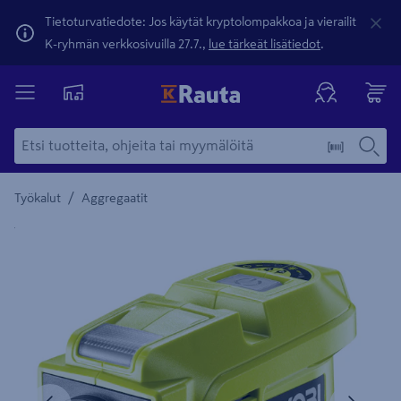
Tietoturvatiedote: Jos käytät kryptolompakkoa ja vierailit
K-ryhmän verkkosivuilla 27.7.,
lue tärkeät lisätiedot
.
/
Työkalut
Aggregaatit
Yksityiskohtainen kuvaus löytyy Tuotteen kuvaus -maamerki
Edellinen
Seura