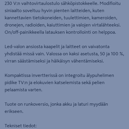
230 V:n vaihtovirtaulostulo sähköpistokkeelle. Modifioitu
siniaalto soveltuu hyvin pienten laitteiden, kuten
kannettavien tietokoneiden, tuulettimien, kameroiden,
dronejen, radioiden, kaiuttimien ja valojen virtalähteeksi.
On/off-painikkeella latauksen kontrollointi on helppoa.
Led-valon ansiosta kaapelit ja laitteet on vaivatonta
yhdistää missä vain. Valossa on kaksi asetusta, 50 ja 100 %,
virran säästämiseksi ja häikäisyn vähentämiseksi.
Kompaktissa invertterissä on integroitu älypuhelimen
pidike TV:n ja elokuvien katselemista sekä pelien
pelaamista varten.
Tuote on runkoversio, jonka akku ja laturi myydään
erikseen.
Tekniset tiedot: