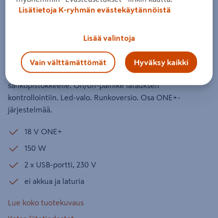
18V ONE+ runko
Lisätietoja K-ryhmän evästekäytännöistä
Tuotenumero
:
502244956
EAN-koodi
:
4892210190901
Lisää valintoja
5.0
2 arvostelua
Pieni ja kevyt 150 W:n 18 V ONE+ -invertteri, jossa kaksi
Vain välttämättömät
Hyväksy kaikki
USB-porttia ja 230 V:n vaihtovirtaulostulo
sähköpistokkeelle. On/off-painike latauksen
kontrollointiin. Led-valo. Runkoversio. Osa ONE+-
järjestelmää.
18 V ONE+
150 W
2 x USB-portti, 230 V
ei akkua ja laturia
Lue koko tuotekuvaus