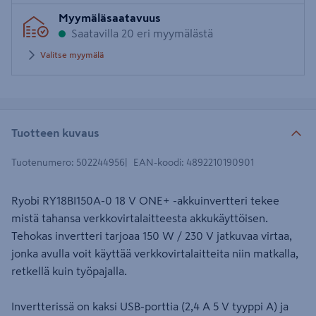
Syötä
Myymäläsaatavuus
postinumero
Saatavilla 20 eri myymälästä
Valitse myymälä
Tuotteen kuvaus
Tuotenumero
:
502244956
EAN-koodi
:
4892210190901
Ryobi RY18BI150A-0 18 V ONE+ -akkuinvertteri tekee
mistä tahansa verkkovirtalaitteesta akkukäyttöisen.
Tehokas invertteri tarjoaa 150 W / 230 V jatkuvaa virtaa,
jonka avulla voit käyttää verkkovirtalaitteita niin matkalla,
retkellä kuin työpajalla.
Invertterissä on kaksi USB-porttia (2,4 A 5 V tyyppi A) ja