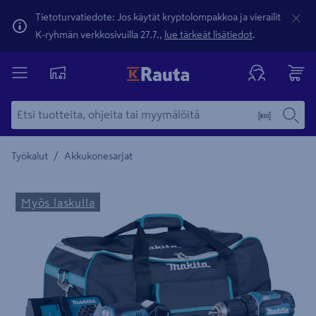
Tietoturvatiedote: Jos käytät kryptolompakkoa ja vierailit
K-ryhmän verkkosivuilla 27.7.,
lue tärkeät lisätiedot
.
/
Työkalut
Akkukonesarjat
Yksityiskohtainen kuvaus löytyy Tuotteen kuvaus -maamerki
Myös laskulla