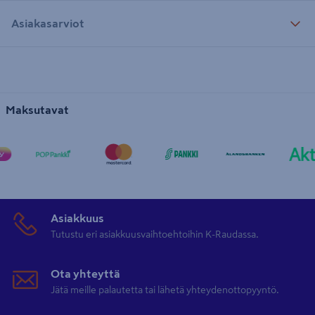
Asiakasarviot
Maksutavat
Asiakkuus
Tutustu eri asiakkuusvaihtoehtoihin K-Raudassa.
Ota yhteyttä
Jätä meille palautetta tai lähetä yhteydenottopyyntö.