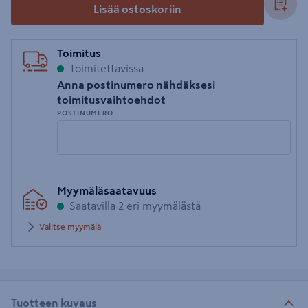
Lisää ostoskoriin
Toimitus
Toimitettavissa
Anna postinumero nähdäksesi
toimitusvaihtoehdot
POSTINUMERO
Syötä
Myymäläsaatavuus
postinumero
Saatavilla 2 eri myymälästä
Valitse myymälä
Tuotteen kuvaus