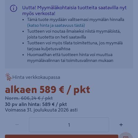
Uutta! Myymäläkohtaisia tuotteita saatavilla nyt
myös verkosta!
Tämä tuote myydään valitsemasi myymälän hinnalla
(katso hinta ja saatavuus tästä)
Tuotteen voi noutaa ilmaiseksi niistä myymälöistä,
joista tuotetta on heti saatavilla
Tuotteen voi myös tilata toimitettuna, jos myymälä
tarjoaa kuljetusvaihtoa
Huomaathan että tuotteen hinta voi muuttua
myymälävalinnan tai toimitusvalinnan mukaan
Hinta verkkokaupassa
589€/pkt
alkaen
589 €
/ pkt
606,24€/pkt
Norm.
606,24 €
/ pkt
589€/pkt
30 pv alin hinta:
589 €
/ pkt
Voimassa 31. joulukuuta 2026 asti
1 tuotetta
Määrä
−
+