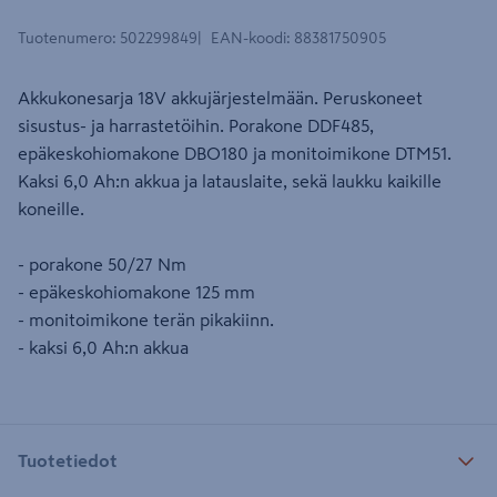
Tuotenumero
:
502299849
EAN-koodi
:
88381750905
Akkukonesarja 18V akkujärjestelmään. Peruskoneet
sisustus- ja harrastetöihin. Porakone DDF485,
epäkeskohiomakone DBO180 ja monitoimikone DTM51.
Kaksi 6,0 Ah:n akkua ja latauslaite, sekä laukku kaikille
koneille.
- porakone 50/27 Nm
- epäkeskohiomakone 125 mm
- monitoimikone terän pikakiinn.
- kaksi 6,0 Ah:n akkua
Tuotetiedot