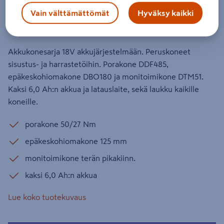
18V
Vain välttämättömät
Hyväksy kaikki
Tuotenumero
:
502299849
EAN-koodi
:
88381750905
Akkukonesarja 18V akkujärjestelmään. Peruskoneet
sisustus- ja harrastetöihin. Porakone DDF485,
epäkeskohiomakone DBO180 ja monitoimikone DTM51.
Kaksi 6,0 Ah:n akkua ja latauslaite, sekä laukku kaikille
koneille.
porakone 50/27 Nm
epäkeskohiomakone 125 mm
monitoimikone terän pikakiinn.
kaksi 6,0 Ah:n akkua
Lue koko tuotekuvaus