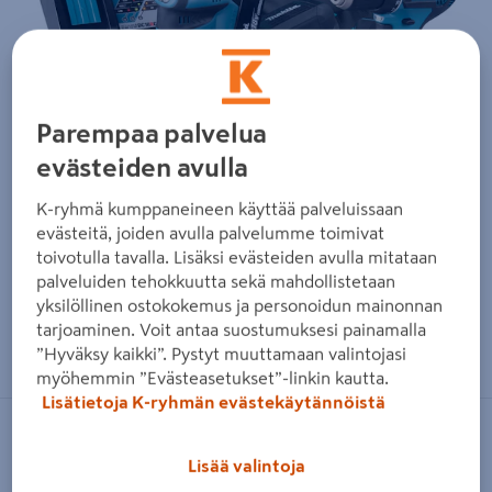
Parempaa palvelua
evästeiden avulla
K-ryhmä kumppaneineen käyttää palveluissaan
evästeitä, joiden avulla palvelumme toimivat
toivotulla tavalla. Lisäksi evästeiden avulla mitataan
palveluiden tehokkuutta sekä mahdollistetaan
yksilöllinen ostokokemus ja personoidun mainonnan
tarjoaminen. Voit antaa suostumuksesi painamalla
Zoomaa kuvaa sormilla kosketusnäytöllä
”Hyväksy kaikki”. Pystyt muuttamaan valintojasi
myöhemmin ”Evästeasetukset”-linkin kautta.
Lisätietoja K-ryhmän evästekäytännöistä
MAKITA
Lisää valintoja
Akkukonesarja Makita DLX3163TX1