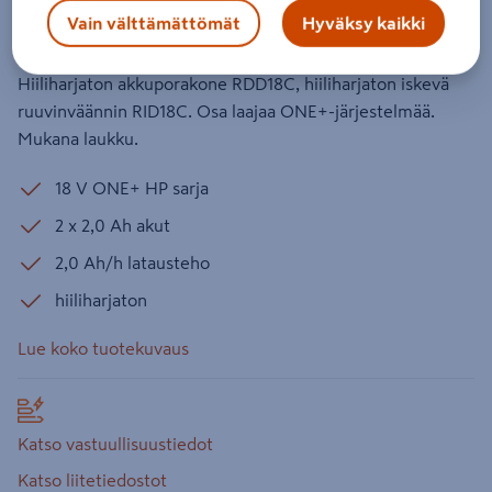
Vain välttämättömät
Hyväksy kaikki
5.0
1 arvostelu
18 V ONE+ HP kombosetti. 2 x 2,0 Ah akku. 2,0 Ah laturi.
Hiiliharjaton akkuporakone RDD18C, hiiliharjaton iskevä
ruuvinväännin RID18C. Osa laajaa ONE+-järjestelmää.
Mukana laukku.
18 V ONE+ HP sarja
2 x 2,0 Ah akut
2,0 Ah/h latausteho
hiiliharjaton
Lue koko tuotekuvaus
Katso vastuullisuustiedot
Katso liitetiedostot