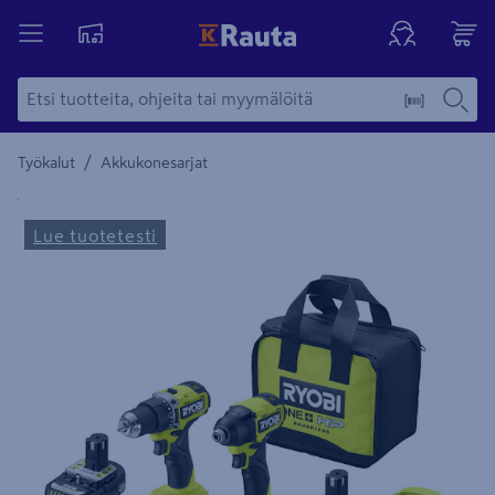
/
Työkalut
Akkukonesarjat
Yksityiskohtainen kuvaus löytyy Tuotteen kuvaus -maamerki
Lue tuotetesti