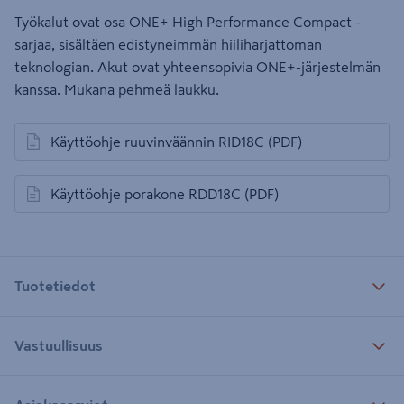
Työkalut ovat osa ONE+ High Performance Compact -
sarjaa, sisältäen edistyneimmän hiiliharjattoman
teknologian. Akut ovat yhteensopivia ONE+-järjestelmän
kanssa. Mukana pehmeä laukku.
Käyttöohje ruuvinväännin RID18C
(PDF)
avautuu uuteen välilehteen
Käyttöohje porakone RDD18C
(PDF)
avautuu uuteen välilehteen
Tuotetiedot
Vastuullisuus