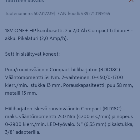
Tuotteen kuvaus
Tuotenumero
:
502312239
EAN-koodi
:
4892210199164
18V ONE+ HP kombosetti. 2 x 2,0 Ah Compact Lithium+ -
akku. Pikalaturi (2,0 Amp/h).
Settiin sisältyvät koneet:
Pora/ruuvinväännin Compact hiiliharjaton (RDD18C) –
Vääntömomentti 54 Nm. 2-vaihteinen: 0-450/0-1700
kierr./min. Istukka 13 mm. Porauskapasiteetti: puu 38 mm,
metalli 13 mm.
Hiiliharjaton iskevä ruuvinväännin Compact (RID18C) –
maks. vääntömomentti 240 Nm (4200 isk./min) ja nopeus
0-2900 kierr./min. LED-työvalo. ¼” (6,35 mm) pikaistukka,
3/8" adapterilla.