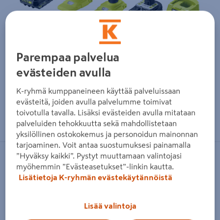
Parempaa palvelua
evästeiden avulla
K-ryhmä kumppaneineen käyttää palveluissaan
evästeitä, joiden avulla palvelumme toimivat
Zoomaa kuvaa sormilla kosketusnäytöllä
toivotulla tavalla. Lisäksi evästeiden avulla mitataan
palveluiden tehokkuutta sekä mahdollistetaan
yksilöllinen ostokokemus ja personoidun mainonnan
tarjoaminen. Voit antaa suostumuksesi painamalla
”Hyväksy kaikki”. Pystyt muuttamaan valintojasi
RYOBI
myöhemmin ”Evästeasetukset”-linkin kautta.
Akkukonesarja Ryobi RCK182A-
Lisätietoja K-ryhmän evästekäytännöistä
2C20S 18V ONE+ HP
Lisää valintoja
Tuotenumero
:
502312239
EAN-koodi
:
4892210199164