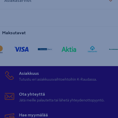
Asiakasarviot
Maksutavat
Asiakkuus
Tutustu eri asiakkuusvaihtoehtoihin K-Raudassa.
Ota yhteyttä
Jätä meille palautetta tai lähetä yhteydenottopyyntö.
Hae myymälää