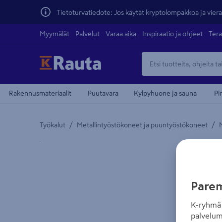
Tietoturvatiedote: Jos käytät kryptolompakkoa ja vierai
Myymälät
Palvelut
Varaa aika
Inspiraatio ja ohjeet
Tera
Rakennusmateriaalit
Puutavara
Kylpyhuone ja sauna
Pi
/
/
Työkalut
Metallintyöstökoneet ja puuntyöstökoneet
Yksityiskohtainen kuvaus löytyy Tuotteen kuvaus -
Parem
K-ryhmä 
palvelum