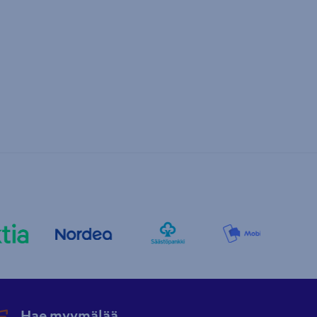
Hae myymälää