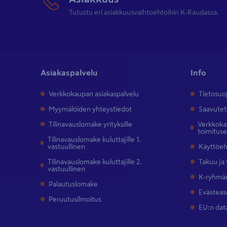
Tutustu eri asiakkuusvaihtoehtoihin K-Raudassa.
Asiakaspalvelu
Info
Verkkokaupan asiakaspalvelu
Tietosuo
Myymälöiden yhteystiedot
Saavutet
Tilinavauslomake yrityksille
Verkkokau
toimitus
Tilinavauslomake kuluttajille 1.
vastuullinen
Käyttöe
Tilinavauslomake kuluttajille 2.
Takuu ja
vastuullinen
K-ryhmän
Palautuslomake
Evästeas
Peruutusilmoitus
EU:n dat