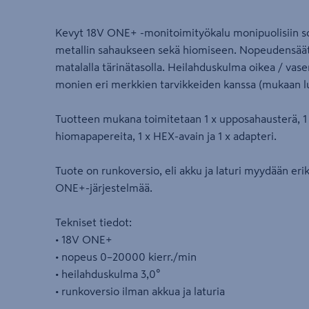
Kevyt 18V ONE+ -monitoimityökalu monipuolisiin so
metallin sahaukseen sekä hiomiseen. Nopeudensäät
matalalla tärinätasolla. Heilahduskulma oikea / vas
monien eri merkkien tarvikkeiden kanssa (mukaan luk
Tuotteen mukana toimitetaan 1 x upposahausterä, 1 x
hiomapapereita, 1 x HEX-avain ja 1 x adapteri.
Tuote on runkoversio, eli akku ja laturi myydään eri
ONE+-järjestelmää.
Tekniset tiedot:
• 18V ONE+
• nopeus 0–20000 kierr./min
• heilahduskulma 3,0°
• runkoversio ilman akkua ja laturia