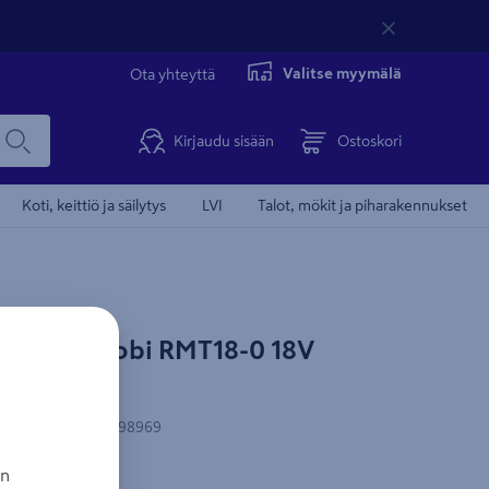
Valitse myymälä
Ota yhteyttä
Kirjaudu sisään
Ostoskori
Koti, keittiö ja säilytys
LVI
Talot, mökit ja piharakennukset
ökalu Ryobi RMT18-0 18V
-koodi
:
4892210198969
an
lua