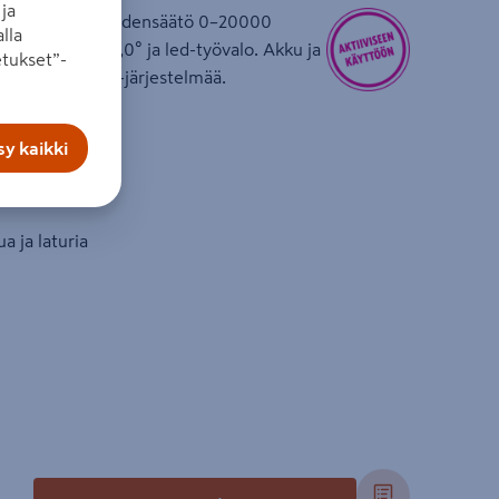
ja
lu, jossa nopeudensäätö 0–20000
lla
oikea / vasen 3,0° ja led-työvalo. Akku ja
tukset”-
sa laajaa ONE+-järjestelmää.
y kaikki
rr./min
a ja laturia