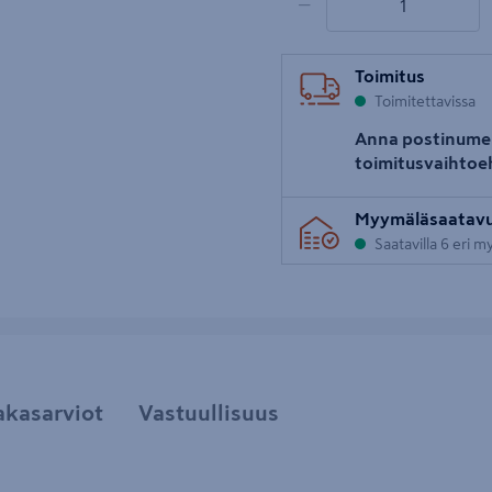
−
uva 5
Toimitus
Toimitettavissa
Anna postinume
toimitusvaihtoe
Myymäläsaatav
Saatavilla 6 eri 
akasarviot
Vastuullisuus