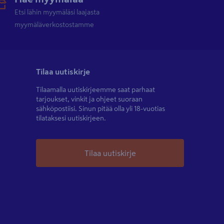
Etsi lähin myymäläsi laajasta
myymäläverkostostamme
Tilaa uutiskirje
Tilaamalla uutiskirjeemme saat parhaat
tarjoukset, vinkit ja ohjeet suoraan
sähköpostiisi. Sinun pitää olla yli 18-vuotias
tilataksesi uutiskirjeen.
Tilaa uutiskirje