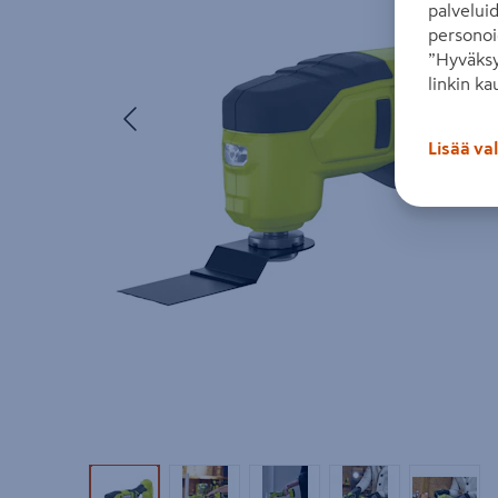
palvelui
personoi
”Hyväksy
linkin ka
Edellinen
Lisää va