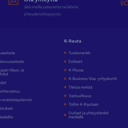
Jätä meille palautetta tai lähetä
yhteydenottopyyntö.
K-Rauta
jaseloste
Tuotemerkit
tavuusseloste
Esitteet
pan tilaus- ja
K-Plussa
ehdot
K-Business Visa -yrityskortti
hdot
Tietoa meistä
 virhevastuu
Vastuullisuus
 evästekäytännöt
Töihin K-Rautaan
etukset
Uutiset ja yhteystiedot
asäädös
medialle