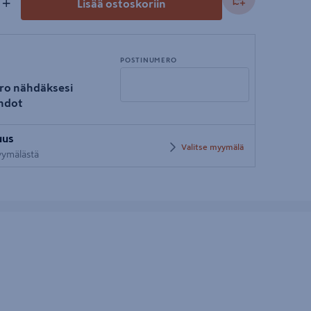
+
Lisää ostoskoriin
POSTINUMERO
ro nähdäksesi
hdot
Syötä
uus
postinumero
Valitse myymälä
myymälästä