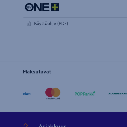
Käyttöohje
(PDF)
avautuu uuteen välilehteen
Maksutavat
Asiakkuus