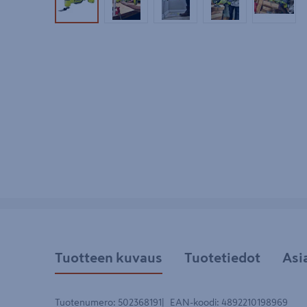
Tuotekuva 1
Tuotekuva 2
Tuotekuva 3
Tuotekuva 4
Tuotek
Tuotteen kuvaus
Tuotetiedot
Asi
Tuotenumero
:
502368191
EAN-koodi
:
4892210198969