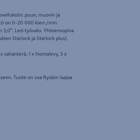
velluksiin: puun, muovin ja
ö on 0–20 000 kierr./min
en 3,0°. Led-työvalo. Yhteensopiva
ien Starlock ja Starlock plus).
 sahanterä, 1 x hiomalevy, 5 x
kseen. Tuote on osa Ryobin laajaa