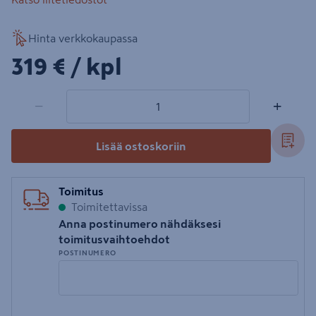
Hinta verkkokaupassa
319€/kpl
319 €
/ kpl
1 tuotetta
Määrä
−
+
Lisää ostoskoriin
Toimitus
Toimitettavissa
Anna postinumero nähdäksesi
toimitusvaihtoehdot
POSTINUMERO