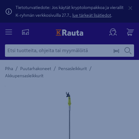
Tietoturvatiedote: Jos käytät kryptolompakkoa ja vierailit
K-ryhmän verkkosivuilla 27.7.,
lue tärkeät lisätiedot
.
/
/
/
Piha
Puutarhakoneet
Pensasleikkurit
Akkupensasleikkurit
Yksityiskohtainen kuvaus löytyy Tuotteen kuvaus -maamerki