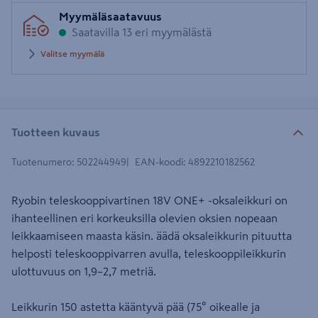
Syötä
Myymäläsaatavuus
postinumero
Saatavilla 13 eri myymälästä
Valitse myymälä
Tuotteen kuvaus
Tuotenumero
:
502244949
EAN-koodi
:
4892210182562
Ryobin teleskooppivartinen 18V ONE+ -oksaleikkuri on
ihanteellinen eri korkeuksilla olevien oksien nopeaan
leikkaamiseen maasta käsin. äädä oksaleikkurin pituutta
helposti teleskooppivarren avulla, teleskooppileikkurin
ulottuvuus on 1,9–2,7 metriä.
Leikkurin 150 astetta kääntyvä pää (75° oikealle ja