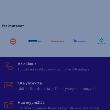
Maksutavat
Asiakkuus
Tutustu eri asiakkuusvaihtoehtoihin K-Raudassa.
Ota yhteyttä
Jätä meille palautetta tai lähetä yhteydenottopyyntö.
Hae myymälää
Etsi lähin myymäläsi laajasta myymäläverkostostamme