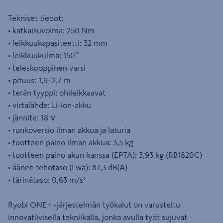
Tekniset tiedot:
• katkaisuvoima: 250 Nm
• leikkuukapasiteetti: 32 mm
• leikkuukulma: 150°
• teleskooppinen varsi
• pituus: 1,9–2,7 m
• terän tyyppi: ohileikkaavat
• virtalähde: Li-ion-akku
• jännite: 18 V
• runkoversio ilman akkua ja laturia
• tuotteen paino ilman akkua: 3,5 kg
• tuotteen paino akun kanssa (EPTA): 3,93 kg (RB1820C)
• äänen tehotaso (Lwa): 87,3 dB(A)
• tärinätaso: 0,63 m/s²
Ryobi ONE+ -järjestelmän työkalut on varusteltu
innovatiivisella tekniikalla, jonka avulla työt sujuvat