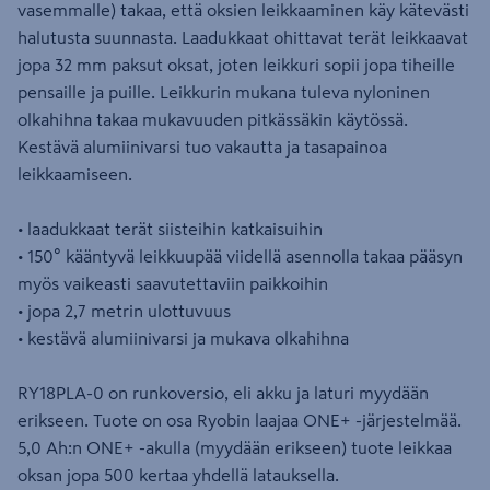
vasemmalle) takaa, että oksien leikkaaminen käy kätevästi
halutusta suunnasta. Laadukkaat ohittavat terät leikkaavat
jopa 32 mm paksut oksat, joten leikkuri sopii jopa tiheille
pensaille ja puille. Leikkurin mukana tuleva nyloninen
olkahihna takaa mukavuuden pitkässäkin käytössä.
Kestävä alumiinivarsi tuo vakautta ja tasapainoa
leikkaamiseen.
• laadukkaat terät siisteihin katkaisuihin
• 150° kääntyvä leikkuupää viidellä asennolla takaa pääsyn
myös vaikeasti saavutettaviin paikkoihin
• jopa 2,7 metrin ulottuvuus
• kestävä alumiinivarsi ja mukava olkahihna
RY18PLA-0 on runkoversio, eli akku ja laturi myydään
erikseen. Tuote on osa Ryobin laajaa ONE+ -järjestelmää.
5,0 Ah:n ONE+ -akulla (myydään erikseen) tuote leikkaa
oksan jopa 500 kertaa yhdellä latauksella.