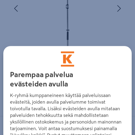
Edellinen
Seura
Parempaa palvelua
evästeiden avulla
K-ryhmä kumppaneineen käyttää palveluissaan
Zoomaa kuvaa sormilla kosketusnäytöllä
evästeitä, joiden avulla palvelumme toimivat
toivotulla tavalla. Lisäksi evästeiden avulla mitataan
palveluiden tehokkuutta sekä mahdollistetaan
yksilöllinen ostokokemus ja personoidun mainonnan
RYOBI
tarjoaminen. Voit antaa suostumuksesi painamalla