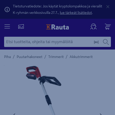
Tietoturvatiedote: Jos käytät kryptolompakkoa ja vierailit
K-ryhmän verkkosivuilla 27.7.,
lue tärkeät lisätiedot
.
/
/
/
Piha
Puutarhakoneet
Trimmerit
Akkutrimmerit
Yksityiskohtainen kuvaus löytyy Tuotteen kuvaus -maamerki
Edellinen
Seura