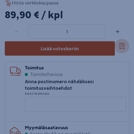
Hinta verkkokaupassa
89,90€/kpl
89,90 €
/ kpl
1 tuotetta
Määrä
−
+
Lisää ostoskoriin
Toimitus
Toimitettavissa
Anna postinumero nähdäksesi
toimitusvaihtoehdot
POSTINUMERO
Syötä
Myymäläsaatavuus
postinumero