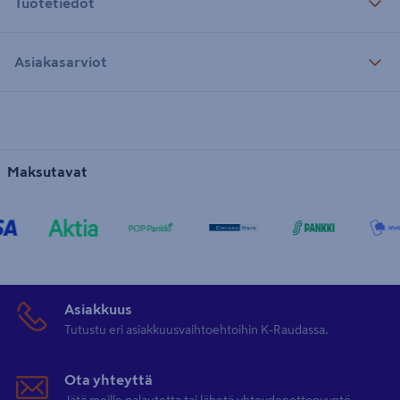
Tuotetiedot
Asiakasarviot
Maksutavat
Asiakkuus
Tutustu eri asiakkuusvaihtoehtoihin K-Raudassa.
Ota yhteyttä