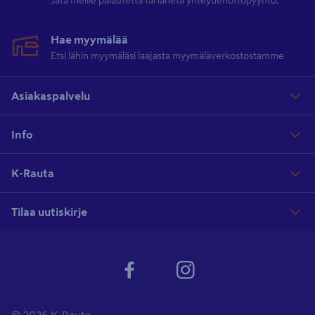
Jätä meille palautetta tai lähetä yhteydenottopyyntö.
Hae myymälää
Etsi lähin myymäläsi laajasta myymäläverkostostamme
Asiakaspalvelu
Info
K-Rauta
Tilaa uutiskirje