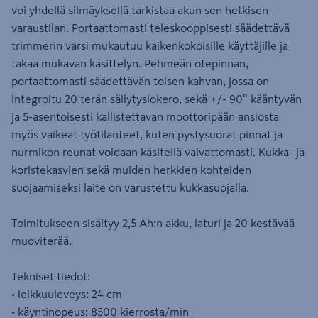
voi yhdellä silmäyksellä tarkistaa akun sen hetkisen
varaustilan. Portaattomasti teleskooppisesti säädettävä
trimmerin varsi mukautuu kaikenkokoisille käyttäjille ja
takaa mukavan käsittelyn. Pehmeän otepinnan,
portaattomasti säädettävän toisen kahvan, jossa on
integroitu 20 terän säilytyslokero, sekä +/- 90° kääntyvän
ja 5-asentoisesti kallistettavan moottoripään ansiosta
myös vaikeat työtilanteet, kuten pystysuorat pinnat ja
nurmikon reunat voidaan käsitellä vaivattomasti. Kukka- ja
koristekasvien sekä muiden herkkien kohteiden
suojaamiseksi laite on varustettu kukkasuojalla.
Toimitukseen sisältyy 2,5 Ah:n akku, laturi ja 20 kestävää
muoviterää.
Tekniset tiedot:
• leikkuuleveys: 24 cm
• käyntinopeus: 8500 kierrosta/min