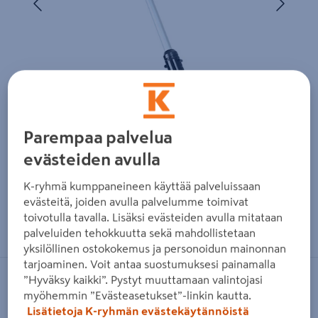
Parempaa palvelua
evästeiden avulla
K-ryhmä kumppaneineen käyttää palveluissaan
evästeitä, joiden avulla palvelumme toimivat
Zoomaa kuvaa sormilla kosketusnäytöllä
toivotulla tavalla. Lisäksi evästeiden avulla mitataan
palveluiden tehokkuutta sekä mahdollistetaan
yksilöllinen ostokokemus ja personoidun mainonnan
tarjoaminen. Voit antaa suostumuksesi painamalla
”Hyväksy kaikki”. Pystyt muuttamaan valintojasi
EINHELL
myöhemmin ”Evästeasetukset”-linkin kautta.
Akkutrimmeri Einhell PXC GE-CT 18 Li
Lisätietoja K-ryhmän evästekäytännöistä