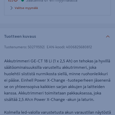
Saatavilla 67 eri myymälästä
Valitse myymälä
Tuotteen kuvaus
Tuotenumero
:
502711592
EAN-koodi
:
4006825680812
Akkutrimmeri GE-CT 18 Li (1 x 2,5 Ah) on tehokas ja hyvillä
säätöominaisuuksilla varusteltu akkutrimmeri, joka
huolehtii siististä nurmikosta siellä, minne ruohonleikkuri
ei pääse. Einhell Power X-Change -tuoteperheen jäsenenä
se on yhteensopiva kaikkien sarjan akkujen ja laitteiden
kanssa. Akkutrimmeri toimitetaan pakkauksessa, joka
sisältää 2,5 Ah:n Power X-Change -akun ja laturin.
Kolmella led-valolla varustetusta akun varaustilan näytöstä