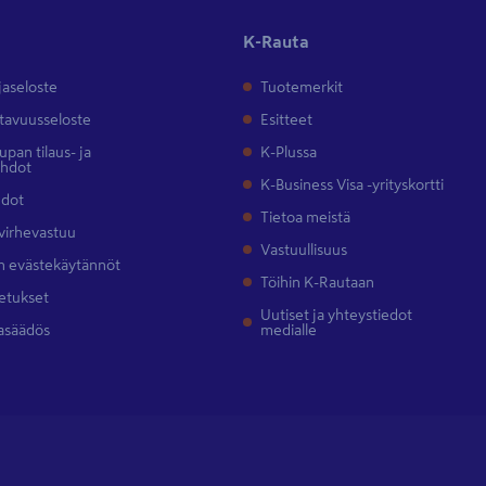
K-Rauta
jaseloste
Tuotemerkit
tavuusseloste
Esitteet
pan tilaus- ja
K-Plussa
ehdot
K-Business Visa -yrityskortti
hdot
Tietoa meistä
 virhevastuu
Vastuullisuus
 evästekäytännöt
Töihin K-Rautaan
etukset
Uutiset ja yhteystiedot
asäädös
medialle