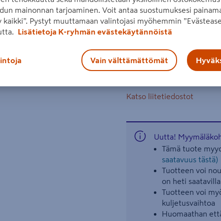
dun mainonnan tarjoaminen. Voit antaa suostumuksesi painama
Valonauhassa on lämmin val
 kaikki”. Pystyt muuttamaan valintojasi myöhemmin ”Evästease
on kulmakääntö. Teho 9,6 W
utta.
Lisätietoja K-ryhmän evästekäytännöistä
Lue koko tuotekuvaus
lintoja
Vain välttämättömät
Hyväks
F
Katso liitetiedostot
Uutta! Myymäläkoht
Tämä tuote myyd
saatavuus tästä)
Tuotteen voi nout
on heti saatavilla
Tuotteen voi myö
kuljetusvaihtoa
Huomaathan että