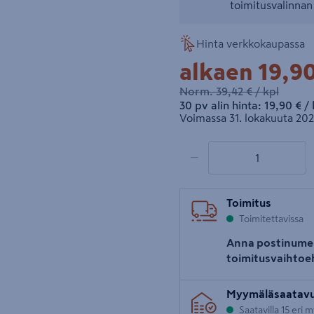
toimitusvalinna
Hinta verkkokaupassa
19,9
alkaen
19,90
39,42€/kpl
Norm.
39,42 €
/ kpl
19,90€/kp
30 pv alin hinta:
19,90 €
/ 
Voimassa 31. lokakuuta 202
1 tuotetta
Määrä
−
Toimitus
Toimitettavissa
Anna postinume
toimitusvaihtoe
Myymäläsaatav
Saatavilla 15 eri