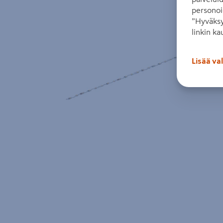
personoi
”Hyväksy
linkin ka
Lisää va