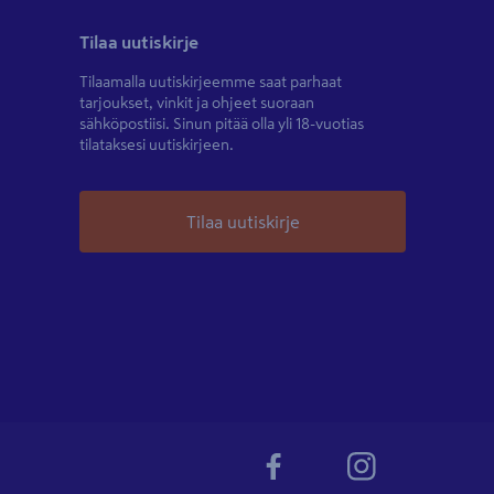
Tilaa uutiskirje
Tilaamalla uutiskirjeemme saat parhaat
tarjoukset, vinkit ja ohjeet suoraan
sähköpostiisi. Sinun pitää olla yli 18-vuotias
tilataksesi uutiskirjeen.
Tilaa uutiskirje