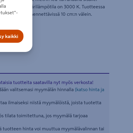
lla
koinen väri. Värilämpötila on 3000 K. Tuotteessa
tukset”-
. Nauha on lyhennettävissä 10 cm:n välein.
y kaikki
aisia tuotteita saatavilla nyt myös verkosta!
ään valitsemasi myymälän hinnalla
(katso hinta ja
aa ilmaiseksi niistä myymälöistä, joista tuotetta
s tilata toimitettuna, jos myymälä tarjoaa
 tuotteen hinta voi muuttua myymälävalinnan tai