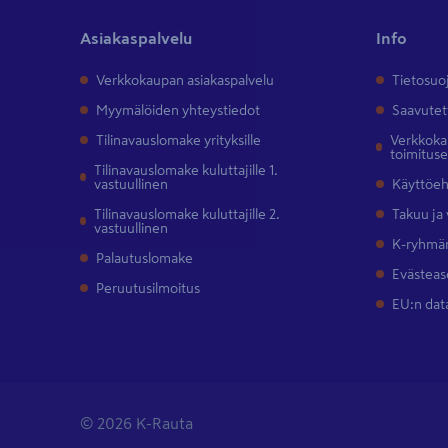
Asiakaspalvelu
Info
Verkkokaupan asiakaspalvelu
Tietosuo
Myymälöiden yhteystiedot
Saavutet
Tilinavauslomake yrityksille
Verkkokau
toimitus
Tilinavauslomake kuluttajille 1.
vastuullinen
Käyttöe
Tilinavauslomake kuluttajille 2.
Takuu ja
vastuullinen
K-ryhmän
Palautuslomake
Evästeas
Peruutusilmoitus
EU:n dat
© 2026 K-Rauta