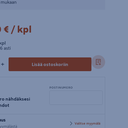
n mukaan
0€/kpl
 €
/ kpl
l
kpl
6 asti
+
Lisää ostoskoriin
POSTINUMERO
ro nähdäksesi
hdot
Syötä
uus
postinumero
Valitse myymälä
 myymälästä