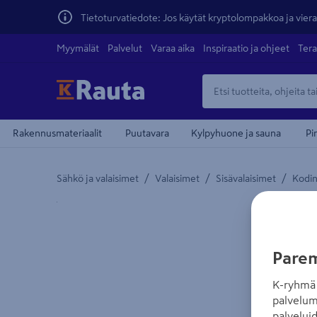
Tietoturvatiedote: Jos käytät kryptolompakkoa ja vierai
Myymälät
Palvelut
Varaa aika
Inspiraatio ja ohjeet
Tera
Rakennusmateriaalit
Puutavara
Kylpyhuone ja sauna
Pi
/
/
/
Sähkö ja valaisimet
Valaisimet
Sisävalaisimet
Kodin
Yksityiskohtainen kuvaus löytyy Tuotteen kuvaus -
Parem
K-ryhmä 
palvelum
palvelui