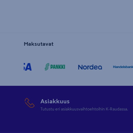
Maksutavat
Asiakkuus
Tutustu eri asiakkuusvaihtoehtoihin K-Raudassa.