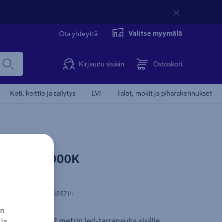
Valitse myymälä
Ota yhteyttä
Kirjaudu sisään
Ostoskori
Koti, keittiö ja säilytys
LVI
Talot, mökit ja piharakennukset
EGLO 2m 3000K
-koodi
:
9002759985714
an
ttava joustava 2 metrin led-tarranauha sisälle.
ja