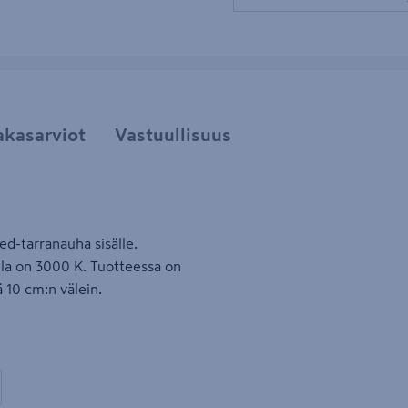
akasarviot
Vastuullisuus
ed-tarranauha sisälle.
ila on 3000 K. Tuotteessa on
 10 cm:n välein.