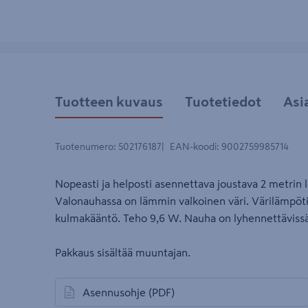
Tuotteen kuvaus
Tuotetiedot
Asi
Tuotenumero
:
502176187
EAN-koodi
:
9002759985714
Nopeasti ja helposti asennettava joustava 2 metrin l
Valonauhassa on lämmin valkoinen väri. Värilämpöt
kulmakääntö. Teho 9,6 W. Nauha on lyhennettävissä
Pakkaus sisältää muuntajan.
Asennusohje
(PDF)
avautuu uuteen välilehteen