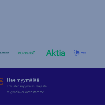
Hae myymälää
Etsi lähin myymäläsi laajasta
myymäläverkostostamme