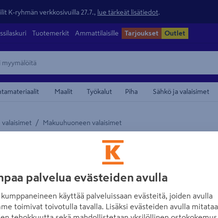
lit K-ryhmän verkkosivuilla 27.7.,
lue tärkeät lisätiedot
.
ssilaskuri
Tuotemerkit
Ammattilaisille
Tarjoukset
Outlet
ntamateriaalit
Maalit
Työkalut
Piha
Sähkö ja valaisimet
/
 valaisimet
Makuuhuoneen valaisimet
maamerkistä
EGLO
Led-valonauha 
kulmakääntö
paa palvelua evästeiden avulla
Tuotenumero
:
502176187
EAN
kumppaneineen käyttää palveluissaan evästeitä, joiden avulla
me toimivat toivotulla tavalla. Lisäksi evästeiden avulla mitata
Nopeasti ja helposti asenne
den tehokkuutta sekä mahdollistetaan yksilöllinen ostokokemus 