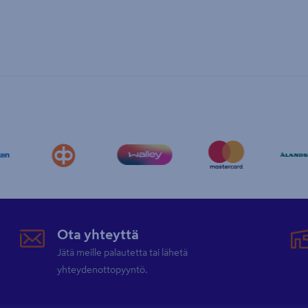
Ota yhteyttä
Jätä meille palautetta tai lähetä
yhteydenottopyyntö.