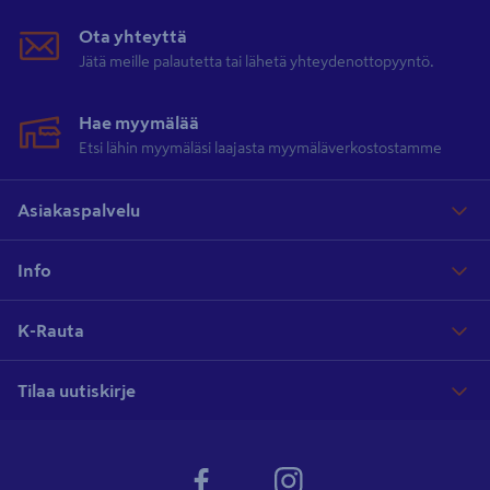
Ota yhteyttä
Jätä meille palautetta tai lähetä yhteydenottopyyntö.
Hae myymälää
Etsi lähin myymäläsi laajasta myymäläverkostostamme
Asiakaspalvelu
Info
K-Rauta
Tilaa uutiskirje