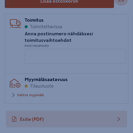
Lisää ostoskoriin
Toimitus
Toimitettavissa
Anna postinumero nähdäksesi
toimitusvaihtoehdot
POSTINUMERO
Syötä
Myymäläsaatavuus
postinumero
Tilaustuote
Valitse myymälä
Esite
(PDF)
avautuu uuteen välilehteen