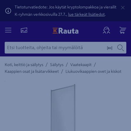
Tietoturvatiedote: Jos käytät kryptolompakkoa ja vierailit
K-ryhmän verkkosivuilla 27.7.,
lue tärkeät lisätiedot
.
/
/
/
Koti, keittiö ja säilytys
Säilytys
Vaatekaapit
/
Kaappien osat ja lisätarvikkeet
Liukuovikaappien ovet ja kiskot
Yksityiskohtainen kuvaus löytyy Tuotteen kuvaus -maamerki