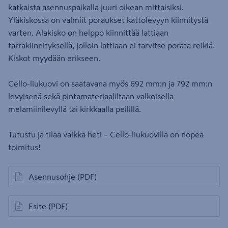
katkaista asennuspaikalla juuri oikean mittaisiksi.
Yläkiskossa on valmiit poraukset kattolevyyn kiinnitystä
varten. Alakisko on helppo kiinnittää lattiaan
tarrakiinnityksellä, jolloin lattiaan ei tarvitse porata reikiä.
Kiskot myydään erikseen.
Cello-liukuovi on saatavana myös 692 mm:n ja 792 mm:n
levyisenä sekä pintamateriaaliltaan valkoisella
melamiinilevyllä tai kirkkaalla peilillä.
Tutustu ja tilaa vaikka heti – Cello-liukuovilla on nopea
toimitus!
Asennusohje
(PDF)
avautuu uuteen välilehteen
Esite
(PDF)
avautuu uuteen välilehteen