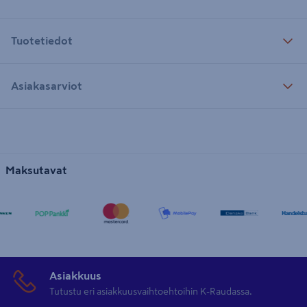
Tuotetiedot
Asiakasarviot
Maksutavat
Asiakkuus
Tutustu eri asiakkuusvaihtoehtoihin K-Raudassa.