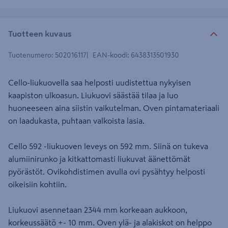
Tuotteen kuvaus
Tuotenumero
:
502016117
EAN-koodi
:
6438313501930
Cello-liukuovella saa helposti uudistettua nykyisen
kaapiston ulkoasun. Liukuovi säästää tilaa ja luo
huoneeseen aina siistin vaikutelman. Oven pintamateriaali
on laadukasta, puhtaan valkoista lasia.
Cello 592 -liukuoven leveys on 592 mm. Siinä on tukeva
alumiinirunko ja kitkattomasti liukuvat äänettömät
pyörästöt. Ovikohdistimen avulla ovi pysähtyy helposti
oikeisiin kohtiin.
Liukuovi asennetaan 2344 mm korkeaan aukkoon,
korkeussäätö +- 10 mm. Oven ylä- ja alakiskot on helppo