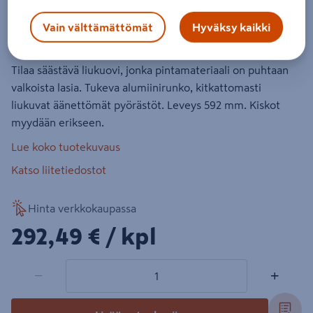
Liukuovi Cello 592 valkoinen lasi
Vain välttämättömät
Hyväksy kaikki
Tuotenumero
:
502016117
EAN-koodi
:
6438313501930
Tilaa säästävä liukuovi, jonka pintamateriaali on puhtaan
valkoista lasia. Tukeva alumiinirunko, kitkattomasti
liukuvat äänettömät pyörästöt. Leveys 592 mm. Kiskot
myydään erikseen.
Lue koko tuotekuvaus
Katso liitetiedostot
Hinta verkkokaupassa
292,49€/kpl
292,49 €
/ kpl
1 tuotetta
Määrä
−
+