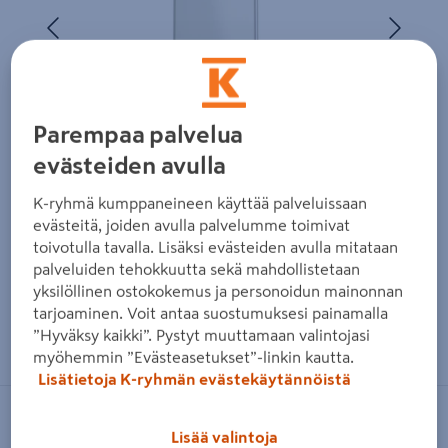
Edellinen
Seura
Parempaa palvelua
evästeiden avulla
K-ryhmä kumppaneineen käyttää palveluissaan
evästeitä, joiden avulla palvelumme toimivat
toivotulla tavalla. Lisäksi evästeiden avulla mitataan
palveluiden tehokkuutta sekä mahdollistetaan
yksilöllinen ostokokemus ja personoidun mainonnan
tarjoaminen. Voit antaa suostumuksesi painamalla
Zoomaa kuvaa sormilla kosketusnäytöllä
”Hyväksy kaikki”. Pystyt muuttamaan valintojasi
myöhemmin ”Evästeasetukset”-linkin kautta.
Lisätietoja K-ryhmän evästekäytännöistä
CELLO
Lisää valintoja