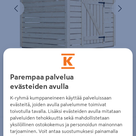
Edellinen
Seura
Parempaa palvelua
evästeiden avulla
K-ryhmä kumppaneineen käyttää palveluissaan
Zoomaa kuvaa sormilla kosketusnäytöllä
evästeitä, joiden avulla palvelumme toimivat
toivotulla tavalla. Lisäksi evästeiden avulla mitataan
palveluiden tehokkuutta sekä mahdollistetaan
yksilöllinen ostokokemus ja personoidun mainonnan
TAMMISTON PUU
tarjoaminen. Voit antaa suostumuksesi painamalla