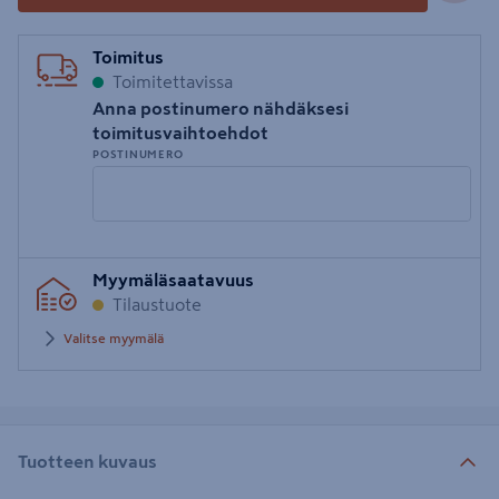
Toimitus
Toimitettavissa
Anna postinumero nähdäksesi
toimitusvaihtoehdot
POSTINUMERO
Syötä
Myymäläsaatavuus
postinumero
Tilaustuote
Valitse myymälä
Tuotteen kuvaus