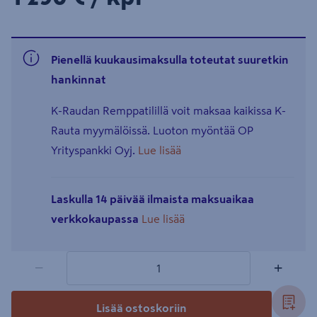
Pienellä kuukausimaksulla toteutat suuretkin
hankinnat
K-Raudan Remppatilillä voit maksaa kaikissa K-
Rauta myymälöissä. Luoton myöntää OP
Yrityspankki Oyj.
Lue lisää
Laskulla 14 päivää ilmaista maksuaikaa
verkkokaupassa
Lue lisää
1 tuotetta
Määrä
−
+
Lisää ostoskoriin