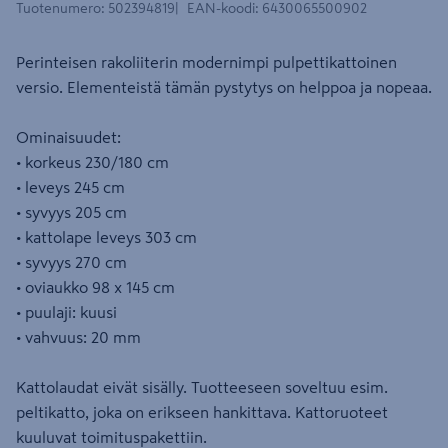
Tuotenumero
:
502394819
EAN-koodi
:
6430065500902
Perinteisen rakoliiterin modernimpi pulpettikattoinen
versio. Elementeistä tämän pystytys on helppoa ja nopeaa.
Ominaisuudet:
• korkeus 230/180 cm
• leveys 245 cm
• syvyys 205 cm
• kattolape leveys 303 cm
• syvyys 270 cm
• oviaukko 98 x 145 cm
• puulaji: kuusi
• vahvuus: 20 mm
Kattolaudat eivät sisälly. Tuotteeseen soveltuu esim.
peltikatto, joka on erikseen hankittava. Kattoruoteet
kuuluvat toimituspakettiin.