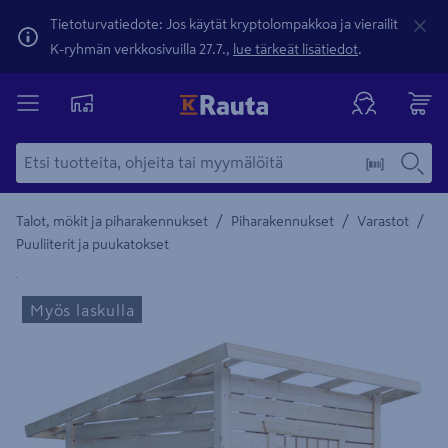
Tietoturvatiedote: Jos käytät kryptolompakkoa ja vierailit
K-ryhmän verkkosivuilla 27.7.,
lue tärkeät lisätiedot
.
/
/
/
Talot, mökit ja piharakennukset
Piharakennukset
Varastot
Puuliiterit ja puukatokset
Yksityiskohtainen kuvaus löytyy Tuotteen kuvaus -maamerki
Myös laskulla