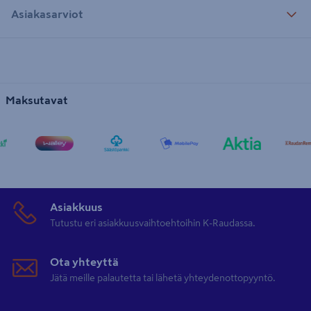
Asiakasarviot
Maksutavat
Asiakkuus
Tutustu eri asiakkuusvaihtoehtoihin K-Raudassa.
Ota yhteyttä
Jätä meille palautetta tai lähetä yhteydenottopyyntö.