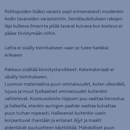
Polttopuiden lisäksi varasto sopii erinomaisesti muidenkin
kodin tavaroiden varastointiin. Seinälaudoituksen rakojen
läpi kulkeva ilmavirta pitää tavarat kuivana kun kosteus ei
pääse tiivistymään niihin.
Lattia ei sisälly toimitukseen vaan se tulee hankkia
erikseen
Pakkaus sisältää kiinnitystarvikkeet. Katemateriaali ei
säsälly toimitukseen.
Luonnon materiaalina puun ominaisuudet, kuten ulkonäkö,
lujuus ja muut fysikaaliset ominaisuudet kuitenkin
vaihtelevat. Kosteusoloista riippuen puu saattaa kieroutua
ja halkeilla, etenkin auringon paahde saattaa kuivattaa
puun turhan nopeasti. Halkeamat kuitenkin usein
korjaantuvat itsestään ja erilaiset öljyt ja maalit
​pidentävät puutuotteen käyttöikää. Mahdolliset puun