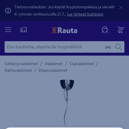
Tietoturvatiedote: Jos käytät kryptolompakkoa ja vierailit
K-ryhmän verkkosivuilla 27.7.,
lue tärkeät lisätiedot
.
/
/
/
Sähkö ja valaisimet
Valaisimet
Sisävalaisimet
/
Kattovalaisimet
Riippuvalaisimet
Yksityiskohtainen kuvaus löytyy Tuotteen kuvaus -maamerki