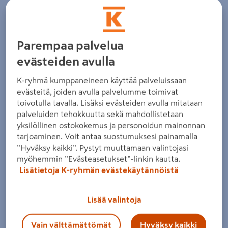
Edellinen
Seura
Parempaa palvelua
evästeiden avulla
K-ryhmä kumppaneineen käyttää palveluissaan
evästeitä, joiden avulla palvelumme toimivat
toivotulla tavalla. Lisäksi evästeiden avulla mitataan
palveluiden tehokkuutta sekä mahdollistetaan
yksilöllinen ostokokemus ja personoidun mainonnan
tarjoaminen. Voit antaa suostumuksesi painamalla
”Hyväksy kaikki”. Pystyt muuttamaan valintojasi
myöhemmin ”Evästeasetukset”-linkin kautta.
Zoomaa kuvaa sormilla kosketusnäytöllä
Lisätietoja K-ryhmän evästekäytännöistä
Lisää valintoja
BY RYDENS
Vain välttämättömät
Hyväksy kaikki