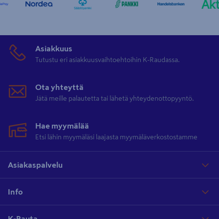
Asiakkuus
Tutustu eri asiakkuusvaihtoehtoihin K-Raudassa.
Ota yhteyttä
Jätä meille palautetta tai lähetä yhteydenottopyyntö.
Hae myymälää
Etsi lähin myymäläsi laajasta myymäläverkostostamme
Asiakaspalvelu
Info
K-Rauta