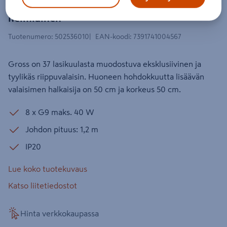
Riippuvalaisin By Rydéns Gross 50cm
helmiäinen
Tuotenumero
:
502536010
EAN-koodi
:
7391741004567
Gross on 37 lasikuulasta muodostuva eksklusiivinen ja
tyylikäs riippuvalaisin. Huoneen hohdokkuutta lisäävän
valaisimen halkaisija on 50 cm ja korkeus 50 cm.
8 x G9 maks. 40 W
Johdon pituus: 1,2 m
IP20
Lue koko tuotekuvaus
Katso liitetiedostot
Hinta verkkokaupassa