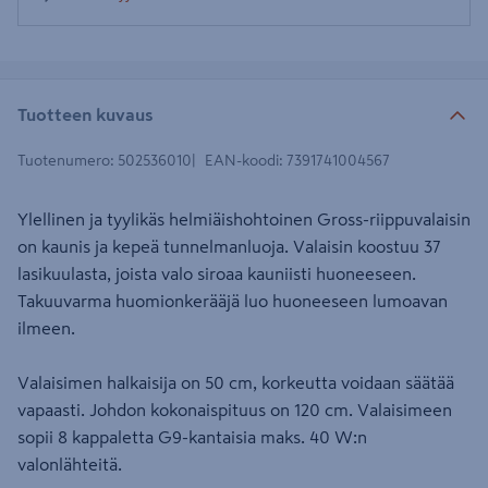
Tuotteen kuvaus
Tuotenumero
:
502536010
EAN-koodi
:
7391741004567
Ylellinen ja tyylikäs helmiäishohtoinen Gross-riippuvalaisin
on kaunis ja kepeä tunnelmanluoja. Valaisin koostuu 37
lasikuulasta, joista valo siroaa kauniisti huoneeseen.
Takuuvarma huomionkerääjä luo huoneeseen lumoavan
ilmeen.
Valaisimen halkaisija on 50 cm, korkeutta voidaan säätää
vapaasti. Johdon kokonaispituus on 120 cm. Valaisimeen
sopii 8 kappaletta G9-kantaisia maks. 40 W:n
valonlähteitä.