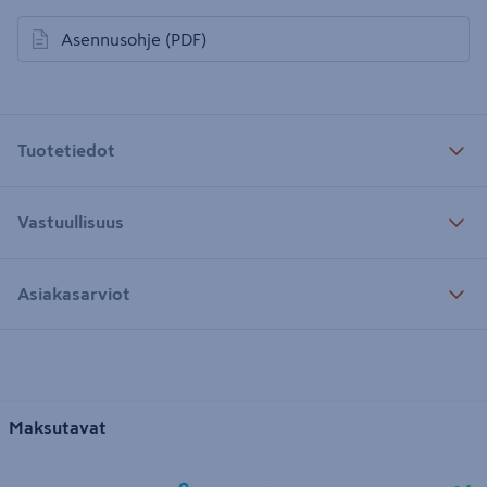
Asennusohje
(PDF)
avautuu uuteen välilehteen
Tuotetiedot
Vastuullisuus
Asiakasarviot
Maksutavat