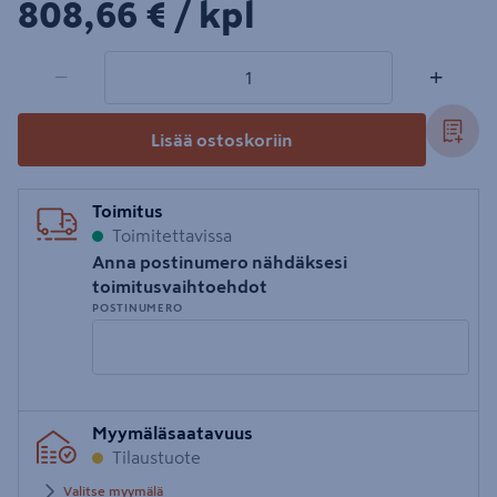
808,66€/kpl
808,66 €
/ kpl
1 tuotetta
Määrä
−
+
Lisää ostoskoriin
Toimitus
Toimitettavissa
Anna postinumero nähdäksesi
toimitusvaihtoehdot
POSTINUMERO
Syötä
Myymäläsaatavuus
postinumero
Tilaustuote
Valitse myymälä