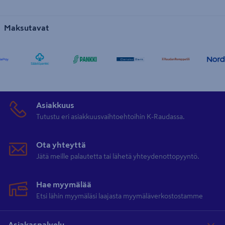
Maksutavat
Asiakkuus
Tutustu eri asiakkuusvaihtoehtoihin K-Raudassa.
Ota yhteyttä
Jätä meille palautetta tai lähetä yhteydenottopyyntö.
Hae myymälää
Etsi lähin myymäläsi laajasta myymäläverkostostamme
Asiakaspalvelu