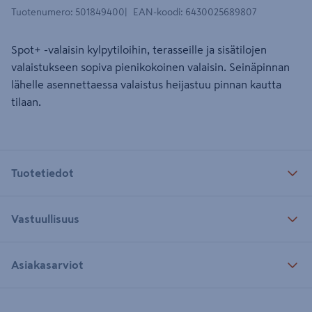
Tuotenumero
:
501849400
EAN-koodi
:
6430025689807
Spot+ -valaisin kylpytiloihin, terasseille ja sisätilojen
valaistukseen sopiva pienikokoinen valaisin. Seinäpinnan
lähelle asennettaessa valaistus heijastuu pinnan kautta
tilaan.
Tuotetiedot
Vastuullisuus
Asiakasarviot