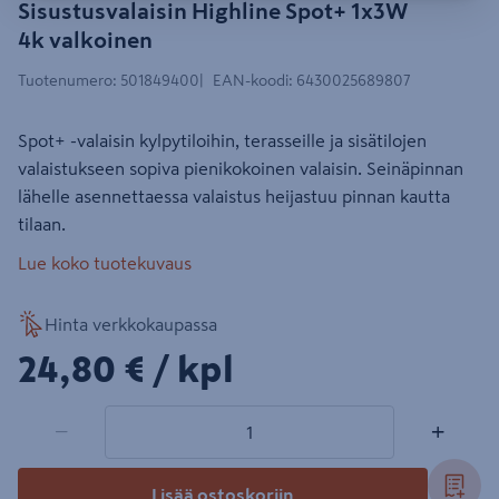
Sisustusvalaisin Highline Spot+ 1x3W
4k valkoinen
Tuotenumero
:
501849400
EAN-koodi
:
6430025689807
Spot+ -valaisin kylpytiloihin, terasseille ja sisätilojen
valaistukseen sopiva pienikokoinen valaisin. Seinäpinnan
lähelle asennettaessa valaistus heijastuu pinnan kautta
tilaan.
Lue koko tuotekuvaus
Hinta verkkokaupassa
24,80€/kpl
24,80 €
/ kpl
1 tuotetta
Määrä
−
+
Lisää ostoskoriin