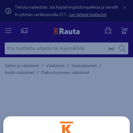
Tietoturvatiedote: Jos käytät kryptolompakkoa ja vierailit
K-ryhmän verkkosivuilla 27.7.,
lue tärkeät lisätiedot
.
/
/
/
Sähkö ja valaisimet
Valaisimet
Sisävalaisimet
/
Kodin valaisimet
Makuuhuoneen valaisimet
Yksityiskohtainen kuvaus löytyy Tuotteen kuvaus -maamerki