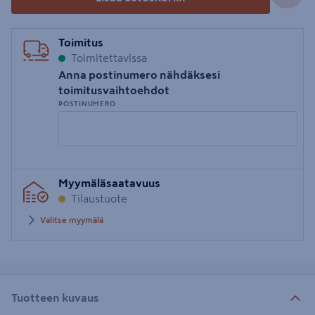
Toimitus
Toimitettavissa
Anna postinumero nähdäksesi
toimitusvaihtoehdot
POSTINUMERO
Syötä
Myymäläsaatavuus
postinumero
Tilaustuote
Valitse myymälä
Tuotteen kuvaus