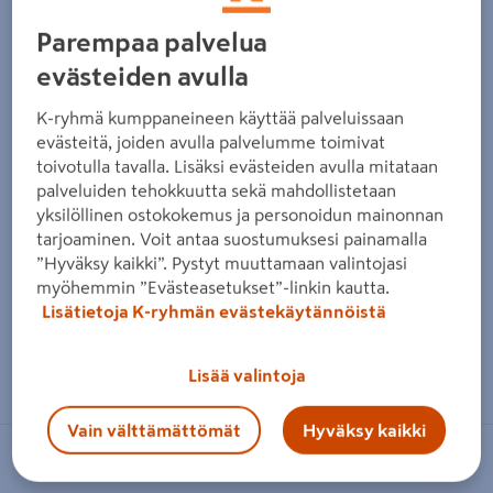
Edellinen
Seura
Parempaa palvelua
evästeiden avulla
K-ryhmä kumppaneineen käyttää palveluissaan
evästeitä, joiden avulla palvelumme toimivat
toivotulla tavalla. Lisäksi evästeiden avulla mitataan
palveluiden tehokkuutta sekä mahdollistetaan
yksilöllinen ostokokemus ja personoidun mainonnan
tarjoaminen. Voit antaa suostumuksesi painamalla
”Hyväksy kaikki”. Pystyt muuttamaan valintojasi
myöhemmin ”Evästeasetukset”-linkin kautta.
Lisätietoja K-ryhmän evästekäytännöistä
Zoomaa kuvaa sormilla kosketusnäytöllä
Lisää valintoja
Vain välttämättömät
Hyväksy kaikki
SAAS INSTRUMENTTI