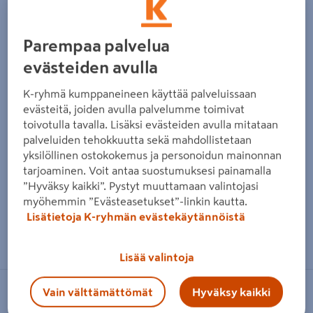
Edellinen
Seura
Parempaa palvelua
evästeiden avulla
K-ryhmä kumppaneineen käyttää palveluissaan
evästeitä, joiden avulla palvelumme toimivat
toivotulla tavalla. Lisäksi evästeiden avulla mitataan
palveluiden tehokkuutta sekä mahdollistetaan
yksilöllinen ostokokemus ja personoidun mainonnan
tarjoaminen. Voit antaa suostumuksesi painamalla
”Hyväksy kaikki”. Pystyt muuttamaan valintojasi
myöhemmin ”Evästeasetukset”-linkin kautta.
Lisätietoja K-ryhmän evästekäytännöistä
Zoomaa kuvaa sormilla kosketusnäytöllä
Lisää valintoja
Vain välttämättömät
Hyväksy kaikki
SAAS INSTRUMENTTI