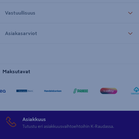
Vastuullisuus
Asiakasarviot
Maksutavat
Asiakkuus
Tutustu eri asiakkuusvaihtoehtoihin K-Raudassa.