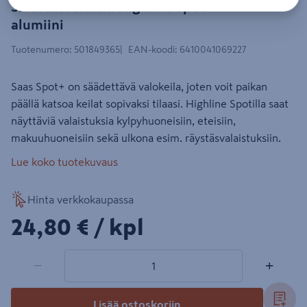
Sisustusvalaisin Highline Spot+
alumiini
Tuotenumero
:
501849365
EAN-koodi
:
6410041069227
Saas Spot+ on säädettävä valokeila, joten voit paikan
päällä katsoa keilat sopivaksi tilaasi. Highline Spotilla saat
näyttäviä valaistuksia kylpyhuoneisiin, eteisiin,
makuuhuoneisiin sekä ulkona esim. räystäsvalaistuksiin.
Lue koko tuotekuvaus
Hinta verkkokaupassa
24,80€/kpl
24,80 €
/ kpl
1 tuotetta
Määrä
−
+
Lisää ostoskoriin