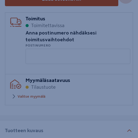
Toimitus
Toimitettavissa
Anna postinumero nähdäksesi
toimitusvaihtoehdot
POSTINUMERO
Syötä
Myymäläsaatavuus
postinumero
Tilaustuote
Valitse myymälä
Tuotteen kuvaus