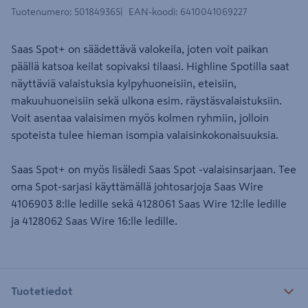
Tuotenumero
:
501849365
EAN-koodi
:
6410041069227
Saas Spot+ on säädettävä valokeila, joten voit paikan
päällä katsoa keilat sopivaksi tilaasi. Highline Spotilla saat
näyttäviä valaistuksia kylpyhuoneisiin, eteisiin,
makuuhuoneisiin sekä ulkona esim. räystäsvalaistuksiin.
Voit asentaa valaisimen myös kolmen ryhmiin, jolloin
spoteista tulee hieman isompia valaisinkokonaisuuksia.
Saas Spot+ on myös lisäledi Saas Spot -valaisinsarjaan. Tee
oma Spot-sarjasi käyttämällä johtosarjoja Saas Wire
4106903 8:lle ledille sekä 4128061 Saas Wire 12:lle ledille
ja 4128062 Saas Wire 16:lle ledille.
Tuotetiedot