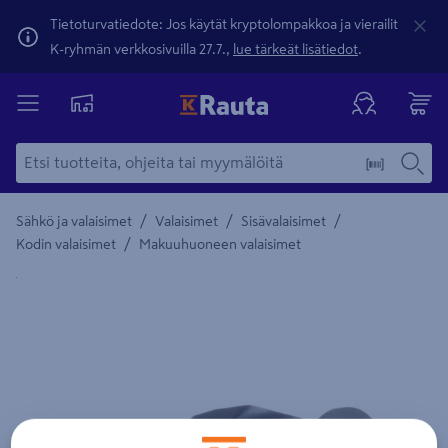
Tietoturvatiedote: Jos käytät kryptolompakkoa ja vierailit
K-ryhmän verkkosivuilla 27.7.,
lue tärkeät lisätiedot
.
/
/
/
Sähkö ja valaisimet
Valaisimet
Sisävalaisimet
/
Kodin valaisimet
Makuuhuoneen valaisimet
Yksityiskohtainen kuvaus löytyy Tuotteen kuvaus -maamerki