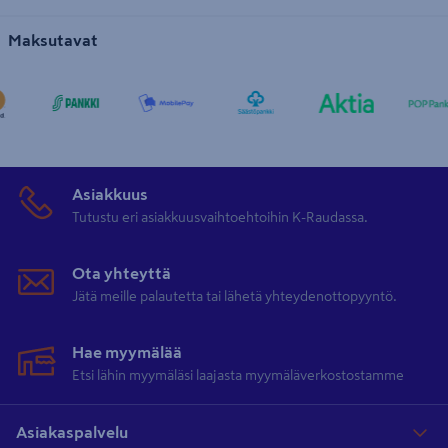
Maksutavat
Asiakkuus
Tutustu eri asiakkuusvaihtoehtoihin K-Raudassa.
Ota yhteyttä
Jätä meille palautetta tai lähetä yhteydenottopyyntö.
Hae myymälää
Etsi lähin myymäläsi laajasta myymäläverkostostamme
Asiakaspalvelu