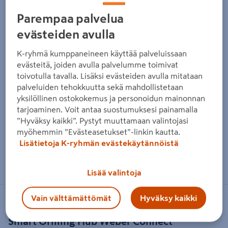
Parempaa palvelua
evästeiden avulla
K-ryhmä kumppaneineen käyttää palveluissaan
evästeitä, joiden avulla palvelumme toimivat
toivotulla tavalla. Lisäksi evästeiden avulla mitataan
palveluiden tehokkuutta sekä mahdollistetaan
yksilöllinen ostokokemus ja personoidun mainonnan
tarjoaminen. Voit antaa suostumuksesi painamalla
”Hyväksy kaikki”. Pystyt muuttamaan valintojasi
myöhemmin ”Evästeasetukset”-linkin kautta.
Lisätietoja K-ryhmän evästekäytännöistä
Zoomaa kuvaa sormilla kosketusnäytöllä
Lisää valintoja
Vain välttämättömät
Hyväksy kaikki
WEBER
Smart Grilling Hub Weber Connect