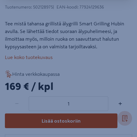
Tuotenumero
:
502128975
EAN-koodi
:
77924129636
Tee mistä tahansa grillistä älygrilli Smart Grilling Hubin
avulla. Se lähettää tiedot suoraan älypuhelimeesi, ja
ilmoittaa myös, milloin ruoka on saavuttanut halutun
kypsyysasteen ja on valmista tarjoiltavaksi.
Lue koko tuotekuvaus
Hinta verkkokaupassa
169€/kpl
169 €
/ kpl
1 tuotetta
Määrä
−
+
Lisää ostoskoriin