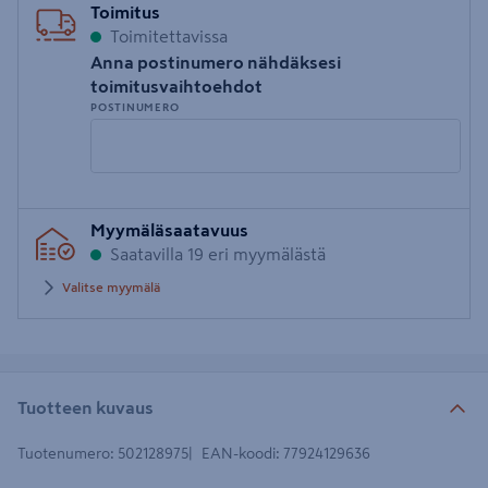
Toimitus
Toimitettavissa
Anna postinumero nähdäksesi
toimitusvaihtoehdot
POSTINUMERO
Syötä
Myymäläsaatavuus
postinumero
Saatavilla 19 eri myymälästä
Valitse myymälä
Tuotteen kuvaus
Tuotenumero
:
502128975
EAN-koodi
:
77924129636