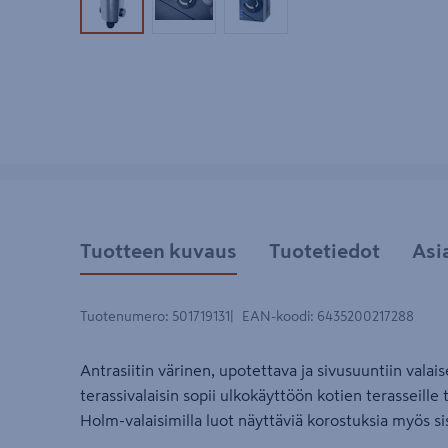
Tuotekuva 1
Tuotekuva 2
Tuotekuva 3
Tuotteen kuvaus
Tuotetiedot
Asi
Tuotenumero
:
501719131
EAN-koodi
:
6435200217288
Antrasiitin värinen, upotettava ja sivusuuntiin vala
terassivalaisin sopii ulkokäyttöön kotien terasseille
Holm-valaisimilla luot näyttäviä korostuksia myös sis