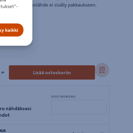
tiivis runko. Valonlähde ei sisälly pakkaukseen.
tukset”-
y kaikki
+
Lisää ostoskoriin
POSTINUMERO
ro nähdäksesi
hdot
Syötä
uus
postinumero