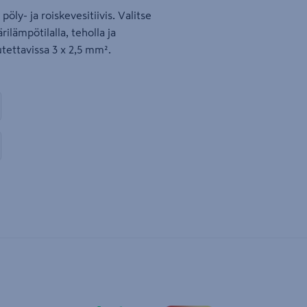
pöly- ja roiskevesitiivis. Valitse
lämpötilalla, teholla ja
utettavissa 3 x 2,5 mm².