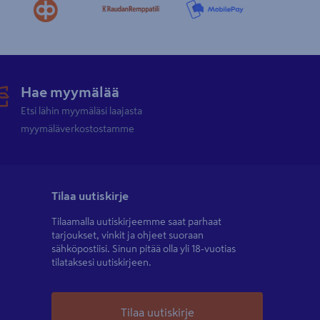
Hae myymälää
Etsi lähin myymäläsi laajasta
myymäläverkostostamme
Tilaa uutiskirje
Tilaamalla uutiskirjeemme saat parhaat
tarjoukset, vinkit ja ohjeet suoraan
sähköpostiisi. Sinun pitää olla yli 18-vuotias
tilataksesi uutiskirjeen.
Tilaa uutiskirje