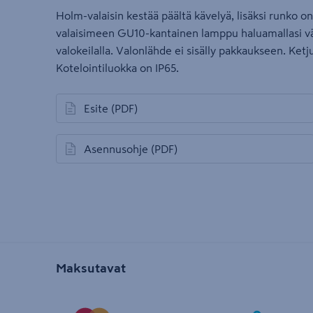
Holm-valaisin kestää päältä kävelyä, lisäksi runko on 
valaisimeen GU10-kantainen lamppu haluamallasi väri
valokeilalla. Valonlähde ei sisälly pakkaukseen. Ketj
Kotelointiluokka on IP65.
Esite
(PDF)
avautuu uuteen välilehteen
Asennusohje
(PDF)
avautuu uuteen välilehteen
Maksutavat