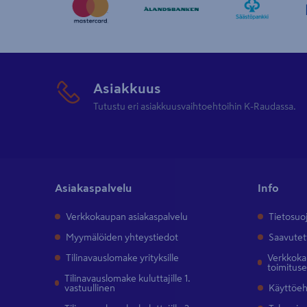
Asiakkuus
Tutustu eri asiakkuusvaihtoehtoihin K-Raudassa.
Asiakaspalvelu
Info
Verkkokaupan asiakaspalvelu
Tietosuo
Myymälöiden yhteystiedot
Saavutet
Tilinavauslomake yrityksille
Verkkokau
toimitus
Tilinavauslomake kuluttajille 1.
vastuullinen
Käyttöe