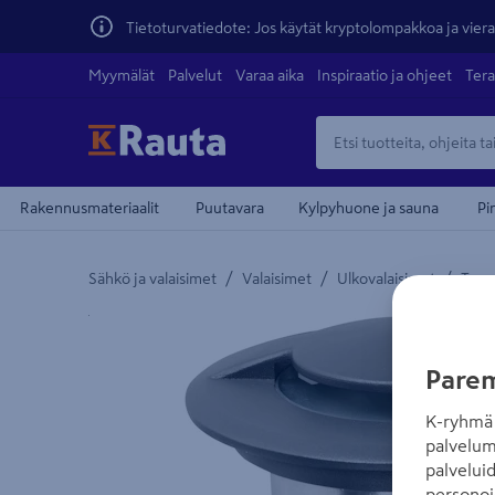
Tietoturvatiedote: Jos käytät kryptolompakkoa ja vierai
Myymälät
Palvelut
Varaa aika
Inspiraatio ja ohjeet
Tera
Rakennusmateriaalit
Puutavara
Kylpyhuone ja sauna
Pi
/
/
/
Sähkö ja valaisimet
Valaisimet
Ulkovalaisimet
Teras
Yksityiskohtainen kuvaus löytyy Tuotteen kuvaus -
Parem
K-ryhmä 
palvelum
palvelui
personoi