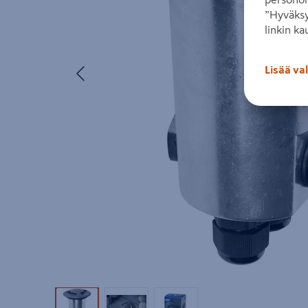
”Hyväksy
linkin ka
Edellinen
Lisää va