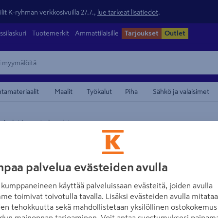
lit K-ryhmän verkkosivuilla 27.7.,
lue tärkeät lisätiedot
.
ssilaskuri
Tuotemerkit
Ammattilaisille
Tarjoukset
Outlet
ntamateriaalit
Maalit
Työkalut
Piha
Sähkö ja valaisimet
sivalot ja puutarhavalot
maamerkistä
AIRAM
Terassivalaisin 
paa palvelua evästeiden avulla
Tuotenumero
:
501719131
EAN
kumppaneineen käyttää palveluissaan evästeitä, joiden avulla
me toimivat toivotulla tavalla. Lisäksi evästeiden avulla mitata
Antrasiitin värinen, upotet
den tehokkuutta sekä mahdollistetaan yksilöllinen ostokokemus 
sopii ulkokäyttöön kotien t
dun mainonnan tarjoaminen. Voit antaa suostumuksesi painama