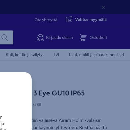
Valitse myymälä
Ota yhteyttä
Kirjaudu sisään
Ostoskori
Koti, keittiö ja säilytys
LVI
Talot, mökit ja piharakennukset
Airam Holm 3 Eye GU10 IP65
-koodi
:
6435200217288
an
tava ja sivusuuntiin valaiseva Airam Holm -valaisin
ja
erasseille tai sisäänkäynnin yhteyteen. Kestää päältä
lla