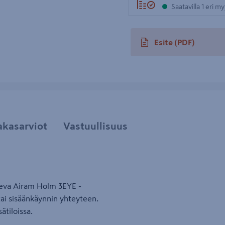
Saatavilla 1 eri m
Esite
(PDF)
avautuu uuteen välileh
akasarviot
Vastuullisuus
iseva Airam Holm 3EYE -
 tai sisäänkäynnin yhteyteen.
ätiloissa.