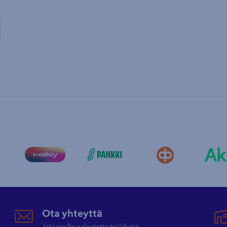
Ota yhteyttä
Jätä meille palautetta tai lähetä