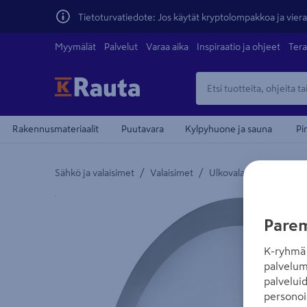
Tietoturvatiedote: Jos käytät kryptolompakkoa ja vierai
Myymälät
Palvelut
Varaa aika
Inspiraatio ja ohjeet
Tera
Rakennusmateriaalit
Puutavara
Kylpyhuone ja sauna
Pi
/
/
/
Sähkö ja valaisimet
Valaisimet
Ulkovalaisimet
Ulko
Yksityiskohtainen kuvaus löytyy Tuotteen kuvaus -
Parem
K-ryhmä 
palvelum
palvelui
personoi