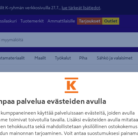
lit K-ryhmän verkkosivuilla 27.7.,
lue tärkeät lisätiedot
.
ssilaskuri
Tuotemerkit
Ammattilaisille
Tarjoukset
Outlet
ntamateriaalit
Maalit
Työkalut
Piha
Sähkö ja valaisimet
kattovalaisimet
maamerkistä
EGLO
Ulkoplafondi EG
paa palvelua evästeiden avulla
ruostumaton terä
kumppaneineen käyttää palveluissaan evästeitä, joiden avulla
me toimivat toivotulla tavalla. Lisäksi evästeiden avulla mitata
Tuotenumero
:
501408649
EA
den tehokkuutta sekä mahdollistetaan yksilöllinen ostokokemus 
dun mainonnan tarjoaminen. Voit antaa suostumuksesi painama
Jämäkkä led-ulkovalaisin k