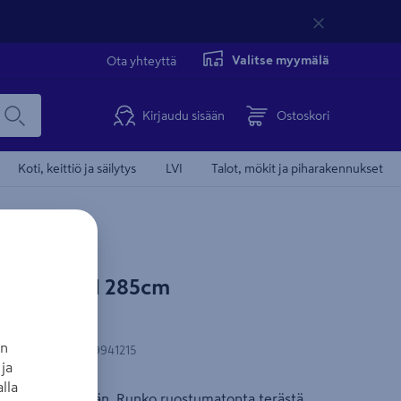
Valitse myymälä
Ota yhteyttä
Kirjaudu sisään
Ostoskori
Koti, keittiö ja säilytys
LVI
Talot, mökit ja piharakennukset
LO Vento 1 285cm
s 94121
an
N-koodi
:
9002759941215
ja
lla
attoon tai seinään. Runko ruostumatonta terästä,