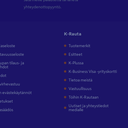
yhteydenottopyyntö.
K-Rauta
jaseloste
Tuotemerkit
tavuusseloste
Esitteet
pan tilaus- ja
K-Plussa
ehdot
K-Business Visa -yrityskortti
hdot
Tietoa meistä
 virhevastuu
Vastuullisuus
 evästekäytännöt
Töihin K-Rautaan
etukset
Uutiset ja yhteystiedot
asäädös
medialle