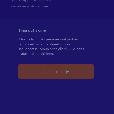
myymäläverkostostamme
Tilaa uutiskirje
Tilaamalla uutiskirjeemme saat parhaat
tarjoukset, vinkit ja ohjeet suoraan
sähköpostiisi. Sinun pitää olla yli 18-vuotias
tilataksesi uutiskirjeen.
Tilaa uutiskirje