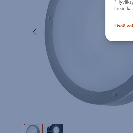
”Hyväksy
linkin ka
Lisää va
Edellinen