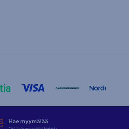
Hae myymälää
Etsi lähin myymäläsi laajasta