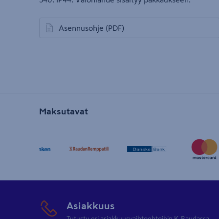
Asennusohje
(PDF)
avautuu uuteen välilehteen
Maksutavat
Asiakkuus
Tutustu eri asiakkuusvaihtoehtoihin K-Raudassa.