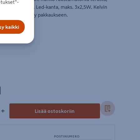
tukset”-
asia. Uloke 8 cm. Led-kanta, maks. 3x2,5W. Kelvin
lonlähde sisältyy pakkaukseen.
y kaikki
l
+
Lisää ostoskoriin
POSTINUMERO