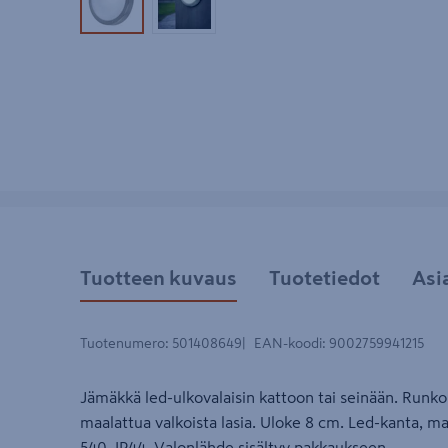
Tuotekuva 1
Tuotekuva 2
Tuotteen kuvaus
Tuotetiedot
Asi
Tuotenumero
:
501408649
EAN-koodi
:
9002759941215
Jämäkkä led-ulkovalaisin kattoon tai seinään. Runk
maalattua valkoista lasia. Uloke 8 cm. Led-kanta, 
540. IP44. Valonlähde sisältyy pakkaukseen.