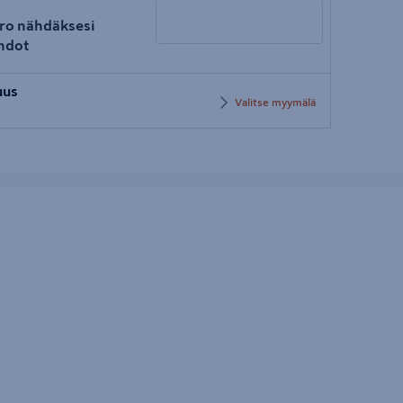
ro nähdäksesi
hdot
Syötä
uus
postinumero
Valitse myymälä