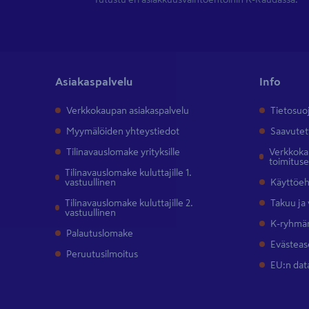
Asiakaspalvelu
Info
Verkkokaupan asiakaspalvelu
Tietosuo
Myymälöiden yhteystiedot
Saavutet
Tilinavauslomake yrityksille
Verkkokau
toimitus
Tilinavauslomake kuluttajille 1.
vastuullinen
Käyttöe
Tilinavauslomake kuluttajille 2.
Takuu ja
vastuullinen
K-ryhmän
Palautuslomake
Evästeas
Peruutusilmoitus
EU:n dat