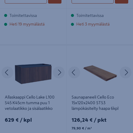
Toimitettavissa
Toimitettavissa
Heti 19 myymälästä
Heti 3 myymälästä
Allaskaappi Cello Lake L100 S45
Saunapaneeli Cello Eco
K45cm tumma puu 1 vetolaatikko ja
15x120x2400 STS3 lämpökäsitelty
sisälaatikko
haapa 6kpl
Edellinen
Seuraava
Edellinen
S
Allaskaappi Cello Lake L100
Saunapaneeli Cello Eco
S45 K45cm tumma puu 1
15x120x2400 STS3
vetolaatikko ja sisälaatikko
lämpökäsitelty haapa 6kpl
629€/kpl
126,24€/pkt
629 €
/ kpl
126,24 €
/ pkt
79,90€/m²
79,90 €
/ m²