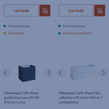
Lue lisää
Lue lisää
Toimitettavissa
Toimitettavissa
Tilaustuote
Heti 55 myymälästä
Allaskaappi Cello Wave
Allaskaappi Cello Wave Plus
grafiitinharmaa L49 S38 K50cm 2
valkoinen L99 S44,5 K50cm 2
ovea
vetolaatikkoa
Edellinen
Seuraava
Edellinen
S
Allaskaappi Cello Wave
Allaskaappi Cello Wave Plus
grafiitinharmaa L49 S38
valkoinen L99 S44,5 K50cm 2
K50cm 2 ovea
vetolaatikkoa