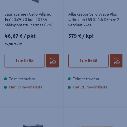
Saunapaneeli Cello Villamo
Allaskaappi Cello Wave Plus
14x120x2070 kuusi STS4
valkoinen L59 S44,5 K50cm 2
päätypontattu harmaa 6kpl
vetolaatikkoa
46,67€/pkt
379€/kpl
46,67 €
/ pkt
379 €
/ kpl
35,90€/m²
35,90 €
/ m²
Lue lisää
Lue lisää
Toimitettavissa
Toimitettavissa
Heti 13 myymälästä
Heti 20 myymälästä
Allaskaappi Cello Wave Plus
Saunapaneeli Cello 14x95x2250 STP
grafiitinharmaa L59 S44,5 K50cm 2
TK saunasuojattu kirkas 6kpl
vetolaatikkoa