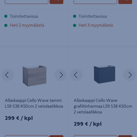
Toimitettavissa
Toimitettavissa
Heti 2 myymälästä
Heti 3 myymälästä
Allaskaappi Cello Wave tammi L59
Allaskaappi Cello Wave
S38 K50cm 2 vetolaatikkoa
grafiitinharmaa L59 S38 K50cm 2
vetolaatikkoa
Edellinen
Seuraava
Edellinen
S
Allaskaappi Cello Wave tammi
Allaskaappi Cello Wave
L59 S38 K50cm 2 vetolaatikkoa
grafiitinharmaa L59 S38 K50cm
2 vetolaatikkoa
299€/kpl
299 €
/ kpl
299€/kpl
299 €
/ kpl