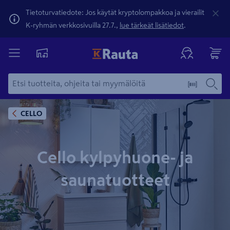
Tietoturvatiedote: Jos käytät kryptolompakkoa ja vierailit
K-ryhmän verkkosivuilla 27.7.,
lue tärkeät lisätiedot
.
CELLO
Cello kylpyhuone- ja
saunatuotteet