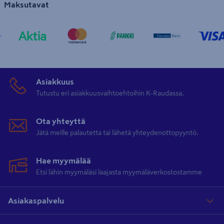
Maksutavat
Asiakkuus
Tutustu eri asiakkuusvaihtoehtoihin K-Raudassa.
Ota yhteyttä
Jätä meille palautetta tai lähetä yhteydenottopyyntö.
Hae myymälää
Etsi lähin myymäläsi laajasta myymäläverkostostamme
Asiakaspalvelu