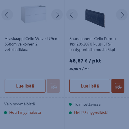
päätypontattu musta 6kpl
Edellinen
Seuraava
Edellinen
S
Allaskaappi Cello Wave L79cm
Saunapaneeli Cello Purmo
S38cm valkoinen 2
14x120x2070 kuusi STS4
vetolaatikkoa
päätypontattu musta 6kpl
46,67€/pkt
46,67 €
/ pkt
35,90€/m²
35,90 €
/ m²
Lue lisää
Lue lisää
Vain myymälöistä
Toimitettavissa
Heti 1 myymälästä
Heti 23 myymälästä