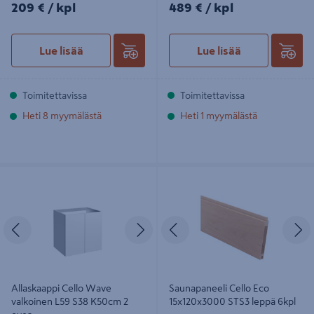
209€/kpl
489€/kpl
209 €
/ kpl
489 €
/ kpl
Lue lisää
Lue lisää
Toimitettavissa
Toimitettavissa
Heti 8 myymälästä
Heti 1 myymälästä
Allaskaappi Cello Wave valkoinen
Saunapaneeli Cello Eco
L59 S38 K50cm 2 ovea
15x120x3000 STS3 leppä 6kpl
Edellinen
Seuraava
Edellinen
S
Allaskaappi Cello Wave
Saunapaneeli Cello Eco
valkoinen L59 S38 K50cm 2
15x120x3000 STS3 leppä 6kpl