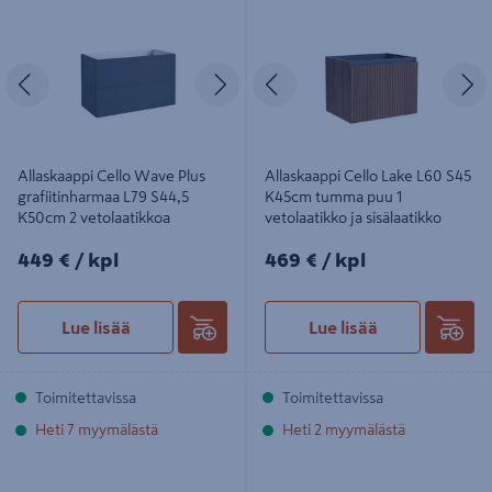
grafiitinharmaa L79 S44,5 K50cm 2
K45cm tumma puu 1 vetolaatikko ja
vetolaatikkoa
sisälaatikko
Edellinen
Seuraava
Edellinen
S
Allaskaappi Cello Wave Plus
Allaskaappi Cello Lake L60 S45
grafiitinharmaa L79 S44,5
K45cm tumma puu 1
K50cm 2 vetolaatikkoa
vetolaatikko ja sisälaatikko
449€/kpl
469€/kpl
449 €
/ kpl
469 €
/ kpl
Lue lisää
Lue lisää
Toimitettavissa
Toimitettavissa
Heti 7 myymälästä
Heti 2 myymälästä