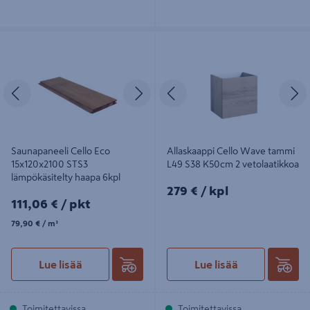
Saunapaneeli Cello Eco 15x120x2100
Allaskaappi Cello Wave tammi L49
STS3 lämpökäsitelty haapa 6kpl
S38 K50cm 2 vetolaatikkoa
Edellinen
Seuraava
Edellinen
S
Saunapaneeli Cello Eco
Allaskaappi Cello Wave tammi
15x120x2100 STS3
L49 S38 K50cm 2 vetolaatikkoa
lämpökäsitelty haapa 6kpl
279€/kpl
279 €
/ kpl
111,06€/pkt
111,06 €
/ pkt
79,90€/m²
79,90 €
/ m²
Lue lisää
Lue lisää
Toimitettavissa
Toimitettavissa