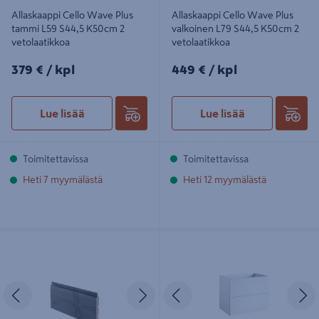
Allaskaappi Cello Wave Plus
Allaskaappi Cello Wave Plus
tammi L59 S44,5 K50cm 2
valkoinen L79 S44,5 K50cm 2
vetolaatikkoa
vetolaatikkoa
379€/kpl
449€/kpl
379 €
/ kpl
449 €
/ kpl
Lue lisää
Lue lisää
Toimitettavissa
Toimitettavissa
Heti 7 myymälästä
Heti 12 myymälästä
Saunapaneeli Cello Villamo
Allaskaappi Cello Wave Plus
14x120x2070 kuusi STS4
valkoinen L59 S44,5 K50cm 2
päätypontattu harmaa 6kpl
vetolaatikkoa
Edellinen
Seuraava
Edellinen
S