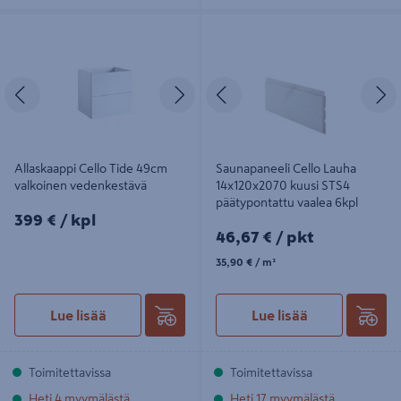
Allaskaappi Cello Tide 49cm
Saunapaneeli Cello Lauha
valkoinen vedenkestävä
14x120x2070 kuusi STS4
päätypontattu vaalea 6kpl
Edellinen
Seuraava
Edellinen
S
Allaskaappi Cello Tide 49cm
Saunapaneeli Cello Lauha
valkoinen vedenkestävä
14x120x2070 kuusi STS4
päätypontattu vaalea 6kpl
399€/kpl
399 €
/ kpl
46,67€/pkt
46,67 €
/ pkt
35,90€/m²
35,90 €
/ m²
Lue lisää
Lue lisää
Toimitettavissa
Toimitettavissa
Heti 4 myymälästä
Heti 17 myymälästä