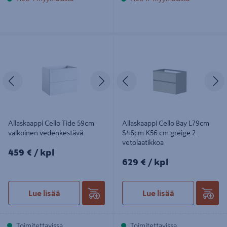
Allaskaappi Cello Tide 59cm
Allaskaappi Cello Bay L79cm S46cm
valkoinen vedenkestävä
K56 cm greige 2 vetolaatikkoa
Edellinen
Seuraava
Edellinen
S
Allaskaappi Cello Tide 59cm
Allaskaappi Cello Bay L79cm
valkoinen vedenkestävä
S46cm K56 cm greige 2
vetolaatikkoa
459€/kpl
459 €
/ kpl
629€/kpl
629 €
/ kpl
Lue lisää
Lue lisää
Toimitettavissa
Toimitettavissa