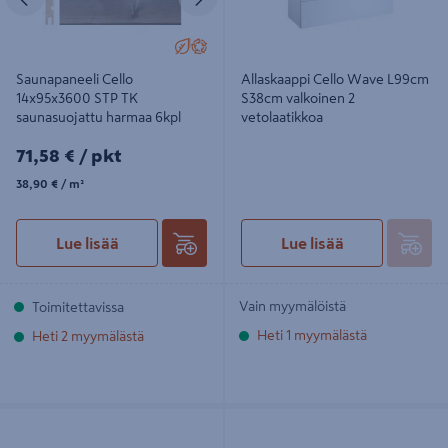
Saunapaneeli Cello
Allaskaappi Cello Wave L99cm
14x95x3600 STP TK
S38cm valkoinen 2
saunasuojattu harmaa 6kpl
vetolaatikkoa
71,58€/pkt
71,58 €
/ pkt
38,90€/m²
38,90 €
/ m²
Lue lisää
Lue lisää
Vain myymälöistä
Toimitettavissa
Heti 1 myymälästä
Heti 2 myymälästä
Allaskaappi Cello Wave L79cm
Saunapaneeli Cello Purmo
S38cm valkoinen 2 vetolaatikkoa
14x120x2070 kuusi STS4