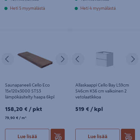
Heti 5 myymälästä
Heti 4 myymälästä
Saunapaneeli Cello Eco
Allaskaappi Cello Bay L59cm S46cm
15x120x3000 STS3 lämpökäsitelty
K56 cm valkoinen 2 vetolaatikkoa
haapa 6kpl
Edellinen
Seuraava
Edellinen
S
Saunapaneeli Cello Eco
Allaskaappi Cello Bay L59cm
15x120x3000 STS3
S46cm K56 cm valkoinen 2
lämpökäsitelty haapa 6kpl
vetolaatikkoa
158,20€/pkt
519€/kpl
158,20 €
/ pkt
519 €
/ kpl
79,90€/m²
79,90 €
/ m²
Lue lisää
Lue lisää