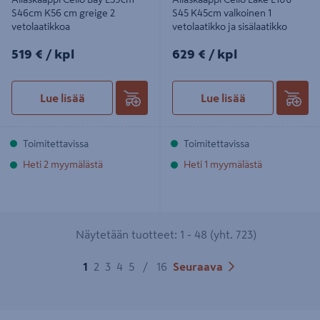
S46cm K56 cm greige 2
S45 K45cm valkoinen 1
vetolaatikkoa
vetolaatikko ja sisälaatikko
519€/kpl
629€/kpl
519 €
/ kpl
629 €
/ kpl
Lue lisää
Lue lisää
Toimitettavissa
Toimitettavissa
Heti 2 myymälästä
Heti 1 myymälästä
Näytetään tuotteet: 1 - 48 (yht. 723)
1
2
3
4
5
/
16
Seuraava