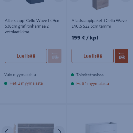
Allaskaappi Cello Wave L49cm
Allaskaappipaketti Cello Wave
S38cm grafiitinharmaa 2
L40,5 S22,5cm tammi
vetolaatikkoa
199€/kpl
199 €
/ kpl
Lue lisää
Lue lisää
Vain myymälöistä
Toimitettavissa
Heti 2 myymälästä
Heti 1 myymälästä
Saunapaneeli Cello 14x95x3600 STP
Allaskaappi Cello Wave L99cm
TK saunasuojattu harmaa 6kpl
S38cm valkoinen 2 vetolaatikkoa
Edellinen
Seuraava