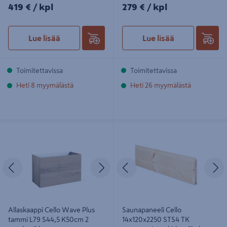
419€/kpl
279€/kpl
419 €
/ kpl
279 €
/ kpl
Lue lisää
Lue lisää
Toimitettavissa
Toimitettavissa
Heti 8 myymälästä
Heti 26 myymälästä
Allaskaappi Cello Wave Plus tammi
Saunapaneeli Cello 14x120x2250
L79 S44,5 K50cm 2 vetolaatikkoa
STS4 TK saunasuojattu kirkas 6kpl
Edellinen
Seuraava
Edellinen
S
Allaskaappi Cello Wave Plus
Saunapaneeli Cello
tammi L79 S44,5 K50cm 2
14x120x2250 STS4 TK