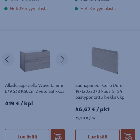
Heti 39 myymälästä
Heti 8 myymälästä
Allaskaappi Cello Wave tammi L79
Saunapaneeli Cello Uuro
S38 K50cm 2 vetolaatikkoa
14x120x2070 kuusi STS4
päätypontattu hiekka 6kpl
Edellinen
Seuraava
Allaskaappi Cello Wave tammi
Saunapaneeli Cello Uuro
L79 S38 K50cm 2 vetolaatikkoa
14x120x2070 kuusi STS4
päätypontattu hiekka 6kpl
419€/kpl
419 €
/ kpl
46,67€/pkt
46,67 €
/ pkt
35,90€/m²
35,90 €
/ m²
Lue lisää
Lue lisää