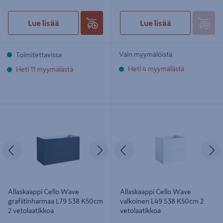
Lue lisää
Lue lisää
Vain myymälöistä
Toimitettavissa
Heti 4 myymälästä
Heti 11 myymälästä
Allaskaappi Cello Wave
Allaskaappi Cello Wave valkoinen
grafiitinharmaa L79 S38 K50cm 2
L49 S38 K50cm 2 vetolaatikkoa
vetolaatikkoa
Edellinen
Seuraava
Edellinen
S
Allaskaappi Cello Wave
Allaskaappi Cello Wave
grafiitinharmaa L79 S38 K50cm
valkoinen L49 S38 K50cm 2
2 vetolaatikkoa
vetolaatikkoa