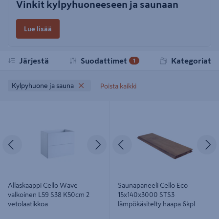
Vinkit kylpyhuoneeseen ja saunaan
Lue lisää
Järjestä
Suodattimet
Kategoriat
1
Kylpyhuone ja sauna
Poista kaikki
Allaskaappi Cello Wave valkoinen
Saunapaneeli Cello Eco
L59 S38 K50cm 2 vetolaatikkoa
15x140x3000 STS3 lämpökäsitelty
haapa 6kpl
Edellinen
Seuraava
Edellinen
S
Allaskaappi Cello Wave
Saunapaneeli Cello Eco
valkoinen L59 S38 K50cm 2
15x140x3000 STS3
vetolaatikkoa
lämpökäsitelty haapa 6kpl