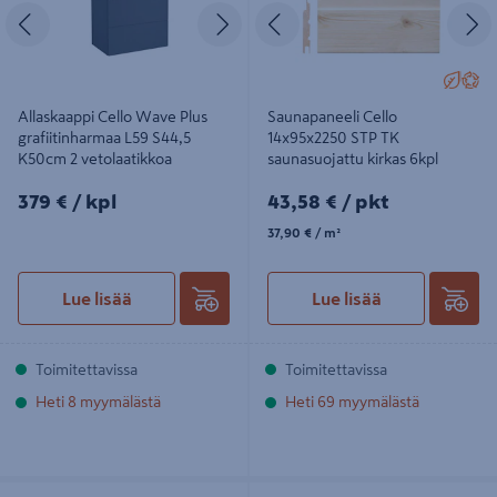
Edellinen
Seuraava
Edellinen
S
Allaskaappi Cello Wave Plus
Saunapaneeli Cello
grafiitinharmaa L59 S44,5
14x95x2250 STP TK
K50cm 2 vetolaatikkoa
saunasuojattu kirkas 6kpl
379€/kpl
43,58€/pkt
379 €
/ kpl
43,58 €
/ pkt
37,90€/m²
37,90 €
/ m²
Lue lisää
Lue lisää
Toimitettavissa
Toimitettavissa
Heti 8 myymälästä
Heti 69 myymälästä
Allaskaappi Cello Wave Plus
Allaskaappi Cello Lake L60 S45