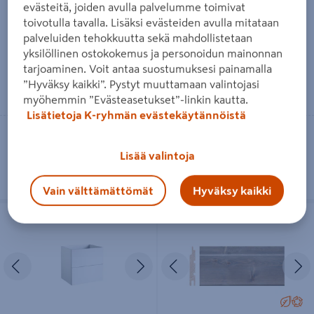
valkoinen L79 S38 K50cm 2
S38cm valkoinen 2
evästeitä, joiden avulla palvelumme toimivat
vetolaatikkoa
vetolaatikkoa
toivotulla tavalla. Lisäksi evästeiden avulla mitataan
palveluiden tehokkuutta sekä mahdollistetaan
419€/kpl
419 €
/ kpl
yksilöllinen ostokokemus ja personoidun mainonnan
tarjoaminen. Voit antaa suostumuksesi painamalla
”Hyväksy kaikki”. Pystyt muuttamaan valintojasi
Lue lisää
Lue lisää
myöhemmin ”Evästeasetukset”-linkin kautta.
Lisätietoja K-ryhmän evästekäytännöistä
Vain myymälöistä
Toimitettavissa
Heti 1 myymälästä
Heti 22 myymälästä
Lisää valintoja
Vain välttämättömät
Hyväksy kaikki
Allaskaappi Cello Wave L49cm
Saunapaneeli Cello 14x95x2250 STP
S38cm valkoinen 2 vetolaatikkoa
TK saunasuojattu harmaa 6kpl
Edellinen
Seuraava
Edellinen
S