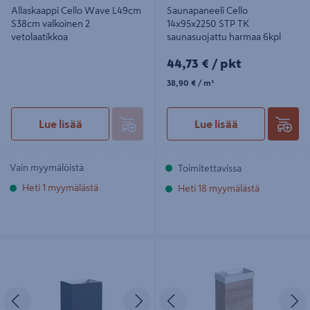
Allaskaappi Cello Wave L49cm
Saunapaneeli Cello
S38cm valkoinen 2
14x95x2250 STP TK
vetolaatikkoa
saunasuojattu harmaa 6kpl
44,73€/pkt
44,73 €
/ pkt
38,90€/m²
38,90 €
/ m²
Lue lisää
Lue lisää
Vain myymälöistä
Toimitettavissa
Heti 1 myymälästä
Heti 18 myymälästä
Allaskaappi Cello Wave L49cm
Allaskaappipaketti Cello Wave
S38cm grafiitinharmaa 2
L40,5 S22,5cm tammi
vetolaatikkoa
Edellinen
Seuraava
Edellinen
S