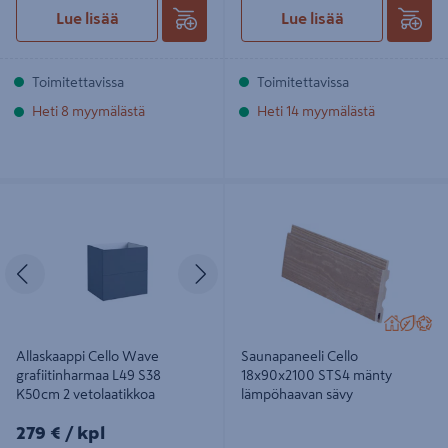
Lue lisää
Lue lisää
Toimitettavissa
Toimitettavissa
Heti 8 myymälästä
Heti 14 myymälästä
Allaskaappi Cello Wave
Saunapaneeli Cello 18x90x2100
grafiitinharmaa L49 S38 K50cm 2
STS4 mänty lämpöhaavan sävy
vetolaatikkoa
Edellinen
Seuraava
Allaskaappi Cello Wave
Saunapaneeli Cello
grafiitinharmaa L49 S38
18x90x2100 STS4 mänty
K50cm 2 vetolaatikkoa
lämpöhaavan sävy
279€/kpl
279 €
/ kpl