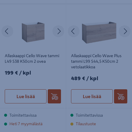
Allaskaappi Cello Wave tammi L49
Allaskaappi Cello Wave Plus tammi
S38 K50cm 2 ovea
L99 S44,5 K50cm 2 vetolaatikkoa
Edellinen
Seuraava
Edellinen
S
Allaskaappi Cello Wave tammi
Allaskaappi Cello Wave Plus
L49 S38 K50cm 2 ovea
tammi L99 S44,5 K50cm 2
vetolaatikkoa
199€/kpl
199 €
/ kpl
489€/kpl
489 €
/ kpl
Lue lisää
Lue lisää
Toimitettavissa
Toimitettavissa
Heti 7 myymälästä
Tilaustuote