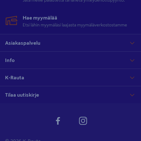
Jätä meille palautetta tai lähetä yhteydenottopyyntö.
Hae myymälää
Etsi lähin myymäläsi laajasta myymäläverkostostamme
Asiakaspalvelu
Info
K-Rauta
Tilaa uutiskirje