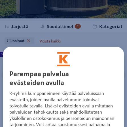
Järjestä
Suodattimet
Kategoriat
1
Ulkoaltaat
Poista kaikki
Ulkoporeallas Cello Vanaja
Ulkoporeallas Cello Suvas
Valmistettu Suomessa
Valmistettu Suomessa
Edellinen
Seuraava
Edellinen
S
Parempaa palvelua
evästeiden avulla
K-ryhmä kumppaneineen käyttää palveluissaan
Ulkoporeallas Cello Vanaja
Ulkoporeallas Cello Suvas
evästeitä, joiden avulla palvelumme toimivat
toivotulla tavalla. Lisäksi evästeiden avulla mitataan
4495€/kpl
7495€/kpl
4 495 €
/ kpl
7 495 €
/ kpl
palveluiden tehokkuutta sekä mahdollistetaan
yksilöllinen ostokokemus ja personoidun mainonnan
tarjoaminen. Voit antaa suostumuksesi painamalla
Lue lisää
Lue lisää