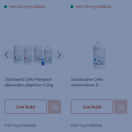
Heti 34 myymälästä
Heti 29 myymälästä
Starttisetti Cello Maxipack
Saostusaine Cello nestemäinen 1l
allasveden ylläpitoon 4,5kg
Edellinen
Seuraava
Starttisetti Cello Maxipack
Saostusaine Cello
allasveden ylläpitoon 4,5kg
nestemäinen 1l
Lue lisää
Lue lisää
Vain myymälöistä
Vain myymälöistä