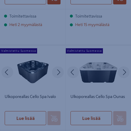
Toimitettavissa
Toimitettavissa
Heti 2 myymälästä
Heti 15 myymälästä
Ulkoporeallas Cello Spa Ivalo
Ulkoporeallas Cello Spa Ounas
Valmistettu Suomessa
Valmistettu Suomessa
Edellinen
Seuraava
Edellinen
S
Ulkoporeallas Cello Spa Ivalo
Ulkoporeallas Cello Spa Ounas
Lue lisää
Lue lisää