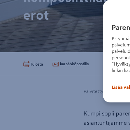
erot
Parem
K-ryhmä 
palvelum
palvelui
personoi
”Hyväksy
Jaa sähköpostilla
Tulosta
linkin ka
Lisää va
Päivitetty 20.05.2022
Kumpi sopii parem
asiantuntijamme v