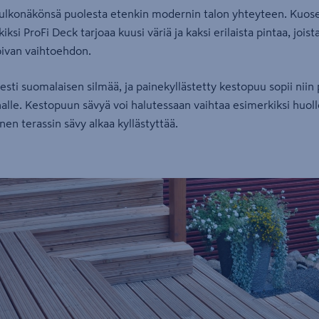
 ulkonäkönsä puolesta etenkin modernin talon yhteyteen. Kuosej
iksi ProFi Deck tarjoaa kuusi väriä ja kaksi erilaista pintaa, joist
pivan vaihtoehdon.
esti suomalaisen silmää, ja painekyllästetty kestopuu sopii niin
alle. Kestopuun sävyä voi halutessaan vaihtaa esimerkiksi huoll
en terassin sävy alkaa kyllästyttää.