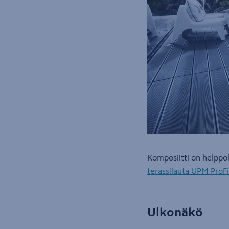
Komposiitti on helppoh
terassilauta UPM Pro
Ulkonäkö