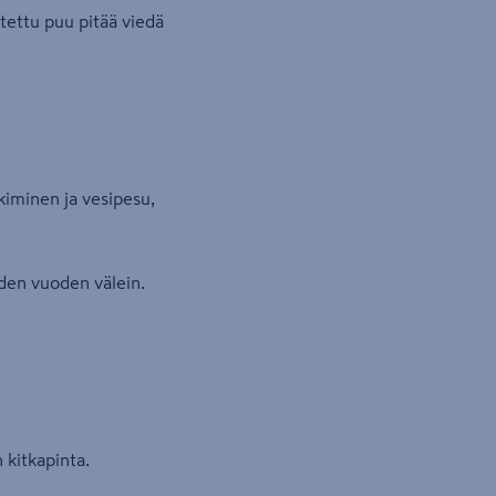
tettu puu pitää viedä
hkiminen ja vesipesu,
iden vuoden välein.
 kitkapinta.