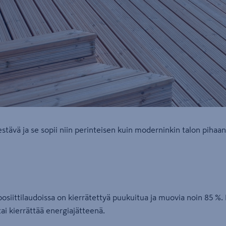
stävä ja se sopii niin perinteisen kuin moderninkin talon pihaan
iittilaudoissa on kierrätettyä puukuitua ja muovia noin 85 %. P
ai kierrättää energiajätteenä.