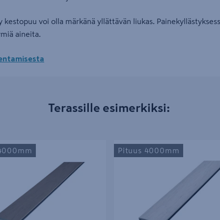
ty kestopuu voi olla märkänä yllättävän liukas. Painekyllästykses
miä aineita.
kentamisesta
Terassille esimerkiksi:
a UPM ProFi Piazza One Californian
Terassilauta UPM ProFi Piazza One
 4000mm
Pituus 4000mm
0x4000
25x140x4000