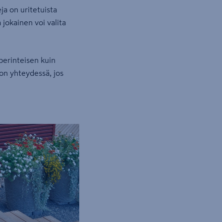
a on uritetuista
a jokainen voi valita
 perinteisen kuin
on yhteydessä, jos