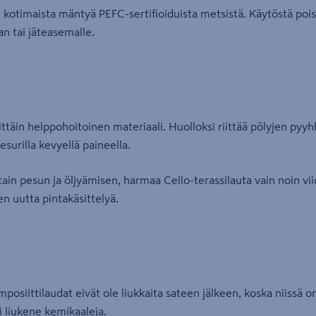
otimaista mäntyä PEFC-sertifioiduista metsistä. Käytöstä pois
an tai jäteasemalle.
ittäin helppohoitoinen materiaali. Huolloksi riittää pölyjen pyy
surilla kevyellä paineella.
tain pesun ja öljyämisen, harmaa Cello-terassilauta vain noin vi
n uutta pintakäsittelyä.
osiittilaudat eivät ole liukkaita sateen jälkeen, koska niissä on
i liukene kemikaaleja.