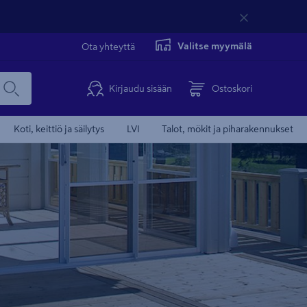
Valitse myymälä
Ota yhteyttä
Kirjaudu sisään
Ostoskori
Koti, keittiö ja säilytys
LVI
Talot, mökit ja piharakennukset