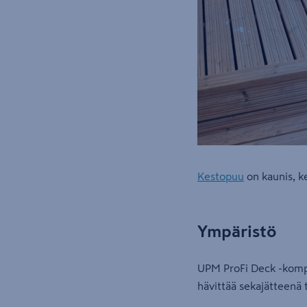
Kestopuu
on kaunis, ke
Ympäristö
UPM ProFi Deck -kompos
hävittää sekajätteenä t