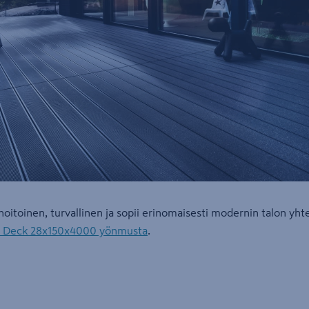
oitoinen, turvallinen ja sopii erinomaisesti modernin talon yh
Fi Deck 28x150x4000 yönmusta
.