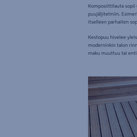
Komposiittilauta sopii
puujäljitelmiin. Esimerk
itselleen parhaiten so
Kestopuu hivelee yleis
moderninkin talon rinn
maku muuttuu tai entin