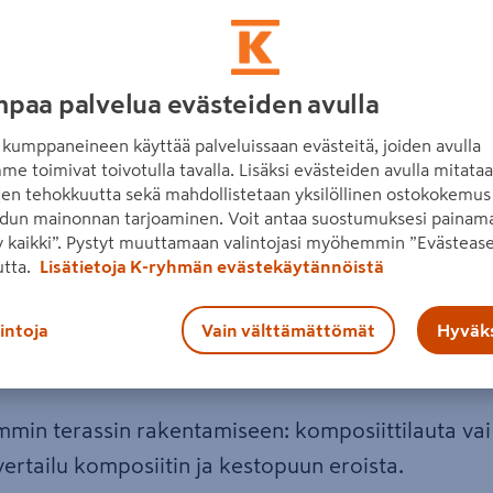
paa palvelua evästeiden avulla
kumppaneineen käyttää palveluissaan evästeitä, joiden avulla
me toimivat toivotulla tavalla. Lisäksi evästeiden avulla mitata
den tehokkuutta sekä mahdollistetaan yksilöllinen ostokokemus 
dun mainonnan tarjoaminen. Voit antaa suostumuksesi painama
 kaikki”. Pystyt muuttamaan valintojasi myöhemmin ”Evästease
utta.
Lisätietoja K-ryhmän evästekäytännöistä
lintoja
Vain välttämättömät
Hyväks
min terassin rakentamiseen: komposiittilauta va
ertailu komposiitin ja kestopuun eroista.