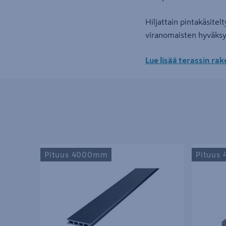
Hiljattain pintakäsitel
viranomaisten hyväksy
Lue lisää terassin ra
Terassilauta UPM ProFi Deck 28x150x4000
Terassilaut
Pituus 4000mm
Pituus
yönmusta
Oak 25x14