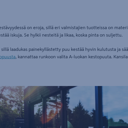
stävyydessä on eroja, sillä eri valmistajien tuotteissa on materi
stää iskuja. Se hylkii nesteitä ja likaa, koska pinta on suljettu.
illä laadukas painekyllästetty puu kestää hyvin kulutusta ja sää
opuusta
, kannattaa runkoon valita A-luokan kestopuuta. Kansilau