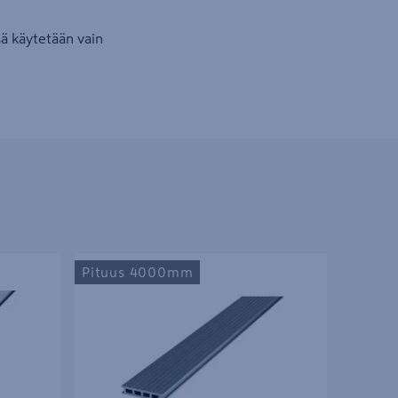
sä käytetään vain
 Nordic Ash
Terassilauta UPM ProFi Deck 28x150x4000
Pituus 4000mm
kivenharmaa