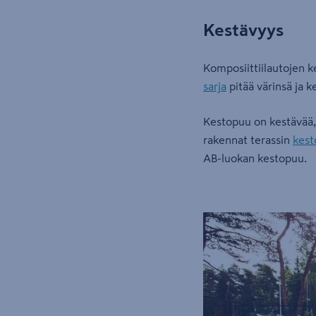
Kestävyys
Komposiittiilautojen ke
sarja
pitää värinsä ja ke
Kestopuu on kestävää, s
rakennat terassin
kest
AB-luokan kestopuu.