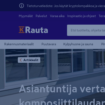
Tietoturvatiedote: Jos käytät kryptolompakkoa ja vierai
Myymälät
Palvelut
Varaa aika
Inspiraatio ja ohjeet
Tera
Rakennusmateriaalit
Puutavara
Kylpyhuone ja sauna
Pi
Artikkelit
Asiantuntija verta
komposiittilauda