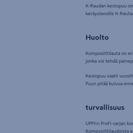
K-Raudan kestopuu on k
keräyslavoille K-Rauta
Huolto
Komposiittilauta on er
jonka voi tehdä painepe
Kestopuu vaatii vuosit
Puun pitää kuivua enne
turvallisuus
UPM:n ProFi-sarjan komp
Komposiittilaudoista e