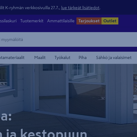
lit K-ryhmän verkkosivuilla 27.7.,
lue tärkeät lisätiedot
.
ssilaskuri
Tuotemerkit
Ammattilaisille
Tarjoukset
Outlet
ntamateriaalit
Maalit
Työkalut
Piha
Sähkö ja valaisimet
a:
n ja kestopuun