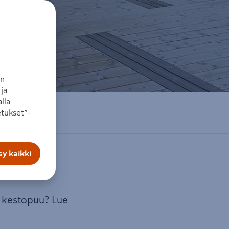
an
ja
lla
tukset”-
y kaikki
i kestopuu? Lue