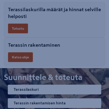
Terassilaskurilla määrät ja hinnat selville
helposti
Tutustu
Terassin rakentaminen
Katso ohje
Suunnittele & toteuta
Terassilaskuri
Terassin rakentamisen hinta