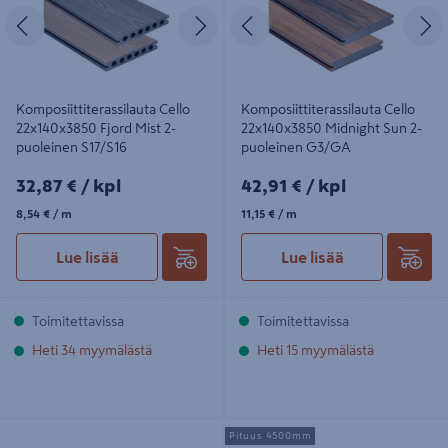
Edellinen
Seuraava
Edellinen
S
Komposiittiterassilauta Cello
Komposiittiterassilauta Cello
22x140x3850 Fjord Mist 2-
22x140x3850 Midnight Sun 2-
puoleinen S17/S16
puoleinen G3/GA
32,87€/kpl
42,91€/kpl
32,87 €
/ kpl
42,91 €
/ kpl
8,54€/m
11,15€/m
8,54 €
/ m
11,15 €
/ m
Lue lisää
Lue lisää
Toimitettavissa
Toimitettavissa
Heti 34 myymälästä
Heti 15 myymälästä
Terassilauta Luna SHP Profix 3
Terassilauta Cello kestopuu ruskea
Pituus 4500mm
32x166 lämpökäsitelty kuusi harjattu
sileä 33x170x4500 NTR/AB