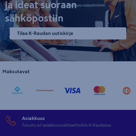
ja ideat suoraan
sähköpostiin
Tilaa K-Raudan uutiskirje
Maksutavat
Asiakkuus
Tutustu eri asiakkuusvaihtoehtoihin K-Raudassa.