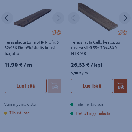
Edellinen
Seuraava
Edellinen
S
Terassilauta Luna SHP Profix 3
Terassilauta Cello kestopuu
32x166 lämpökäsitelty kuusi
ruskea sileä 33x170x4500
harjattu
NTR/AB
11,90€/m
26,53€/kpl
11,90 €
/ m
26,53 €
/ kpl
5,90€/m
5,90 €
/ m
Lue lisää
Lue lisää
Vain myymälöistä
Toimitettavissa
Tilaustuote
Heti 21 myymälästä