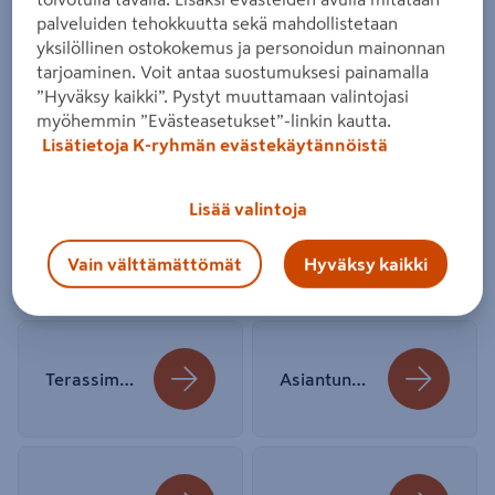
Tutustu
palveluiden tehokkuutta sekä mahdollistetaan
yksilöllinen ostokokemus ja personoidun mainonnan
tarjoaminen. Voit antaa suostumuksesi painamalla
Terassin rakennus
”Hyväksy kaikki”. Pystyt muuttamaan valintojasi
myöhemmin ”Evästeasetukset”-linkin kautta.
käyntiin näillä:
Lisätietoja K-ryhmän evästekäytännöistä
Lisää valintoja
Terassin rakentaminen – katso perusohje
Kolme erilaista terassityyppiä: valitse sopivin
Vain välttämättömät
Hyväksy kaikki
Terassimateriaalit esittelyssä
Asiantuntija vertaa: komposiittilaudan ja kestopuun erot