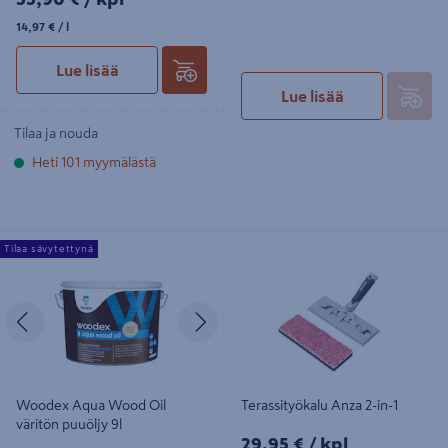
14,97€/l
14,97 €
/ l
Lue lisää
Lue lisää
Tilaa ja nouda
Heti 101 myymälästä
Woodex Aqua Wood Oil väritön
Terassityökalu Anza 2-in-1
Tilaa sävytettynä
puuöljy 9l
Edellinen
Seuraava
Woodex Aqua Wood Oil
Terassityökalu Anza 2-in-1
väritön puuöljy 9l
29,95€/kpl
29,95 €
/ kpl