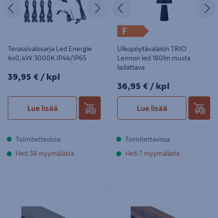
Edellinen
Seuraava
Edellinen
S
F
Terassivalosarja Led Energie
Ulkopöytävalaisin TRIO
4x0,4W 3000K IP44/IP65
Lennon led 180lm musta
ladattava
39,95€/kpl
39,95 €
/ kpl
36,95€/kpl
36,95 €
/ kpl
Lue lisää
Lue lisää
Toimitettavissa
Toimitettavissa
Heti 38 myymälästä
Heti 7 myymälästä
Komposiittiterassilauta Cello
Komposiittiterassilauta Cello
22x140x3850 Fjord Mist 2-puoleinen
22x140x3850 Midnight Sun 2-
S17/S16
puoleinen G3/GA