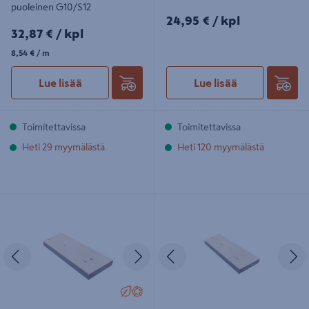
puoleinen G10/S12
24,95€/kpl
24,95 €
/ kpl
32,87€/kpl
32,87 €
/ kpl
8,54€/m
8,54 €
/ m
Lue lisää
Lue lisää
Toimitettavissa
Toimitettavissa
Heti 29 myymälästä
Heti 120 myymälästä
Terassilauta Pölkky 28x145x4200
Terassilauta Kuhmo 28x127x5400
mänty sydänpuu
mänty sydänpuu
Edellinen
Seuraava
Edellinen
S