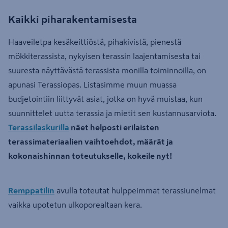
Kaikki piharakentamisesta
Haaveiletpa kesäkeittiöstä, pihakivistä, pienestä
mökkiterassista, nykyisen terassin laajentamisesta tai
suuresta näyttävästä terassista monilla toiminnoilla, on
apunasi Terassiopas. Listasimme muun muassa
budjetointiin liittyvät asiat, jotka on hyvä muistaa, kun
suunnittelet uutta terassia ja mietit sen kustannusarviota.
Terassilaskurilla
näet helposti erilaisten
terassimateriaalien vaihtoehdot, määrät ja
kokonaishinnan toteutukselle, kokeile nyt!
Remppatilin
avulla toteutat hulppeimmat terassiunelmat
vaikka upotetun ulkoporealtaan kera.