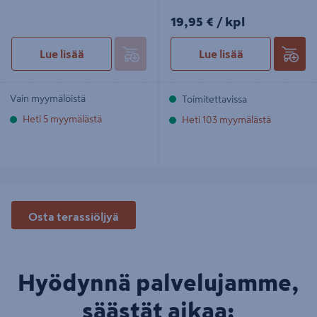
19,95€/kpl
19,95 €
/ kpl
Lue lisää
Lue lisää
Vain myymälöistä
Toimitettavissa
Heti 5 myymälästä
Heti 103 myymälästä
Osta terassiöljyä
Hyödynnä palvelujamme,
säästät aikaa: