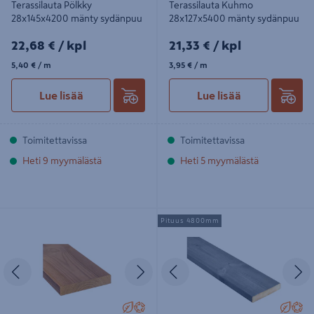
Terassilauta Pölkky
Terassilauta Kuhmo
28x145x4200 mänty sydänpuu
28x127x5400 mänty sydänpuu
22,68€/kpl
21,33€/kpl
22,68 €
/ kpl
21,33 €
/ kpl
5,40€/m
3,95€/m
5,40 €
/ m
3,95 €
/ m
Lue lisää
Lue lisää
Toimitettavissa
Toimitettavissa
Heti 9 myymälästä
Heti 5 myymälästä
Terassilauta Siparila 26x140x4500
Terassilauta Cello kestopuu harmaa
Pituus 4800mm
lämpökäsitelty mänty
sileä 28x145x4800 NTR/AB
Edellinen
Seuraava
Edellinen
S