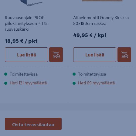
Ruuvausohjain PROF
Aitaelementti Goodiy Kirsikka
piilokiinnitykseen + T15
80x180cm ruskea
ruuvauskärki
49,95€/kpl
49,95 €
/ kpl
18,95€/pkt
18,95 €
/ pkt
Lue lisää
Lue lisää
Toimitettavissa
Toimitettavissa
Heti 121 myymälästä
Heti 69 myymälästä
Osta terassilautaa