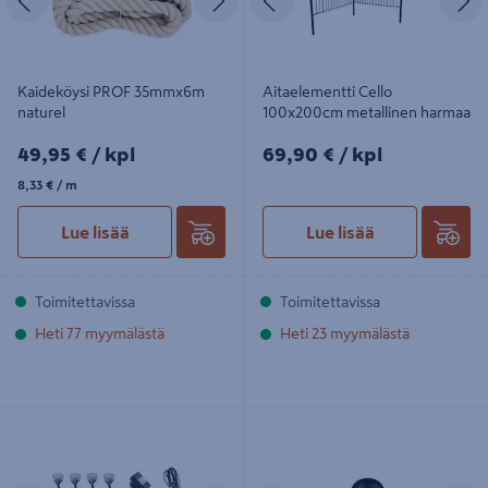
Kaideköysi PROF 35mmx6m
Aitaelementti Cello
naturel
100x200cm metallinen harmaa
49,95€/kpl
69,90€/kpl
49,95 €
/ kpl
69,90 €
/ kpl
8,33€/m
8,33 €
/ m
Lue lisää
Lue lisää
Toimitettavissa
Toimitettavissa
Heti 77 myymälästä
Heti 23 myymälästä
Terassivalosarja Led Energie
Ulkopöytävalaisin TRIO Lennon led
4x0,4W 3000K IP44/IP65
180lm musta ladattava