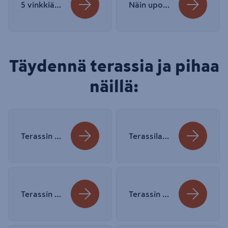
5 vinkkiä, suojaisan terassin tekoon
Näin upotat terassiin ulkoporealtaan ja paljun
Täydennä terassia ja pihaa
näillä:
Terassin katos: kennolevy vai valokate?
Terassilaudan piilokiinnitys CAMO-piilokiinnitystekniikalla
Terassin kaidemalleja: 7 x terassin kaide
Terassin kaiteen rakennusohje ja sokkeliristikot