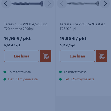
Edellinen
Seuraava
Edellinen
S
Terassiruuvi PROF 4,5x55 rst
Terassiruuvi PROF 5x70 rst A2
T20 harmaa 200kpl
T25 100kpl
14,95€/pkt
14,95€/pkt
14,95 €
/ pkt
14,95 €
/ pkt
0,07€/kpl
0,15€/kpl
0,07 €
/ kpl
0,15 €
/ kpl
Lue lisää
Lue lisää
Toimitettavissa
Toimitettavissa
Heti 79 myymälästä
Heti 123 myymälästä
Valtti Plus Terassiöljy 9l
kelonharmaa