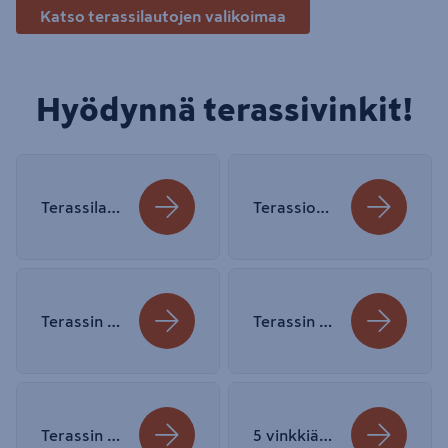
Katso terassilautojen valikoimaa
Hyödynnä terassivinkit!
Terassilaskurilla näet tarvikkeiden määrät ja hinnat
Terassiopas apunasi, katso ohjeet ja tarvikkeet
Terassin rakentamisen hinta – Ota nämä huomioon, kun budjetoit
Terassin rakentaminen – Katso perusohje
Terassin perustustyöt – Näin rakennat kestävän terassin
5 vinkkiä, joilla rakennat suojaisan terassin