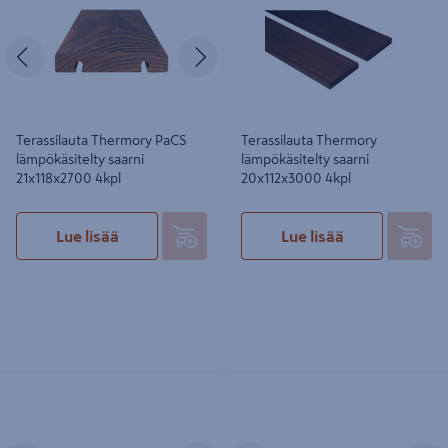
4kpl
4kpl
Edellinen
Seuraava
Terassilauta Thermory PaCS
Terassilauta Thermory
lämpökäsitelty saarni
lämpökäsitelty saarni
21x118x2700 4kpl
20x112x3000 4kpl
Lue lisää
Lue lisää
Terassiruuvi PROF 4,5x55 rst T20
Terassiruuvi PROF 5x70 rst A2 T25
harmaa 200kpl
100kpl