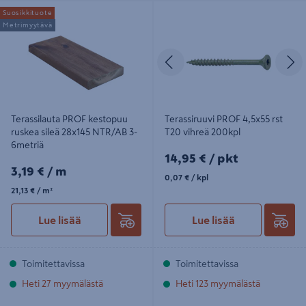
Terassilauta PROF kestopuu ruskea
Terassiruuvi PROF 4,5x55 rst T20
Suosikkituote
sileä 28x145 NTR/AB 3-6metriä
vihreä 200kpl
Metrimyytävä
Edellinen
S
Terassilauta PROF kestopuu
Terassiruuvi PROF 4,5x55 rst
ruskea sileä 28x145 NTR/AB 3-
T20 vihreä 200kpl
6metriä
14,95€/pkt
14,95 €
/ pkt
3,19€/m
3,19 €
/ m
0,07€/kpl
0,07 €
/ kpl
21,13€/m²
21,13 €
/ m²
Lue lisää
Lue lisää
Toimitettavissa
Toimitettavissa
Heti 27 myymälästä
Heti 123 myymälästä