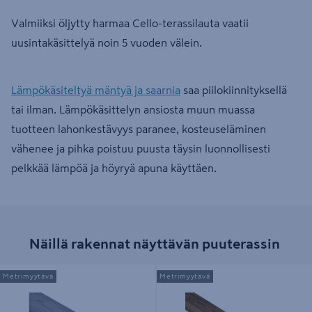
Valmiiksi öljytty harmaa Cello-terassilauta vaatii
uusintakäsittelyä noin 5 vuoden välein.
Lämpökäsiteltyä mäntyä ja saarnia
saa piilokiinnityksellä
tai ilman. Lämpökäsittelyn ansiosta muun muassa
tuotteen lahonkestävyys paranee, kosteuseläminen
vähenee ja pihka poistuu puusta täysin luonnollisesti
pelkkää lämpöä ja höyryä apuna käyttäen.
Näillä rakennat näyttävän puuterassin
Terassilauta Cello kestopuu harmaa
Terassilauta Cello kestopuu ruskea
Metrimyytävä
Metrimyytävä
sileä 28x145 NTR/AB 3-6 metriä
sileä 33x170 NTR/AB 3-6 metriä