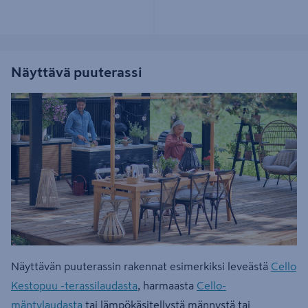
Näyttävä puuterassi
Näyttävän puuterassin rakennat esimerkiksi leveästä
Cello
Kestopuu -terassilaudasta
, harmaasta
Cello-
mäntylaudasta
tai lämpökäsitellystä männystä tai