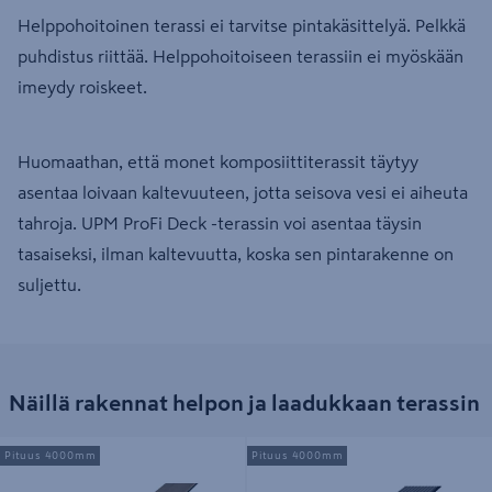
Helppohoitoinen terassi ei tarvitse pintakäsittelyä. Pelkkä
puhdistus riittää. Helppohoitoiseen terassiin ei myöskään
imeydy roiskeet.
Huomaathan, että monet komposiittiterassit täytyy
asentaa loivaan kaltevuuteen, jotta seisova vesi ei aiheuta
tahroja. UPM ProFi Deck -terassin voi asentaa täysin
tasaiseksi, ilman kaltevuutta, koska sen pintarakenne on
suljettu.
Näillä rakennat helpon ja laadukkaan terassin
Terassilauta UPM ProFi Piazza One
Terassilauta UPM ProFi Deck
Pituus 4000mm
Pituus 4000mm
Californian Oak 25x140x4000
28x150x4000 yönmusta