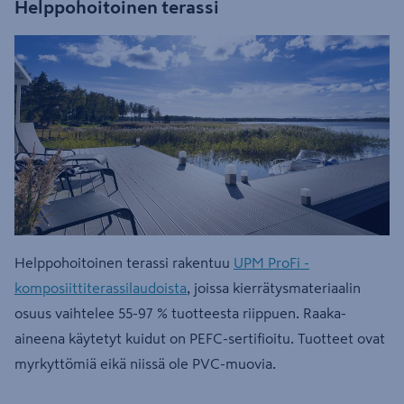
Helppohoitoinen terassi
Helppohoitoinen terassi rakentuu
UPM ProFi -
komposiittiterassilaudoista
, joissa kierrätysmateriaalin
osuus vaihtelee 55-97 % tuotteesta riippuen. Raaka-
aineena käytetyt kuidut on PEFC-sertifioitu. Tuotteet ovat
myrkyttömiä eikä niissä ole PVC-muovia.