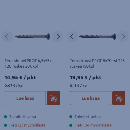
Terassiruuvi PROF 4,5x55 rst T20
Terassiruuvi PROF 5x70 rst T25
ruskea 200kpl
ruskea 150kpl
Edellinen
Seuraava
Edellinen
S
Terassiruuvi PROF 4,5x55 rst
Terassiruuvi PROF 5x70 rst T25
T20 ruskea 200kpl
ruskea 150kpl
14,95€/pkt
19,95€/pkt
14,95 €
/ pkt
19,95 €
/ pkt
0,07€/kpl
0,13€/kpl
0,07 €
/ kpl
0,13 €
/ kpl
Lue lisää
Lue lisää
Toimitettavissa
Toimitettavissa
Heti 123 myymälästä
Heti 104 myymälästä