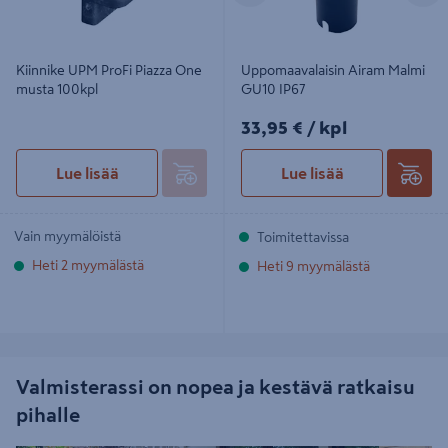
Kiinnike UPM ProFi Piazza One
Uppomaavalaisin Airam Malmi
musta 100kpl
GU10 IP67
33,95€/kpl
33,95 €
/ kpl
Lue lisää
Lue lisää
Vain myymälöistä
Toimitettavissa
Heti 2 myymälästä
Heti 9 myymälästä
Valmisterassi on nopea ja kestävä ratkaisu
pihalle