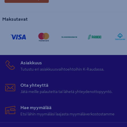
Maksutavat
Asiakkuus
Tutustu eri asiakkuusvaihtoehtoihin K-Raudassa.
Ota yhteyttä
Jätä meille palautetta tai lähetä yhteydenottopyyntö.
Hae myymälää
Etsi lähin myymäläsi laajasta myymäläverkostostamme