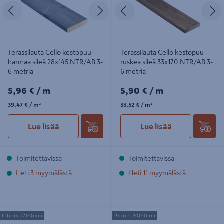
Edellinen
Seuraava
Edellinen
S
Terassilauta Cello kestopuu
Terassilauta Cello kestopuu
harmaa sileä 28x145 NTR/AB 3-
ruskea sileä 33x170 NTR/AB 3-
6 metriä
6 metriä
5,96€/m
5,90€/m
5,96 €
/ m
5,90 €
/ m
39,47€/m²
33,52€/m²
39,47 €
/ m²
33,52 €
/ m²
Lue lisää
Lue lisää
Toimitettavissa
Toimitettavissa
Heti 3 myymälästä
Heti 11 myymälästä
Terassilauta Thermory PaCS
Terassilauta Thermory
Pituus 2700mm
Pituus 3000mm
lämpökäsitelty saarni 21x118x2700
lämpökäsitelty saarni 20x112x3000