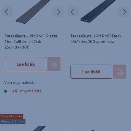
Edellinen
Seuraava
Edellinen
S
Terassilauta UPM ProFi Piazza
Terassilauta UPM ProFi Deck
One Californian Oak
28x150x4000 yönmusta
25x140x4000
Lue lisää
Lue lisää
Vain myymälöistä
Heti 1 myymälästä
Terassilauta UPM ProFi Terrace
T-kiinnike UPM ProFi Deck pieni
Suosikkituote
harmaa 28x127,5x3150
musta 100kpl
Pituus 3150mm