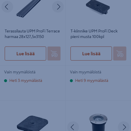
Edellinen
Seuraava
Terassilauta UPM ProFi Terrace
T-kiinnike UPM ProFi Deck
harmaa 28x127,5x3150
pieni musta 100kpl
Lue lisää
Lue lisää
Vain myymälöistä
Vain myymälöistä
Heti 3 myymälästä
Heti 9 myymälästä
Kiinnike UPM ProFi Piazza One
Uppomaavalaisin Airam Malmi GU10
musta 100kpl
IP67
Edellinen
S