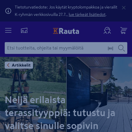
Tietoturvatiedote: Jos käytät kryptolompakkoa ja vierailit
K-ryhmän verkkosivuilla 27.7.,
lue tärkeät lisätiedot
.
Artikkelit
Neljä erilaista
terassityyppiä: tutustu ja
valitse sinulle sopivin