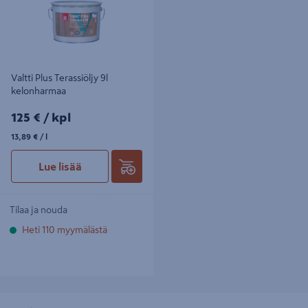
Valtti Plus Terassiöljy 9l
kelonharmaa
125€/kpl
125 €
/ kpl
13,89€/l
13,89 €
/ l
Lue lisää
Tilaa ja nouda
Heti 110 myymälästä