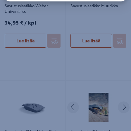
Savustuslaatikko Weber
Savustuslaatikko Muurikka
Universal ss
34,95€/kpl
34,95 €
/ kpl
Lue lisää
Lue lisää
Savustuslaatikko Weber Style 17179
Savustuslaatikko pieni ruostumaton
Edellinen
S