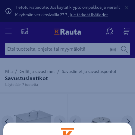
Tietoturvatiedote: Jos käytät kryptolompakkoa ja vierailit
K-ryhmän verkkosivuilla 27.7.,
lue tärkeät lisätiedot
.
Piha
Grillit ja savustimet
Savustimet ja savustuspöntöt
Savustuslaatikot
Näytetään 7 tuotetta
Savustuslaatikko Cello
Savustusastia Muurikka 32cm
39x26,5x14cm rst
Edellinen
Seuraava
Edellinen
S