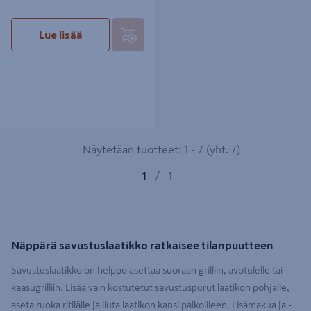
Lue lisää
Näytetään tuotteet: 1 - 7 (yht. 7)
1
/
1
Näppärä savustuslaatikko ratkaisee tilanpuutteen
Savustuslaatikko on helppo asettaa suoraan grilliin, avotulelle tai
kaasugrilliin. Lisää vain kostutetut savustuspurut laatikon pohjalle,
aseta ruoka ritilälle ja liuta laatikon kansi paikoilleen. Lisämakua ja -