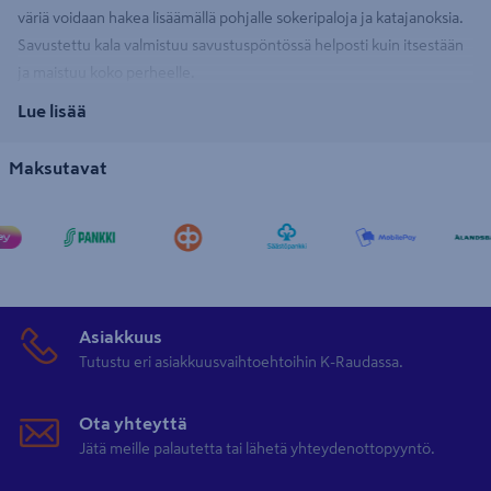
väriä voidaan hakea lisäämällä pohjalle sokeripaloja ja katajanoksia.
Savustettu kala valmistuu savustuspöntössä helposti kuin itsestään
ja maistuu koko perheelle.
Lue lisää
Lihan savustus savustuslaatikossa
Maksutavat
Liha voidaan kypsentää ensin grillissä tai pannulla ja maustaa savulla
lopuksi savustusastiassa tai kypsentää suoraan savustusastiassa.
Savustuspurut
voidaan lisätä myös vasta savustuksen
loppuvaiheessa, jolloin savunmaku on lievempi. Lihaa
savustettaessa leppälastujen lisäksi voidaan käyttää muita
savustuspuulastuja, kuten omenapuuta tai tammea. Täältä voit
Asiakkuus
lukea lisää
savustusvinkkejä
.
Tutustu eri asiakkuusvaihtoehtoihin K-Raudassa.
Valikoimastamme löytyy
Muurikka-savustuslaatikko
sekä
Cello
:n,
Ota yhteyttä
Weber
:n ja
Valugrilli
:n savustuslaatikot. Tutustu ja tilaa!
Jätä meille palautetta tai lähetä yhteydenottopyyntö.