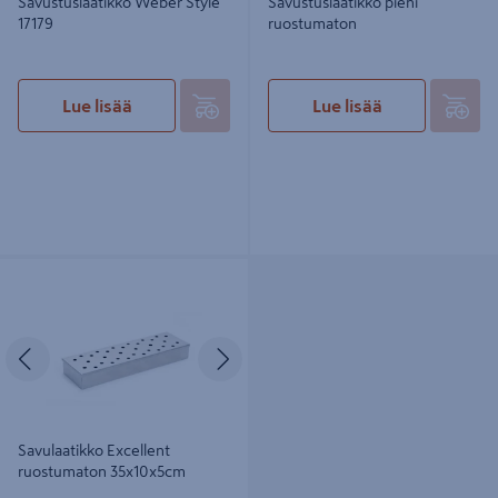
Savustuslaatikko Weber Style
Savustuslaatikko pieni
17179
ruostumaton
Lue lisää
Lue lisää
Savulaatikko Excellent ruostumaton
35x10x5cm
Edellinen
Seuraava
Savulaatikko Excellent
ruostumaton 35x10x5cm