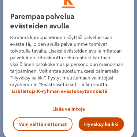
Savustuslaatikko Cello
Savustusastia Muurikka 32cm
Parempaa palvelua
39x26,5x14cm rst
80,87€/kpl
80,87 €
/ kpl
evästeiden avulla
39,95€/kpl
39,95 €
/ kpl
K-ryhmä kumppaneineen käyttää palveluissaan
evästeitä, joiden avulla palvelumme toimivat
Lue lisää
Lue lisää
toivotulla tavalla. Lisäksi evästeiden avulla mitataan
palveluiden tehokkuutta sekä mahdollistetaan
yksilöllinen ostokokemus ja personoidun mainonnan
tarjoaminen. Voit antaa suostumuksesi painamalla
”Hyväksy kaikki”. Pystyt muuttamaan valintojasi
myöhemmin ”Evästeasetukset”-linkin kautta.
Lisätietoja K-ryhmän evästekäytännöistä
Savustuslaatikko Weber Universal ss
Savustuslaatikko Muurikka
Lisää valintoja
Edellinen
Seuraava
Edellinen
S
Vain välttämättömät
Hyväksy kaikki