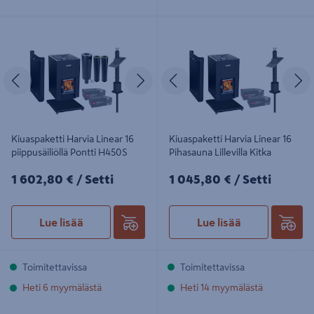
Kiuaspaketti Harvia Linear 16
Kiuaspaketti Harvia Linear 16
piippusäiliöllä Pontti H450S
Pihasauna Lillevilla Kitka
Edellinen
Seuraava
Edellinen
S
Kiuaspaketti Harvia Linear 16
Kiuaspaketti Harvia Linear 16
piippusäiliöllä Pontti H450S
Pihasauna Lillevilla Kitka
1602,80€/Setti
1045,80€/Setti
1 602,80 €
/ Setti
1 045,80 €
/ Setti
Lue lisää
Lue lisää
Toimitettavissa
Toimitettavissa
Heti 6 myymälästä
Heti 14 myymälästä