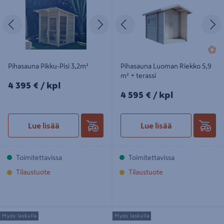
Edellinen
Seuraava
Edellinen
S
Pihasauna Pikku-Pisi 3,2m²
Pihasauna Luoman Riekko 5,9
m² + terassi
4395€/kpl
4 395 €
/ kpl
4595€/kpl
4 595 €
/ kpl
Lue lisää
Lue lisää
Toimitettavissa
Toimitettavissa
Tilaustuote
Tilaustuote
Tynnyrisauna 10,0m²
Tynnyrisauna 5,0m²
Myös laskulla
Myös laskulla