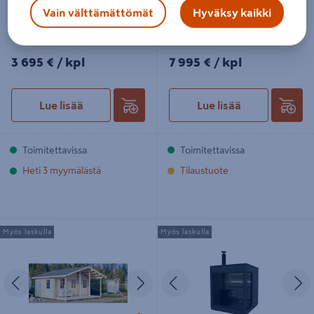
Vain välttämättömät
Hyväksy kaikki
Pihasauna Lillevilla Kuusvesi
Pihasauna Luoman Kihu 13m²
3695€/kpl
7995€/kpl
3 695 €
/ kpl
7 995 €
/ kpl
Lue lisää
Lue lisää
Toimitettavissa
Toimitettavissa
Heti 3 myymälästä
Tilaustuote
Pihasauna Sotka 20m² + terassi 9m²
Pihasauna Cello by Kirami 5,2m²
Myös laskulla
Myös laskulla
Edellinen
Seuraava
Edellinen
S