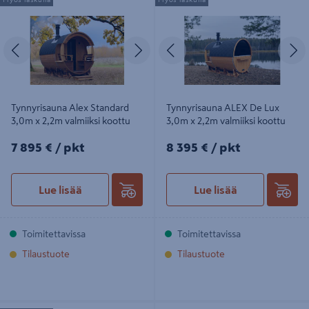
2,2m valmiiksi koottu
2,2m valmiiksi koottu
Edellinen
Seuraava
Edellinen
S
Tynnyrisauna Alex Standard
Tynnyrisauna ALEX De Lux
3,0m x 2,2m valmiiksi koottu
3,0m x 2,2m valmiiksi koottu
7895€/pkt
8395€/pkt
7 895 €
/ pkt
8 395 €
/ pkt
Lue lisää
Lue lisää
Toimitettavissa
Toimitettavissa
Tilaustuote
Tilaustuote
Tynnyrisauna UNO 2,0m x 2,0m
Kiuaspaketti Harvia Linear 16