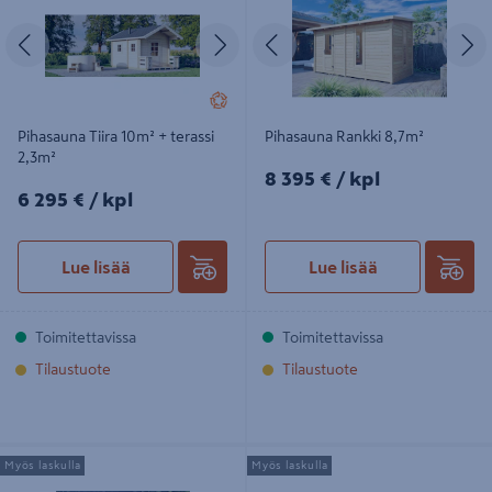
Edellinen
Seuraava
Edellinen
S
Pihasauna Tiira 10m² + terassi
Pihasauna Rankki 8,7m²
2,3m²
8395€/kpl
8 395 €
/ kpl
6295€/kpl
6 295 €
/ kpl
Lue lisää
Lue lisää
Toimitettavissa
Toimitettavissa
Tilaustuote
Tilaustuote
Pihasauna Pikku-Pisi 3,2m²
Pihasauna Luoman Riekko 5,9 m² +
Myös laskulla
Myös laskulla
terassi