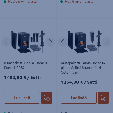
Heti 6 myymälästä
Heti 6 myymälästä
Kiuaspaketti Harvia Linear 16 Pontti
Kiuaspaketti Harvia Linear 16
H425S
piippusäiliöllä Saunamökki
Östermalm
Edellinen
Seuraava
Edellinen
S
Kiuaspaketti Harvia Linear 16
Kiuaspaketti Harvia Linear 16
Pontti H425S
piippusäiliöllä Saunamökki
Östermalm
1492,80€/Setti
1 492,80 €
/ Setti
1264,80€/Setti
1 264,80 €
/ Setti
Lue lisää
Lue lisää