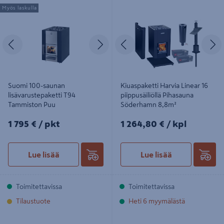
Suomi 100-saunan
Kiuaspaketti Harvia Linear 16
Myös laskulla
lisävarustepaketti T94 Tammiston
piippusäiliöllä Pihasauna Söderhamn
Puu
8,8m²
Edellinen
Seuraava
Edellinen
S
Suomi 100-saunan
Kiuaspaketti Harvia Linear 16
lisävarustepaketti T94
piippusäiliöllä Pihasauna
Tammiston Puu
Söderhamn 8,8m²
1795€/pkt
1264,80€/kpl
1 795 €
/ pkt
1 264,80 €
/ kpl
Lue lisää
Lue lisää
Toimitettavissa
Toimitettavissa
Tilaustuote
Heti 6 myymälästä