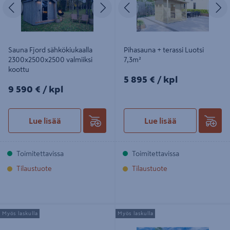
Edellinen
Seuraava
Edellinen
S
Sauna Fjord sähkökiukaalla
Pihasauna + terassi Luotsi
2300x2500x2500 valmiiksi
7,3m²
koottu
5895€/kpl
5 895 €
/ kpl
9590€/kpl
9 590 €
/ kpl
Lue lisää
Lue lisää
Toimitettavissa
Toimitettavissa
Tilaustuote
Tilaustuote
Pihasauna Tiira 10m² + terassi 2,3m²
Pihasauna Rankki 8,7m²
Myös laskulla
Myös laskulla