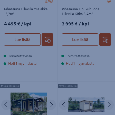
Pihasauna Lillevilla Mielakka
Pihasauna + pukuhuone
13,2m²
Lillevilla Kitka 6,4m²
4495€/kpl
2995€/kpl
4 495 €
/ kpl
2 995 €
/ kpl
Lue lisää
Lue lisää
Toimitettavissa
Toimitettavissa
Heti 1 myymälästä
Heti 1 myymälästä
Saunamökki Östermalm 22,0m²
Sauna Luoman Lillevilla Palovesi
Myös laskulla
Myös laskulla
seinävahvuus 70mm
6,6m²
Edellinen
Seuraava
Edellinen
S