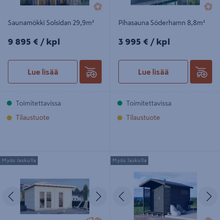
Saunamökki Solsidan 29,9m²
Pihasauna Söderhamn 8,8m²
9895€/kpl
3995€/kpl
9 895 €
/ kpl
3 995 €
/ kpl
Lue lisää
Lue lisää
Toimitettavissa
Toimitettavissa
Tilaustuote
Tilaustuote
Pihasauna Lillevilla Mielakka 13,2m²
Pihasauna + pukuhuone Lillevilla
Myös laskulla
Myös laskulla
Kitka 6,4m²
Edellinen
Seuraava
Edellinen
S