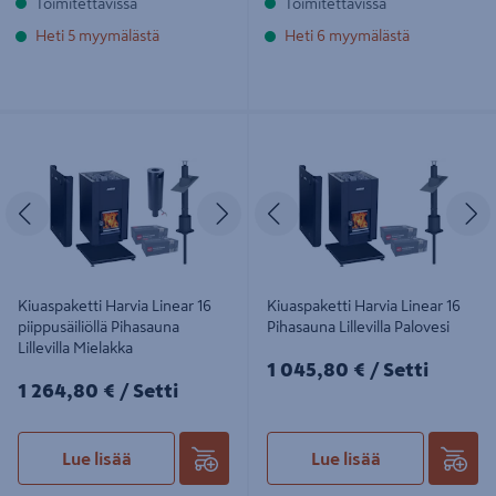
Toimitettavissa
Toimitettavissa
Heti 5 myymälästä
Heti 6 myymälästä
Kiuaspaketti Harvia Linear 16
Kiuaspaketti Harvia Linear 16
piippusäiliöllä Pihasauna Lillevilla
Pihasauna Lillevilla Palovesi
Mielakka
Edellinen
Seuraava
Edellinen
S
Kiuaspaketti Harvia Linear 16
Kiuaspaketti Harvia Linear 16
piippusäiliöllä Pihasauna
Pihasauna Lillevilla Palovesi
Lillevilla Mielakka
1045,80€/Setti
1 045,80 €
/ Setti
1264,80€/Setti
1 264,80 €
/ Setti
Lue lisää
Lue lisää