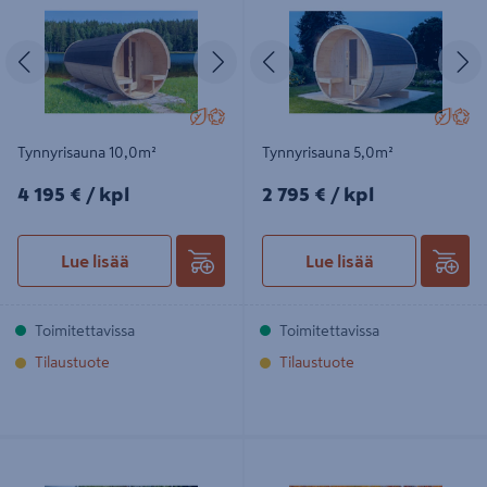
Edellinen
Seuraava
Edellinen
S
Tynnyrisauna 10,0m²
Tynnyrisauna 5,0m²
4195€/kpl
2795€/kpl
4 195 €
/ kpl
2 795 €
/ kpl
Lue lisää
Lue lisää
Toimitettavissa
Toimitettavissa
Tilaustuote
Tilaustuote
Kuubisauna Tommy
Tynnyrisauna Uno Panoraama
2300x2300x2400mm valmiiksi
2800x2000x2100mm valmiiksi