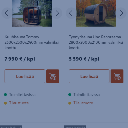
koottu
koottu
Edellinen
Seuraava
Edellinen
S
Kuubisauna Tommy
Tynnyrisauna Uno Panoraama
2300x2300x2400mm valmiiksi
2800x2000x2100mm valmiiksi
koottu
koottu
7990€/kpl
5590€/kpl
7 990 €
/ kpl
5 590 €
/ kpl
Lue lisää
Lue lisää
Toimitettavissa
Toimitettavissa
Tilaustuote
Tilaustuote
Tynnyrisauna Alex Standard 3,0m x
Tynnyrisauna ALEX De Lux 3,0m x
Myös laskulla
Myös laskulla