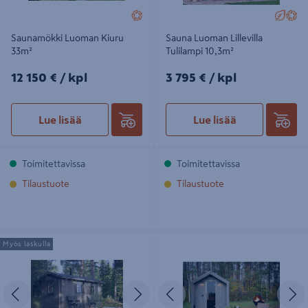
Saunamökki Luoman Kiuru
Sauna Luoman Lillevilla
33m²
Tulilampi 10,3m²
12150€/kpl
3795€/kpl
12 150 €
/ kpl
3 795 €
/ kpl
Lue lisää
Lue lisää
Toimitettavissa
Toimitettavissa
Tilaustuote
Tilaustuote
Pihasauna Kuutsalo harjakatolla
Sauna Fjord puulämmitteisellä
Myös laskulla
8,7m²
kiukaalla 2300x2500x2500 valmiiksi
koottu
Edellinen
Seuraava
Edellinen
S