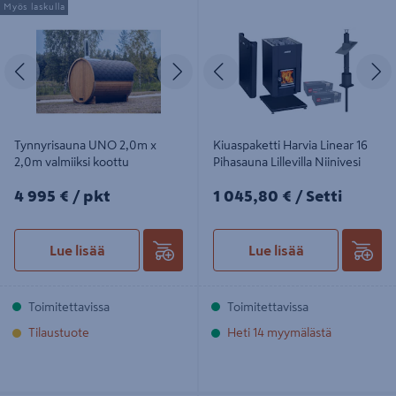
Myös laskulla
valmiiksi koottu
Pihasauna Lillevilla Niinivesi
Edellinen
Seuraava
Edellinen
S
Tynnyrisauna UNO 2,0m x
Kiuaspaketti Harvia Linear 16
2,0m valmiiksi koottu
Pihasauna Lillevilla Niinivesi
4995€/pkt
1045,80€/Setti
4 995 €
/ pkt
1 045,80 €
/ Setti
Lue lisää
Lue lisää
Toimitettavissa
Toimitettavissa
Tilaustuote
Heti 14 myymälästä