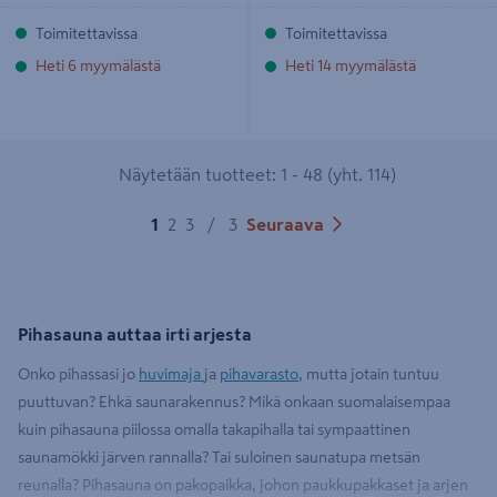
Toimitettavissa
Toimitettavissa
Heti 6 myymälästä
Heti 14 myymälästä
Näytetään tuotteet: 1 - 48 (yht. 114)
1
2
3
/
3
Seuraava
Pihasauna auttaa irti arjesta
Onko pihassasi jo
huvimaja
ja
pihavarasto
, mutta jotain tuntuu
puuttuvan? Ehkä saunarakennus? Mikä onkaan suomalaisempaa
kuin pihasauna piilossa omalla takapihalla tai sympaattinen
saunamökki järven rannalla? Tai suloinen saunatupa metsän
reunalla? Pihasauna on pakopaikka, johon paukkupakkaset ja arjen