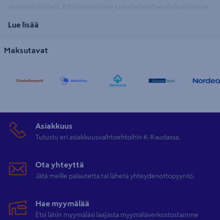
stressi eivät yletä. Eikä hintana tälle kaikelle tarvitse olla koko kesän
saunanrakennusprojekti, sillä K-Raudasta löytyy myös valmis sauna
Lue lisää
sellaisesta haaveilevalle.
Maksutavat
Tyynessä kesäillassa leijaileva löylyjen tuoksu vie ajatukset kauas
kiireistä ja lataa energiaa uutta päivää varten. Olipa valintasi
trendikäs pihasauna, pieni saunamökki tai perinteikäs kevythirrestä
valmistettu hirsisauna, K-Raudasta saat pihasaunat jokaiseen
pihaan, puutarhaan ja mökille parhailta merkeiltä, kuten
Luoman
ja
Tammiston Puu
. Valikoimastamme löytyy niin halpa pihasauna
Asiakkuus
edullisten löylyjen ystävälle kuin kaikki herkut sisältävä
Tutustu eri asiakkuusvaihtoehtoihin K-Raudassa.
ulkosaunapaketti vaativampaan makuun!
Ota yhteyttä
Jätä meille palautetta tai lähetä yhteydenottopyyntö.
Pihasauna tai saunamökki kruunaa tunnelman
Hauska
tynnyrisauna
, perinteinen hirsisauna, moderni
Hae myymälää
elementtisauna vai pikkuinen saunatupa? Olipa valintasi millainen
Etsi lähin myymäläsi laajasta myymäläverkostostamme