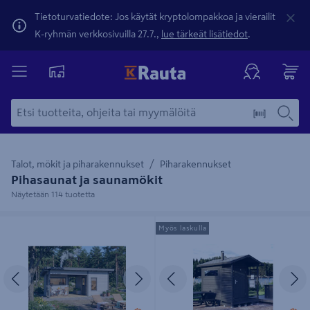
Tietoturvatiedote: Jos käytät kryptolompakkoa ja vierailit
K-ryhmän verkkosivuilla 27.7.,
lue tärkeät lisätiedot
.
Talot, mökit ja piharakennukset
Piharakennukset
Pihasaunat ja saunamökit
Näytetään 114 tuotetta
Sauna ja huone Cello Holmenkollen
Pihasauna + terassi Lillevilla Niinivesi
Myös laskulla
21,3m²
4,0m²
Edellinen
Seuraava
Edellinen
S