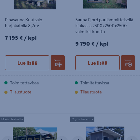
Pihasauna Kuutsalo
Sauna Fjord puulämmitteisellä
harjakatolla 8,7m²
kiukaalla 2300x2500x2500
valmiiksi koottu
7195€/kpl
7 195 €
/ kpl
9790€/kpl
9 790 €
/ kpl
Lue lisää
Lue lisää
Toimitettavissa
Toimitettavissa
Tilaustuote
Tilaustuote
Saunamökki Östermalm 22,0m²
Pihasauna Suomi T84 Tammiston
Myös laskulla
Myös laskulla
seinävahvuus 44mm
Puu
Edellinen
Seuraava
Edellinen
S