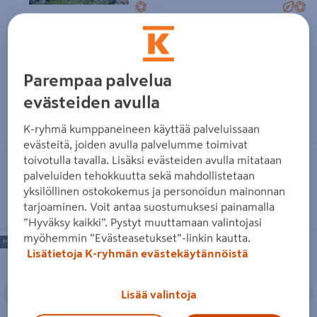
Saunamökki Östermalm
Sauna Luoman Lillevilla
22,0m² seinävahvuus 70mm
Palovesi 6,6m²
8995€/kpl
3195€/kpl
8 995 €
/ kpl
3 195 €
/ kpl
Parempaa palvelua
evästeiden avulla
Lue lisää
Lue lisää
K-ryhmä kumppaneineen käyttää palveluissaan
evästeitä, joiden avulla palvelumme toimivat
toivotulla tavalla. Lisäksi evästeiden avulla mitataan
Toimitettavissa
Toimitettavissa
palveluiden tehokkuutta sekä mahdollistetaan
Tilaustuote
Heti 2 myymälästä
yksilöllinen ostokokemus ja personoidun mainonnan
tarjoaminen. Voit antaa suostumuksesi painamalla
”Hyväksy kaikki”. Pystyt muuttamaan valintojasi
myöhemmin ”Evästeasetukset”-linkin kautta.
Pihasauna Lillevilla Kuusvesi
Pihasauna Luoman Kihu 13m²
Myös laskulla
Myös laskulla
Lisätietoja K-ryhmän evästekäytännöistä
Edellinen
Seuraava
Edellinen
S
Lisää valintoja