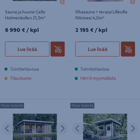
Sauna ja huone Cello
Pihasauna + terassi Lillevilla
Holmenkollen 21,3m²
Niinivesi 4,0m²
6990€/kpl
2195€/kpl
6 990 €
/ kpl
2 195 €
/ kpl
Lue lisää
Lue lisää
Toimitettavissa
Toimitettavissa
Tilaustuote
Heti 6 myymälästä
Saunamökki Solsidan 29,9m²
Pihasauna Söderhamn 8,8m²
Myös laskulla
Myös laskulla
Edellinen
Seuraava
Edellinen
S