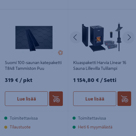
Suomi 100-saunan katepaketti T848
Kiuaspaketti Harvia Linear 16 Sauna
Tammiston Puu
Lillevilla Tulilampi
Edellinen
S
Suomi 100-saunan katepaketti
Kiuaspaketti Harvia Linear 16
T848 Tammiston Puu
Sauna Lillevilla Tulilampi
319€/pkt
1154,80€/Setti
319 €
/ pkt
1 154,80 €
/ Setti
Lue lisää
Lue lisää
Toimitettavissa
Toimitettavissa
Tilaustuote
Heti 6 myymälästä