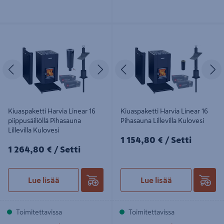
Kiuaspaketti Harvia Linear 16
Kiuaspaketti Harvia Linear 16
piippusäiliöllä Pihasauna Lillevilla
Pihasauna Lillevilla Kulovesi
Kulovesi
Edellinen
Seuraava
Edellinen
S
Kiuaspaketti Harvia Linear 16
Kiuaspaketti Harvia Linear 16
piippusäiliöllä Pihasauna
Pihasauna Lillevilla Kulovesi
Lillevilla Kulovesi
1154,80€/Setti
1 154,80 €
/ Setti
1264,80€/Setti
1 264,80 €
/ Setti
Lue lisää
Lue lisää
Toimitettavissa
Toimitettavissa