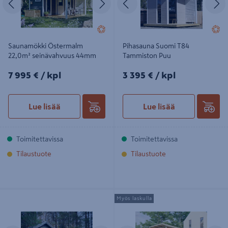
Saunamökki Östermalm
Pihasauna Suomi T84
22,0m² seinävahvuus 44mm
Tammiston Puu
7995€/kpl
3395€/kpl
7 995 €
/ kpl
3 395 €
/ kpl
Lue lisää
Lue lisää
Toimitettavissa
Toimitettavissa
Tilaustuote
Tilaustuote
Sauna Fjord sähkökiukaalla
Pihasauna + terassi Luotsi 7,3m²
Myös laskulla
2300x2500x2500 valmiiksi koottu