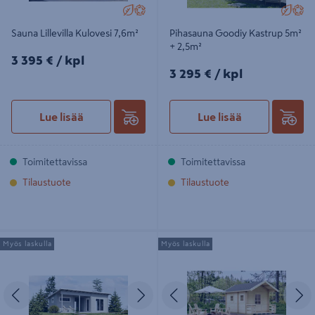
Sauna Lillevilla Kulovesi 7,6m²
Pihasauna Goodiy Kastrup 5m²
+ 2,5m²
3395€/kpl
3 395 €
/ kpl
3295€/kpl
3 295 €
/ kpl
Lue lisää
Lue lisää
Toimitettavissa
Toimitettavissa
Tilaustuote
Tilaustuote
Saunamökki Luoman Kiuru 33m²
Sauna Luoman Lillevilla Tulilampi
Myös laskulla
Myös laskulla
10,3m²
Edellinen
Seuraava
Edellinen
S