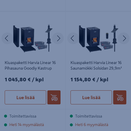
Kiuaspaketti Harvia Linear 16
Kiuaspaketti Harvia Linear 16
Pihasauna Goodiy Kastrup
Saunamökki Solsidan 29,9m²
Edellinen
Seuraava
Edellinen
S
Kiuaspaketti Harvia Linear 16
Kiuaspaketti Harvia Linear 16
Pihasauna Goodiy Kastrup
Saunamökki Solsidan 29,9m²
1045,80€/kpl
1154,80€/kpl
1 045,80 €
/ kpl
1 154,80 €
/ kpl
Lue lisää
Lue lisää
Toimitettavissa
Toimitettavissa
Heti 14 myymälästä
Heti 6 myymälästä