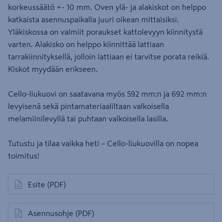
korkeussäätö +- 10 mm. Oven ylä- ja alakiskot on helppo
katkaista asennuspaikalla juuri oikean mittaisiksi.
Yläkiskossa on valmiit poraukset kattolevyyn kiinnitystä
varten. Alakisko on helppo kiinnittää lattiaan
tarrakiinnityksellä, jolloin lattiaan ei tarvitse porata reikiä.
Kiskot myydään erikseen.
Cello-liukuovi on saatavana myös 592 mm:n ja 692 mm:n
levyisenä sekä pintamateriaaliltaan valkoisella
melamiinilevyllä tai puhtaan valkoisella lasilla.
Tutustu ja tilaa vaikka heti – Cello-liukuovilla on nopea
toimitus!
Esite
(PDF)
avautuu uuteen välilehteen
Asennusohje
(PDF)
avautuu uuteen välilehteen