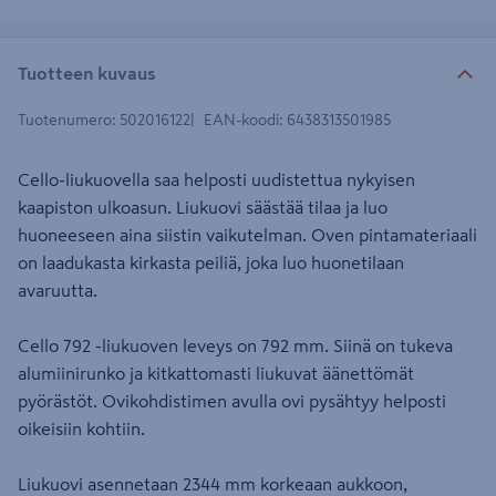
Tuotteen kuvaus
Tuotenumero
:
502016122
EAN-koodi
:
6438313501985
Cello-liukuovella saa helposti uudistettua nykyisen
kaapiston ulkoasun. Liukuovi säästää tilaa ja luo
huoneeseen aina siistin vaikutelman. Oven pintamateriaali
on laadukasta kirkasta peiliä, joka luo huonetilaan
avaruutta.
Cello 792 -liukuoven leveys on 792 mm. Siinä on tukeva
alumiinirunko ja kitkattomasti liukuvat äänettömät
pyörästöt. Ovikohdistimen avulla ovi pysähtyy helposti
oikeisiin kohtiin.
Liukuovi asennetaan 2344 mm korkeaan aukkoon,