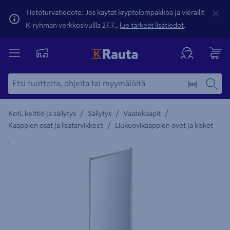
Tietoturvatiedote: Jos käytät kryptolompakkoa ja vierailit
K-ryhmän verkkosivuilla 27.7.,
lue tärkeät lisätiedot
.
/
/
/
Koti, keittiö ja säilytys
Säilytys
Vaatekaapit
/
Kaappien osat ja lisätarvikkeet
Liukuovikaappien ovet ja kiskot
Yksityiskohtainen kuvaus löytyy Tuotteen kuvaus -maamerki