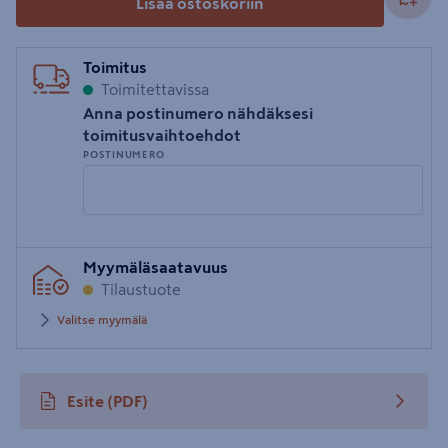
Lisää ostoskoriin
Toimitus
Toimitettavissa
Anna postinumero nähdäksesi
toimitusvaihtoehdot
POSTINUMERO
Syötä
Myymäläsaatavuus
postinumero
Tilaustuote
Valitse myymälä
Esite
(PDF)
avautuu uuteen välilehteen