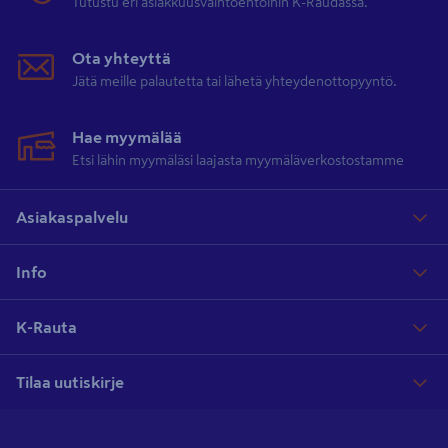
Tutustu eri asiakkuusvaihtoehtoihin K-Raudassa.
Ota yhteyttä
Jätä meille palautetta tai lähetä yhteydenottopyyntö.
Hae myymälää
Etsi lähin myymäläsi laajasta myymäläverkostostamme
Asiakaspalvelu
Info
K-Rauta
Tilaa uutiskirje