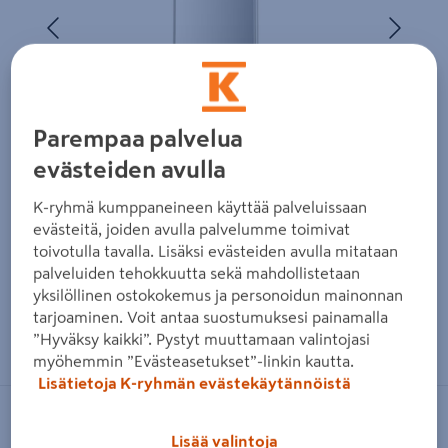
Edellinen
Seura
Parempaa palvelua
evästeiden avulla
K-ryhmä kumppaneineen käyttää palveluissaan
evästeitä, joiden avulla palvelumme toimivat
toivotulla tavalla. Lisäksi evästeiden avulla mitataan
palveluiden tehokkuutta sekä mahdollistetaan
yksilöllinen ostokokemus ja personoidun mainonnan
tarjoaminen. Voit antaa suostumuksesi painamalla
Zoomaa kuvaa sormilla kosketusnäytöllä
”Hyväksy kaikki”. Pystyt muuttamaan valintojasi
myöhemmin ”Evästeasetukset”-linkin kautta.
Lisätietoja K-ryhmän evästekäytännöistä
CELLO
Lisää valintoja