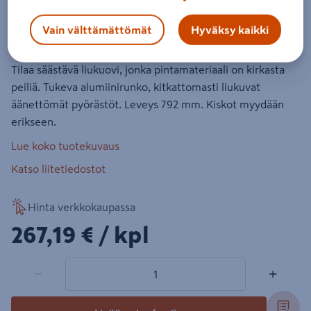
Liukuovi Cello 792 peili
Vain välttämättömät
Hyväksy kaikki
Tuotenumero
:
502016122
EAN-koodi
:
6438313501985
Tilaa säästävä liukuovi, jonka pintamateriaali on kirkasta
peiliä. Tukeva alumiinirunko, kitkattomasti liukuvat
äänettömät pyörästöt. Leveys 792 mm. Kiskot myydään
erikseen.
Lue koko tuotekuvaus
Katso liitetiedostot
Hinta verkkokaupassa
267,19€/kpl
267,19 €
/ kpl
1 tuotetta
Määrä
−
+