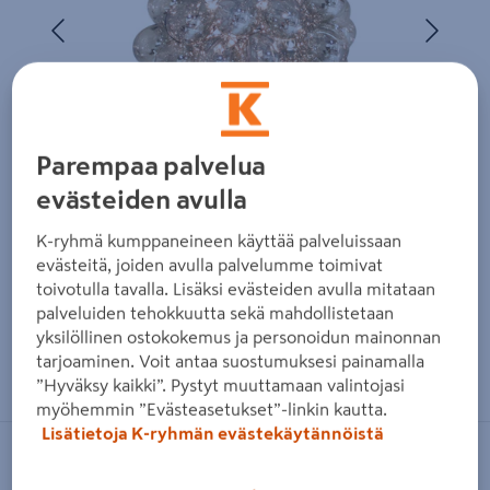
Edellinen
Seura
Parempaa palvelua
evästeiden avulla
K-ryhmä kumppaneineen käyttää palveluissaan
evästeitä, joiden avulla palvelumme toimivat
toivotulla tavalla. Lisäksi evästeiden avulla mitataan
palveluiden tehokkuutta sekä mahdollistetaan
yksilöllinen ostokokemus ja personoidun mainonnan
Zoomaa kuvaa sormilla kosketusnäytöllä
tarjoaminen. Voit antaa suostumuksesi painamalla
”Hyväksy kaikki”. Pystyt muuttamaan valintojasi
myöhemmin ”Evästeasetukset”-linkin kautta.
Lisätietoja K-ryhmän evästekäytännöistä
BY RYDENS