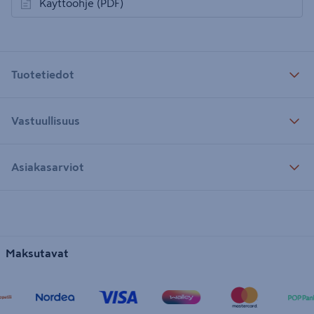
Käyttöohje
(PDF)
avautuu uuteen välilehteen
Tuotetiedot
Vastuullisuus
Asiakasarviot
Maksutavat