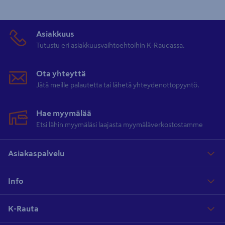
Asiakkuus
Tutustu eri asiakkuusvaihtoehtoihin K-Raudassa.
Ota yhteyttä
Jätä meille palautetta tai lähetä yhteydenottopyyntö.
Hae myymälää
Etsi lähin myymäläsi laajasta myymäläverkostostamme
Asiakaspalvelu
Info
K-Rauta