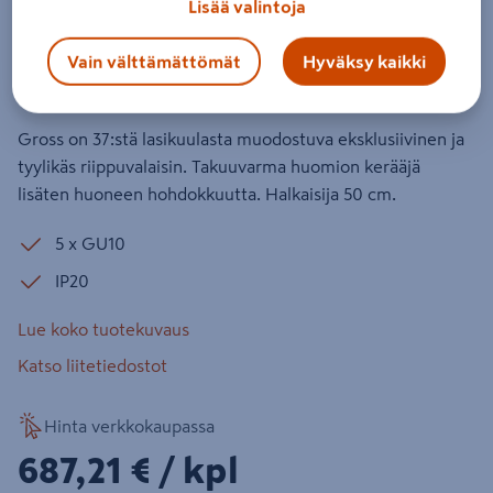
Lisää valintoja
Riippuvalaisin By Rydéns Gross
Amber
Vain välttämättömät
Hyväksy kaikki
Tuotenumero
:
501951603
EAN-koodi
:
7391741004420
Gross on 37:stä lasikuulasta muodostuva eksklusiivinen ja
tyylikäs riippuvalaisin. Takuuvarma huomion kerääjä
lisäten huoneen hohdokkuutta. Halkaisija 50 cm.
5 x GU10
IP20
Lue koko tuotekuvaus
Katso liitetiedostot
Hinta verkkokaupassa
687,21€/kpl
687,21 €
/ kpl