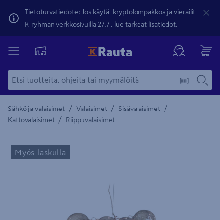
Tietoturvatiedote: Jos käytät kryptolompakkoa ja vierailit
K-ryhmän verkkosivuilla 27.7.,
lue tärkeät lisätiedot
.
/
/
/
Sähkö ja valaisimet
Valaisimet
Sisävalaisimet
/
Kattovalaisimet
Riippuvalaisimet
Yksityiskohtainen kuvaus löytyy Tuotteen kuvaus -maamerki
Myös laskulla