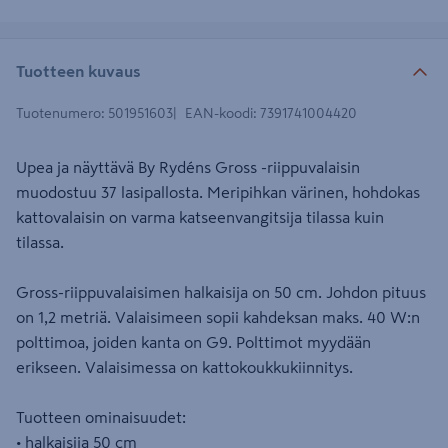
Tuotteen kuvaus
Tuotenumero
:
501951603
EAN-koodi
:
7391741004420
Upea ja näyttävä By Rydéns Gross -riippuvalaisin
muodostuu 37 lasipallosta. Meripihkan värinen, hohdokas
kattovalaisin on varma katseenvangitsija tilassa kuin
tilassa.
Gross-riippuvalaisimen halkaisija on 50 cm. Johdon pituus
on 1,2 metriä. Valaisimeen sopii kahdeksan maks. 40 W:n
polttimoa, joiden kanta on G9. Polttimot myydään
erikseen. Valaisimessa on kattokoukkukiinnitys.
Tuotteen ominaisuudet:
• halkaisija 50 cm