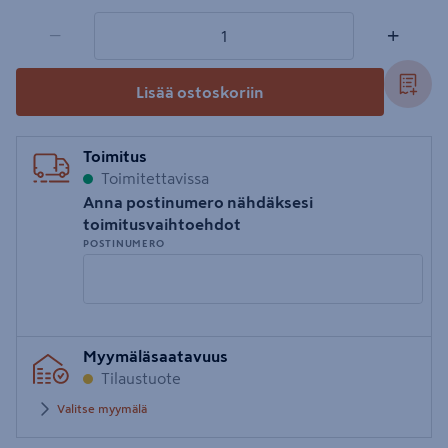
1 tuotetta
Määrä
−
+
Lisää ostoskoriin
Toimitus
Toimitettavissa
Anna postinumero nähdäksesi
toimitusvaihtoehdot
POSTINUMERO
Syötä
Myymäläsaatavuus
postinumero
Tilaustuote
Valitse myymälä