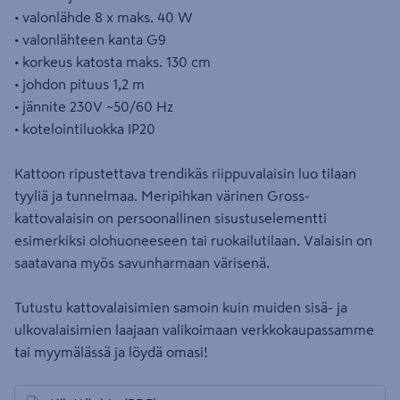
• valonlähde 8 x maks. 40 W
• valonlähteen kanta G9
• korkeus katosta maks. 130 cm
• johdon pituus 1,2 m
• jännite 230V ~50/60 Hz
• kotelointiluokka IP20
Kattoon ripustettava trendikäs riippuvalaisin luo tilaan
tyyliä ja tunnelmaa. Meripihkan värinen Gross-
kattovalaisin on persoonallinen sisustuselementti
esimerkiksi olohuoneeseen tai ruokailutilaan. Valaisin on
saatavana myös savunharmaan värisenä.
Tutustu kattovalaisimien samoin kuin muiden sisä- ja
ulkovalaisimien laajaan valikoimaan verkkokaupassamme
tai myymälässä ja löydä omasi!