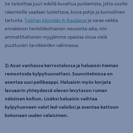
Se tarkoittaa juuri edellä kuvattua purkamista, jotta uusille
rakenteille saadaan luotettava, kuiva pohja ja kunnollinen
tartunta.
Tulehan käymään K-Raudassa
ja varaa vaikka
ennakkoon henkilökohtainen neuvonta-aika, niin
ammattitaitoinen myyjämme opastaa sinua vielä
puuttuvien tarvikkeiden valinnassa.
2) Asun vanhassa kerrostalossa ja haluaisin hieman
remontoida kylpyhuonettani. Suunnitelmissa on
asentaa uusi peilikaappi. Haluaisin myös korjata
lavuaarin yhteydessä olevan levytason ruman
näköisen kolhun. Lisäksi haluaisin vaihtaa
kylpyhuoneen valot led-valoiksi ja asentaa kattoon
kokonaan uuden valaisimen.