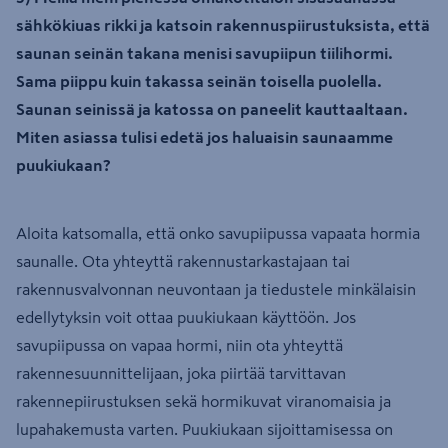
sähkökiuas rikki ja katsoin rakennuspiirustuksista, että
saunan seinän takana menisi savupiipun tiilihormi.
Sama piippu kuin takassa seinän toisella puolella.
Saunan seinissä ja katossa on paneelit kauttaaltaan.
Miten asiassa tulisi edetä jos haluaisin saunaamme
puukiukaan?
Aloita katsomalla, että onko savupiipussa vapaata hormia
saunalle. Ota yhteyttä rakennustarkastajaan tai
rakennusvalvonnan neuvontaan ja tiedustele minkälaisin
edellytyksin voit ottaa puukiukaan käyttöön. Jos
savupiipussa on vapaa hormi, niin ota yhteyttä
rakennesuunnittelijaan, joka piirtää tarvittavan
rakennepiirustuksen sekä hormikuvat viranomaisia ja
lupahakemusta varten. Puukiukaan sijoittamisessa on