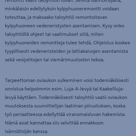
minkälaisin edellytyksin kylpyhuoneremontti voidaan
toteuttaa, ja maksaako taloyhtiö remontoitavan
kylpyhuoneen vedeneristysten asentamisen. Kysy onko
taloyhtiöllä ohjeet tai vaatimukset siitä, miten
kylpyhuoneiden remontteja tulee tehdä. Ohjeistus koskee
tyypillisesti vedeneristeiden ja lattiakaivojen asentamista
sekä vesijohtojen tai viemärimuutosten tekoa.
Tarpeettoman oviaukon sulkeminen voisi todennäköisesti
onnistua helpoimmin esim. Luja-A-levyä tai Kaakeliluja-
levyä käyttäen. Todennäköisesti taloyhtiö vaatii oviaukon
muutoksesta suunnittelijan laatiman piirustuksen, koska
työ periaatteessa edellyttää viranomaisluvan hakemista.
Nämä asiat kannattaa siis selvittää ennakkoon
isännöitsijän kanssa.