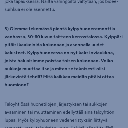
joka tapauksessa. Näiltä vahingoilta vältytään, jos bidee-
suihkua ei ole asennettu.
5) Olemme tekemässä pientä kylpyhuoneremonttia
vanhassa, 50-60 luvun taitteen kerrostalossa. Kylppäri
pitäisi kaakeloida kokonaan ja asennella uudet
kalusteet. Kylpyhuoneessa on nyt kaksi oviaukkoa,
joista haluaisimme poistaa toisen kokonaan. Voiko
aukkoja muuttaa itse ja miten se teknisesti olisi
järkevintä tehdä? Mitä kaikkea meidän pitäisi ottaa
huomioon?
Taloyhtiössä huonetilojen järjestyksen tai aukkojen
avaaminen tai muuttaminen edellyttää aina taloyhtiön
lupaa. Myös kylpyhuoneen vedeneristyksiin liittyvä
remontti vaatii taloyhtiön luvan. Selvitä isännöitsijältä,