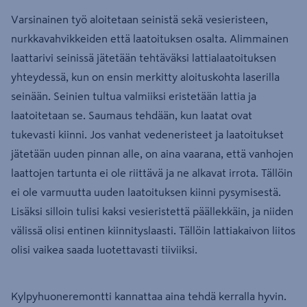
Varsinainen työ aloitetaan seinistä sekä vesieristeen,
nurkkavahvikkeiden että laatoituksen osalta. Alimmainen
laattarivi seinissä jätetään tehtäväksi lattialaatoituksen
yhteydessä, kun on ensin merkitty aloituskohta laserilla
seinään. Seinien tultua valmiiksi eristetään lattia ja
laatoitetaan se. Saumaus tehdään, kun laatat ovat
tukevasti kiinni. Jos vanhat vedeneristeet ja laatoitukset
jätetään uuden pinnan alle, on aina vaarana, että vanhojen
laattojen tartunta ei ole riittävä ja ne alkavat irrota. Tällöin
ei ole varmuutta uuden laatoituksen kiinni pysymisestä.
Lisäksi silloin tulisi kaksi vesieristettä päällekkäin, ja niiden
välissä olisi entinen kiinnityslaasti. Tällöin lattiakaivon liitos
olisi vaikea saada luotettavasti tiiviiksi.
Kylpyhuoneremontti kannattaa aina tehdä kerralla hyvin.