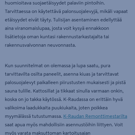
huomioitava suojaetäisyydet palaviin pintoihin.
Tarvittaessa on käytettävä palonsuojalevyjä, mikäli vapaat
etäisyydet eivät täyty. Tulisijan asentaminen edellyttää
aina viranomaislupaa, josta voit kysyä ennakkoon
lisätietoja oman kuntasi rakennustarkastajalta tai
rakennusvalvonnan neuvonnasta.
Kun suunnitelmat on olemassa ja lupa saatu, pura
tarvittavilta osilta paneelit, asenna kiuas ja tarvittavat
palosuojalevyt paikalleen piirustusten mukaisesti ja pistä
sauna tulille. Kattosillat ja tikkaat sinulla varmaan onkin,
koska on jo takka käytössä. K-Raudassa on erittäin hyvä
valikoima laadukkaita puukiukaita, joten poikkea
myymälässä tutustumassa.
K-Raudan Remonttimestarilta
saat apua myös mahdollisiin asennustöihin liittyen. Voit
myös varata maksuttoman kartoitusajan