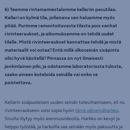
6) Teemme rintamamiestalomme kellariin pesutilaa.
Kellari on kylmä tila, jollaisena sen haluamme myös
pitää. Purimme remontoitavasta tilasta pois vanhat
rivinteeraukset, ja aikomuksemme on tehdä uudet
tilalle. Mistä rivinteeraukset kannattaa tehdä ja mistä
materiaalit voi ostaa? Entä millä ulkoseinän sisäpinta
olisi hyvä käsitellä? Pinnassa on nyt ilmeisesti
jonkinlainen piki, ja odotamme laboratoriosta tulosta,
saako aineen koteloida seinälle vai onko se
poistettava.
Kellarin sisäpuoleisen uuden seinän toteuttamiseen, eli ns.
rivinteeraukseen voisi sopia hyvin
tämä väliseinäharkko
.
Sivulta löytyy myös asennusvideoita. Harkko on kevyt ja
helppo työstää, ja harkoilla saa seinään myös paksuutta ja