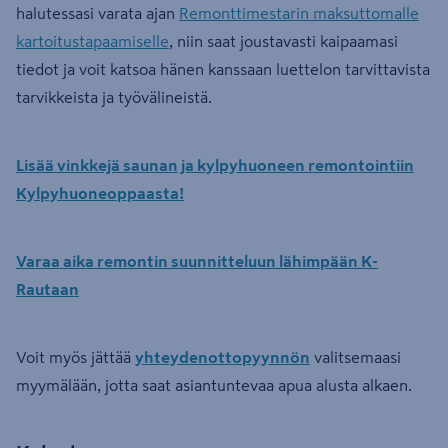
halutessasi varata ajan
Remonttimestarin maksuttomalle
kartoitustapaamiselle
, niin saat joustavasti kaipaamasi
tiedot ja voit katsoa hänen kanssaan luettelon tarvittavista
tarvikkeista ja työvälineistä.
Lisää vinkkejä saunan ja kylpyhuoneen remontointiin
Kylpyhuoneoppaasta!
Varaa aika remontin suunnitteluun lähimpään K-
Rautaan
Voit myös jättää
yhteydenottopyynnön
valitsemaasi
myymälään, jotta saat asiantuntevaa apua alusta alkaen.