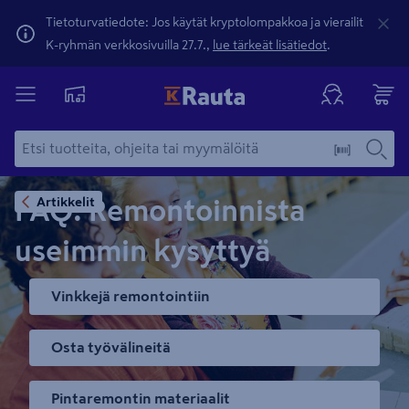
Tietoturvatiedote: Jos käytät kryptolompakkoa ja vierailit
K-ryhmän verkkosivuilla 27.7.,
lue tärkeät lisätiedot
.
Artikkelit
FAQ: Remontoinnista
useimmin kysyttyä
Vinkkejä remontointiin
Osta työvälineitä
Pintaremontin materiaalit