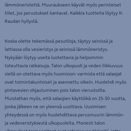
lämmöneristettä. Muuraukseen käyvät myös perinteiset
tiilet, jos perustukset kantavat. Kaikkia tuotteita löytyy K-
Raudan hyllystä.
Koska olette tekemässä pesutiloja, täytyy seinissä ja
lattiassa olla vesieristys ja seinissä lämmöneristys.
Nykyään löytyy useita luotettavia ja helpommin
toteuttavia ratkaisuja. Talon ulkopuoli ja veden liikkuvuus
siellä on otettava myös huomioon: varmista että salaojat
ovat toimintakuntoiset ja asennettu oikein. Huolehdi myös
pintavesien ohjautuminen pois talon vierustoilta.
Muistathan myös, että salaojien käyttöikä on 25-30 vuotta,
jonka jälkeen ne on yleensä uusittava. Uusimisen
yhteydessä on myös huolehdittava perusmuurin lämmön-
ja vedeneristyksestä ulkopuolelta. Monesti talon
ulkopuliset toimenpiteet ovat ratkaisevan tärkeitä, jotta