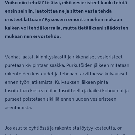
Voiko niin tehdä? Lisäksi, eikö vesieristeet kuulu tehdä
ensin seiniin, laatoittaa ne ja sitten vasta tehdä
eristeet lattiaan? Kyseisen remonttimiehen mukaan
kaiken voi tehdä kerralla, mutta tietääkseni säädösten
mukaan niin ei voi tehdä.
Vanhat laatat, kiinnityslaastit ja rikkonaiset vesieristeet
puretaan kivipintaan saakka. Purkutöiden jälkeen mitataan
rakenteiden kosteudet ja tehdään tarvittaessa kuivaukset
ennen työn jatkamista. Kuivauksen jälkeen pinta
tasoitetaan kostean tilan tasoitteella ja kaikki kohoumat ja
purseet poistetaan siklillä ennen uuden vesieristeen
asentamista.
Jos asut taloyhtiössä ja rakenteista löytyy kosteutta, on