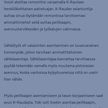
Voisit aloittaa remonttisi varaamalla K-Rautaan
henkilökohtaisen palveluajan. K-Raudan asiantuntija
auttaa sinua löytämään remontissa tarvitsemasi
ammattimiehet sekä auttaa peilikaapin,
asennustarvikkeiden ja työkalujen valinnassa.
Sähkötyöt eli valaisinten asentaminen on luvanvarainen
toimenpide, johon tarvitaan ammattitaitoinen
sähköasentaja. Sähköasentajaa kannattaa tarvittaessa
pyytää tekemään samalla myös muutama pistorasian
asennus, koska vanhoissa kylpyhuoneissa niitä on usein
liian vähän.
Myös peilikaapin asentamiseen ja tason korjaamiseen saat
avun K-Raudasta. Toki voit itsekin asentaa peilikaapin,