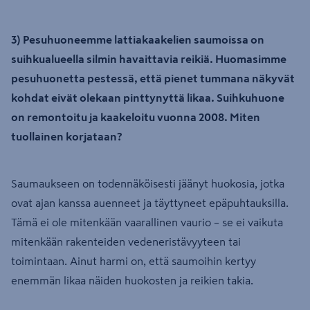
3) Pesuhuoneemme lattiakaakelien saumoissa on
suihkualueella silmin havaittavia reikiä. Huomasimme
pesuhuonetta pestessä, että pienet tummana näkyvät
kohdat eivät olekaan pinttynyttä likaa. Suihkuhuone
on remontoitu ja kaakeloitu vuonna 2008. Miten
tuollainen korjataan?
Saumaukseen on todennäköisesti jäänyt huokosia, jotka
ovat ajan kanssa auenneet ja täyttyneet epäpuhtauksilla.
Tämä ei ole mitenkään vaarallinen vaurio – se ei vaikuta
mitenkään rakenteiden vedeneristävyyteen tai
toimintaan. Ainut harmi on, että saumoihin kertyy
enemmän likaa näiden huokosten ja reikien takia.