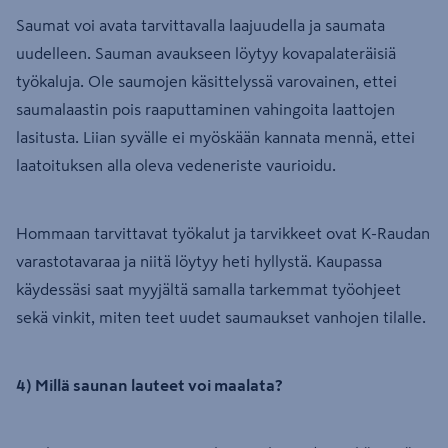
Saumat voi avata tarvittavalla laajuudella ja saumata
uudelleen. Sauman avaukseen löytyy kovapalateräisiä
työkaluja. Ole saumojen käsittelyssä varovainen, ettei
saumalaastin pois raaputtaminen vahingoita laattojen
lasitusta. Liian syvälle ei myöskään kannata mennä, ettei
laatoituksen alla oleva vedeneriste vaurioidu.
Hommaan tarvittavat työkalut ja tarvikkeet ovat K-Raudan
varastotavaraa ja niitä löytyy heti hyllystä. Kaupassa
käydessäsi saat myyjältä samalla tarkemmat työohjeet
sekä vinkit, miten teet uudet saumaukset vanhojen tilalle.
4) Millä saunan lauteet voi maalata?