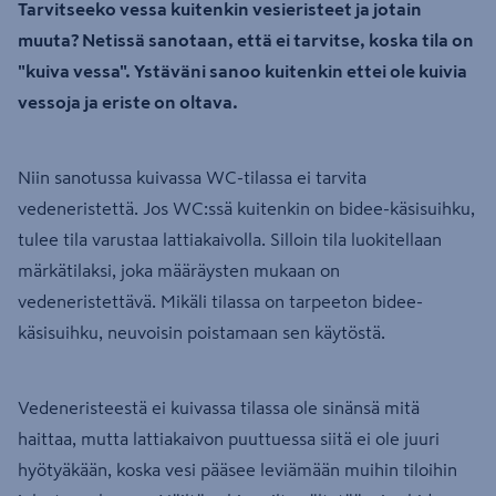
Tarvitseeko vessa kuitenkin vesieristeet ja jotain
muuta? Netissä sanotaan, että ei tarvitse, koska tila on
"kuiva vessa". Ystäväni sanoo kuitenkin ettei ole kuivia
vessoja ja eriste on oltava.
Niin sanotussa kuivassa WC-tilassa ei tarvita
vedeneristettä. Jos WC:ssä kuitenkin on bidee-käsisuihku,
tulee tila varustaa lattiakaivolla. Silloin tila luokitellaan
märkätilaksi, joka määräysten mukaan on
vedeneristettävä. Mikäli tilassa on tarpeeton bidee-
käsisuihku, neuvoisin poistamaan sen käytöstä.
Vedeneristeestä ei kuivassa tilassa ole sinänsä mitä
haittaa, mutta lattiakaivon puuttuessa siitä ei ole juuri
hyötyäkään, koska vesi pääsee leviämään muihin tiloihin