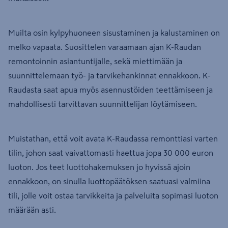
Muilta osin kylpyhuoneen sisustaminen ja kalustaminen on
melko vapaata. Suosittelen varaamaan ajan K-Raudan
remontoinnin asiantuntijalle, sekä miettimään ja
suunnittelemaan työ- ja tarvikehankinnat ennakkoon. K-
Raudasta saat apua myös asennustöiden teettämiseen ja
mahdollisesti tarvittavan suunnittelijan löytämiseen.
Muistathan, että voit avata K-Raudassa remonttiasi varten
tilin, johon saat vaivattomasti haettua jopa 30 000 euron
luoton. Jos teet luottohakemuksen jo hyvissä ajoin
ennakkoon, on sinulla luottopäätöksen saatuasi valmiina
tili, jolle voit ostaa tarvikkeita ja palveluita sopimasi luoton
määrään asti.