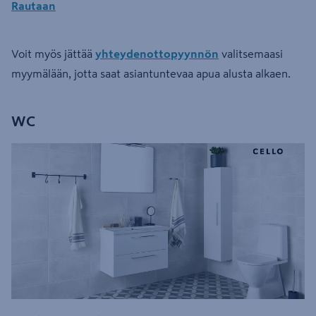
Rautaan
Voit myös jättää
yhteydenottopyynnön
valitsemaasi
myymälään, jotta saat asiantuntevaa apua alusta alkaen.
WC