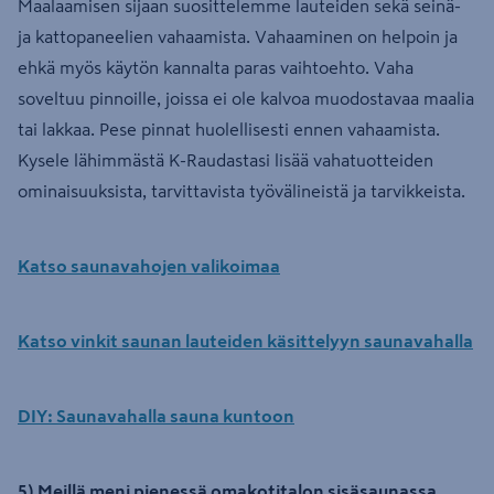
Maalaamisen sijaan suosittelemme lauteiden sekä seinä-
ja kattopaneelien vahaamista. Vahaaminen on helpoin ja
ehkä myös käytön kannalta paras vaihtoehto. Vaha
soveltuu pinnoille, joissa ei ole kalvoa muodostavaa maalia
tai lakkaa. Pese pinnat huolellisesti ennen vahaamista.
Kysele lähimmästä K-Raudastasi lisää vahatuotteiden
ominaisuuksista, tarvittavista työvälineistä ja tarvikkeista.
Katso saunavahojen valikoimaa
Katso vinkit saunan lauteiden käsittelyyn saunavahalla
DIY: Saunavahalla sauna kuntoon
5) Meillä meni pienessä omakotitalon sisäsaunassa