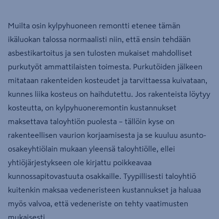
Muilta osin kylpyhuoneen remontti etenee tämän
ikäluokan talossa normaalisti niin, että ensin tehdään
asbestikartoitus ja sen tulosten mukaiset mahdolliset
purkutyöt ammattilaisten toimesta. Purkutöiden jälkeen
mitataan rakenteiden kosteudet ja tarvittaessa kuivataan,
kunnes liika kosteus on haihdutettu. Jos rakenteista löytyy
kosteutta, on kylpyhuoneremontin kustannukset
maksettava taloyhtiön puolesta – tällöin kyse on
rakenteellisen vaurion korjaamisesta ja se kuuluu asunto-
osakeyhtiölain mukaan yleensä taloyhtiölle, ellei
yhtiöjärjestykseen ole kirjattu poikkeavaa
kunnossapitovastuuta osakkaille. Tyypillisesti taloyhtiö
kuitenkin maksaa vedeneristeen kustannukset ja haluaa
myös valvoa, että vedeneriste on tehty vaatimusten
mukaisesti.