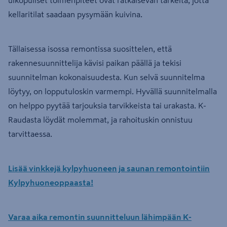
kellaritilat saadaan pysymään kuivina.
Tällaisessa isossa remontissa suosittelen, että
rakennesuunnittelija kävisi paikan päällä ja tekisi
suunnitelman kokonaisuudesta. Kun selvä suunnitelma
löytyy, on lopputuloskin varmempi. Hyvällä suunnitelmalla
on helppo pyytää tarjouksia tarvikkeista tai urakasta. K-
Raudasta löydät molemmat, ja rahoituskin onnistuu
tarvittaessa.
Lisää vinkkejä kylpyhuoneen ja saunan remontointiin
Kylpyhuoneoppaasta!
Varaa aika remontin suunnitteluun lähimpään K-