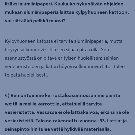
lisäksi alumiinipaperi. Kuuluuko nykypäivän ohjeiden
mukaan alumiinipaperia laittaa kylpyhuoneen kattoon,
vai riittääkö pelkkä muovi?
Kylpyhuoneen katossa ei tarvita alumiinipaperia, mutta
höyrynsulkumuovi siellä sen sijaan pitää olla. Sen
asennustyössä on oltava erityisen huolellisen: seinien
vedeneristeiden ja katon höyrynsulkumuovin liitos tulee
teipata huolellisesti.
4) Remontoimme kerrostaloasunnossamme pientä
wc:tä ja meille kerrottiin, ettei siellä tarvita
vesieristettä. Vessassa ei ole lattiakaivoa, eikä siinä ole
vesieristeitä. Talo on rakennettu vuonna -93. Lattia- ja
seinäpintoihin tulee vettä hylkivää materiaalia.