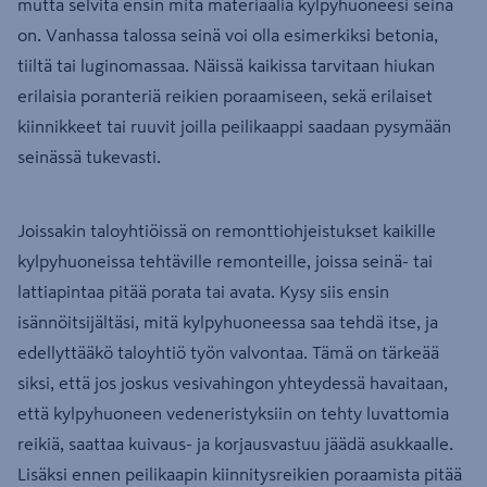
mutta selvitä ensin mitä materiaalia kylpyhuoneesi seinä
on. Vanhassa talossa seinä voi olla esimerkiksi betonia,
tiiltä tai luginomassaa. Näissä kaikissa tarvitaan hiukan
erilaisia poranteriä reikien poraamiseen, sekä erilaiset
kiinnikkeet tai ruuvit joilla peilikaappi saadaan pysymään
seinässä tukevasti.
Joissakin taloyhtiöissä on remonttiohjeistukset kaikille
kylpyhuoneissa tehtäville remonteille, joissa seinä- tai
lattiapintaa pitää porata tai avata. Kysy siis ensin
isännöitsijältäsi, mitä kylpyhuoneessa saa tehdä itse, ja
edellyttääkö taloyhtiö työn valvontaa. Tämä on tärkeää
siksi, että jos joskus vesivahingon yhteydessä havaitaan,
että kylpyhuoneen vedeneristyksiin on tehty luvattomia
reikiä, saattaa kuivaus- ja korjausvastuu jäädä asukkaalle.
Lisäksi ennen peilikaapin kiinnitysreikien poraamista pitää