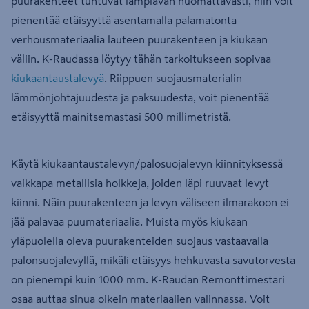
puurakenteet tuntuvat lämpiävän huomattavasti, niin voit
pienentää etäisyyttä asentamalla palamatonta
verhousmateriaalia lauteen puurakenteen ja kiukaan
väliin. K-Raudassa löytyy tähän tarkoitukseen sopivaa
kiukaantaustalevyä
. Riippuen suojausmaterialin
lämmönjohtajuudesta ja paksuudesta, voit pienentää
etäisyyttä mainitsemastasi 500 millimetristä.
Käytä kiukaantaustalevyn/palosuojalevyn kiinnityksessä
vaikkapa metallisia holkkeja, joiden läpi ruuvaat levyt
kiinni. Näin puurakenteen ja levyn väliseen ilmarakoon ei
jää palavaa puumateriaalia. Muista myös kiukaan
yläpuolella oleva puurakenteiden suojaus vastaavalla
palonsuojalevyllä, mikäli etäisyys hehkuvasta savutorvesta
on pienempi kuin 1000 mm. K-Raudan Remonttimestari
osaa auttaa sinua oikein materiaalien valinnassa. Voit