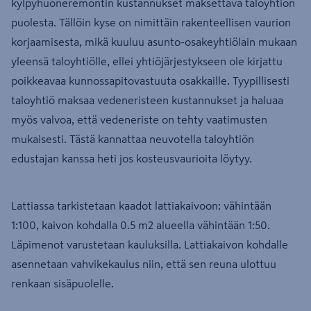
kylpyhuoneremontin kustannukset maksettava taloyhtiön
puolesta. Tällöin kyse on nimittäin rakenteellisen vaurion
korjaamisesta, mikä kuuluu asunto-osakeyhtiölain mukaan
yleensä taloyhtiölle, ellei yhtiöjärjestykseen ole kirjattu
poikkeavaa kunnossapitovastuuta osakkaille. Tyypillisesti
taloyhtiö maksaa vedeneristeen kustannukset ja haluaa
myös valvoa, että vedeneriste on tehty vaatimusten
mukaisesti. Tästä kannattaa neuvotella taloyhtiön
edustajan kanssa heti jos kosteusvaurioita löytyy.
Lattiassa tarkistetaan kaadot lattiakaivoon: vähintään
1:100, kaivon kohdalla 0.5 m2 alueella vähintään 1:50.
Läpimenot varustetaan kauluksilla. Lattiakaivon kohdalle
asennetaan vahvikekaulus niin, että sen reuna ulottuu
renkaan sisäpuolelle.