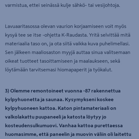
varmistua, ettei seinässä kulje sähkö- tai vesijohtoja.
Lavuaaritasossa olevan vaurion korjaamiseen voit myös
kysyä tee se itse -ohjetta K-Raudasta. Yritä selvittää mitä
materiaalia taso on, ja ota siitä vaikka kuva puhelimellasi.
Sen jälkeen maaliosaston myyjä auttaa sinua valitsemaan
oikeat tuotteet tasoittamiseen ja maalaukseen, sekä
löytämään tarvitsemasi hiomapaperit ja työkalut.
3) Olemme remontoineet vuonna -87 rakennettua
kylpyhuonetta ja saunaa. Kysymykseni koskee
kylpyhuoneen kattoa. Katon pintamateriaali on
valkolakattu puupaneeli ja katosta löytyy jo
kosteudensulkumuovi. Vanhaa kattoa purettaessa
huomasimme, että paneelin ja muovin väliin oli laitettu