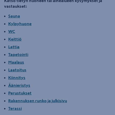
Katso tietyn huoneen tai aihealueen kysymykset ja
vastaukset:
Sauna
Kylpyhuone
WC
Keittiö
Lattia
Tapetointi
Maalaus
Laatoitus
Kiinnitys
Äänieristys
Perustukset
Rakennuksen runko ja julkisivu
Terassi