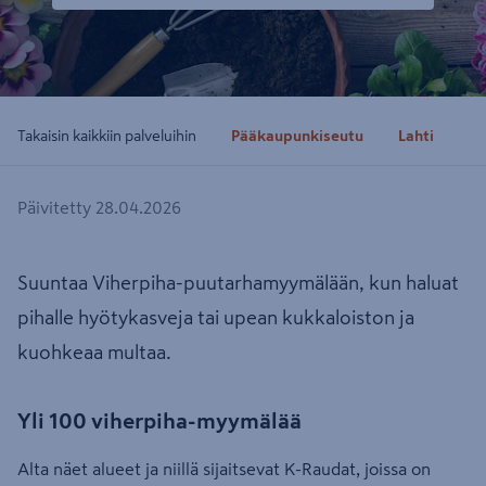
Takaisin kaikkiin palveluihin
Pääkaupunkiseutu
Lahti
Jy
Päivitetty 28.04.2026
Suuntaa Viherpiha-puutarhamyymälään, kun haluat
pihalle hyötykasveja tai upean kukkaloiston ja
kuohkeaa multaa.
Yli 100 viherpiha-myymälää
Alta näet alueet ja niillä sijaitsevat K-Raudat, joissa on