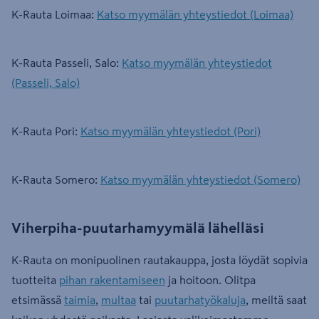
K-Rauta Loimaa:
Katso myymälän yhteystiedot (Loimaa)
K-Rauta Passeli, Salo:
Katso myymälän yhteystiedot
(Passeli, Salo)
K-Rauta Pori:
Katso myymälän yhteystiedot (Pori)
K-Rauta Somero:
Katso myymälän yhteystiedot (Somero)
Viherpiha-puutarhamyymälä lähelläsi
K-Rauta on monipuolinen rautakauppa, josta löydät sopivia
tuotteita
pihan rakentamiseen
ja hoitoon. Olitpa
etsimässä
taimia
,
multaa
tai
puutarhatyökaluja
, meiltä saat