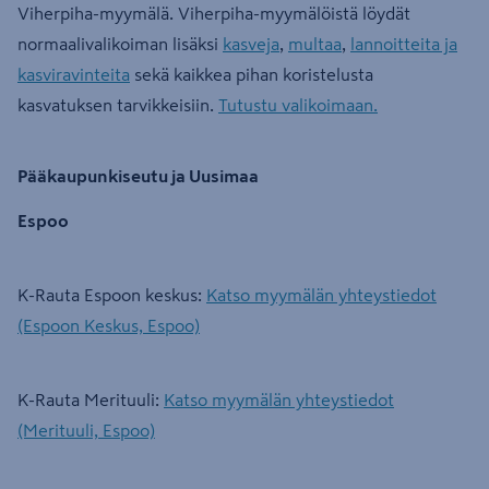
Viherpiha-myymälä. Viherpiha-myymälöistä löydät
normaalivalikoiman lisäksi
kasveja
,
multaa
,
lannoitteita ja
kasviravinteita
sekä kaikkea pihan koristelusta
kasvatuksen tarvikkeisiin.
Tutustu valikoimaan.
Pääkaupunkiseutu ja Uusimaa
Espoo
K-Rauta Espoon keskus:
Katso myymälän yhteystiedot
(Espoon Keskus, Espoo)
K-Rauta Merituuli:
Katso myymälän yhteystiedot
(Merituuli, Espoo)