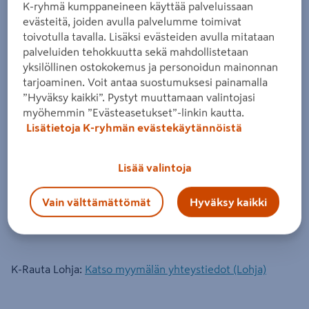
K-ryhmä kumppaneineen käyttää palveluissaan
evästeitä, joiden avulla palvelumme toimivat
toivotulla tavalla. Lisäksi evästeiden avulla mitataan
K-Rauta Karjaa:
Katso myymälän yhteystiedot (Karjaa)
palveluiden tehokkuutta sekä mahdollistetaan
yksilöllinen ostokokemus ja personoidun mainonnan
tarjoaminen. Voit antaa suostumuksesi painamalla
K-Rauta Karkkila:
Katso myymälän yhteystiedot (Karkkila)
”Hyväksy kaikki”. Pystyt muuttamaan valintojasi
myöhemmin ”Evästeasetukset”-linkin kautta.
Lisätietoja K-ryhmän evästekäytännöistä
K-Rauta Kirkkonummi:
Katso myymälän yhteystiedot
(Kirkkonummi)
Lisää valintoja
Vain välttämättömät
Hyväksy kaikki
K-Rauta Klaukkala:
Katso myymälän yhteystiedot
(Klaukkala)
K-Rauta Lohja:
Katso myymälän yhteystiedot (Lohja)