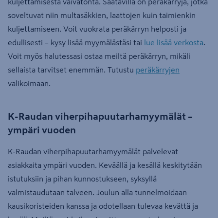
kuljettamisesta vaivatonta. Saatavilla on peräkärryjä, jotka
soveltuvat niin multasäkkien, laattojen kuin taimienkin
kuljettamiseen. Voit vuokrata peräkärryn helposti ja
edullisesti – kysy lisää myymälästäsi tai
lue lisää verkosta
.
Voit myös halutessasi ostaa meiltä peräkärryn, mikäli
sellaista tarvitset enemmän. Tutustu
peräkärryjen
valikoimaan.
K-Raudan viherpihapuutarhamyymälät –
ympäri vuoden
K-Raudan viherpihapuutarhamyymälät palvelevat
asiakkaita ympäri vuoden. Keväällä ja kesällä keskitytään
istutuksiin ja pihan kunnostukseen, syksyllä
valmistaudutaan talveen. Joulun alla tunnelmoidaan
kausikoristeiden kanssa ja odotellaan tulevaa kevättä ja