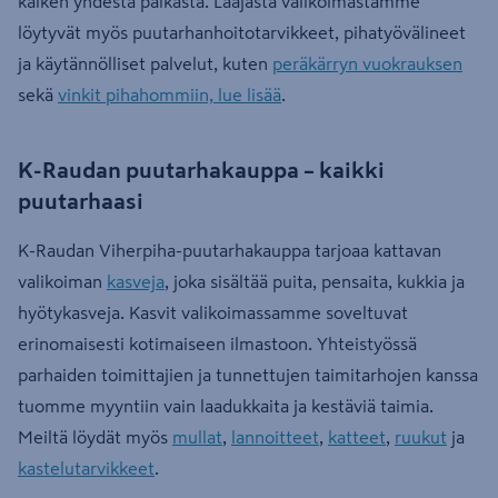
kaiken yhdestä paikasta. Laajasta valikoimastamme
löytyvät myös puutarhanhoitotarvikkeet, pihatyövälineet
ja käytännölliset palvelut, kuten
peräkärryn vuokrauksen
sekä
vinkit pihahommiin, lue lisää
.
K-Raudan puutarhakauppa – kaikki
puutarhaasi
K-Raudan Viherpiha-puutarhakauppa tarjoaa kattavan
valikoiman
kasveja
, joka sisältää puita, pensaita, kukkia ja
hyötykasveja. Kasvit valikoimassamme soveltuvat
erinomaisesti kotimaiseen ilmastoon. Yhteistyössä
parhaiden toimittajien ja tunnettujen taimitarhojen kanssa
tuomme myyntiin vain laadukkaita ja kestäviä taimia.
Meiltä löydät myös
mullat
,
lannoitteet
,
katteet
,
ruukut
ja
kastelutarvikkeet
.